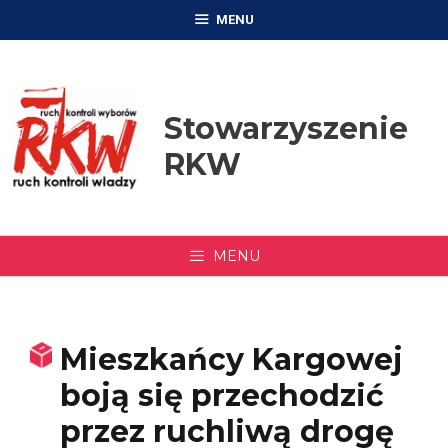
Przejdź
MENU
do
treści
Stowarzyszenie
RKW
MENU
Mieszkańcy Kargowej
boją się przechodzić
przez ruchliwą drogę