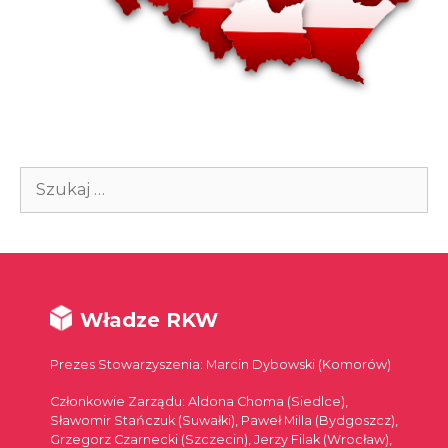
Szukaj:
Władze RKW
Prezes Stowarzyszenia: Marcin Dybowski (Komorów)
Członkowie Zarządu: Aldona Choma (Siedlce),
Sławomir Stańczuk (Suwałki), Paweł Milla (Bydgoszcz),
Grzegorz Czarnecki (Szczecin), Jerzy Filak (Wrocław),