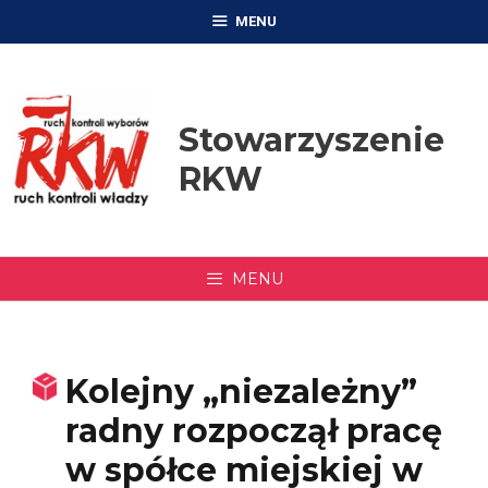
Przejdź
MENU
do
treści
Stowarzyszenie
RKW
MENU
Kolejny „niezależny”
radny rozpoczął pracę
w spółce miejskiej w