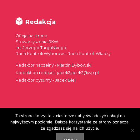
Redakcja
Oficjalna strona
Stowarzyszenia RKW
im. Jerzego Targalskiego
Ruch Kontroli Wyborów – Ruch Kontroli Władzy
Redaktor naczelny - Marcin Dybowski
Kontakt do redakcji: jacek2jacek2@wp.pl
Redaktor dyżurny - Jacek Biel
Ta strona korzysta z ciasteczek aby świadczyć usługi na
Szukaj:
najwyższym poziomie. Dalsze korzystanie ze strony oznacza,
że zgadzasz się na ich użycie.
Zgoda