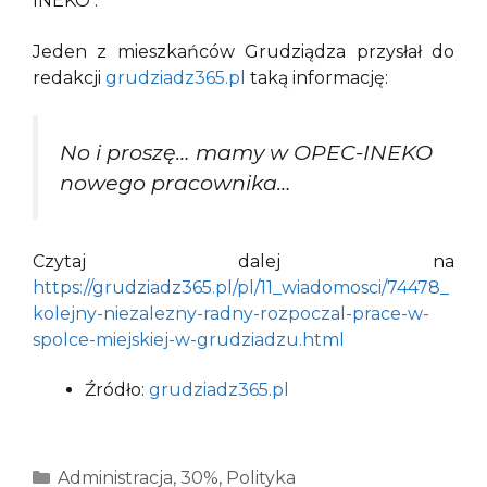
INEKO .
Jeden z mieszkańców Grudziądza przysłał do
redakcji
grudziadz365.pl
taką informację:
No i proszę… mamy w OPEC-INEKO
nowego pracownika…
Czytaj dalej na
https://grudziadz365.pl/pl/11_wiadomosci/74478_
kolejny-niezalezny-radny-rozpoczal-prace-w-
spolce-miejskiej-w-grudziadzu.html
Źródło:
grudziadz365.pl
Kategorie
Administracja
,
30%
,
Polityka