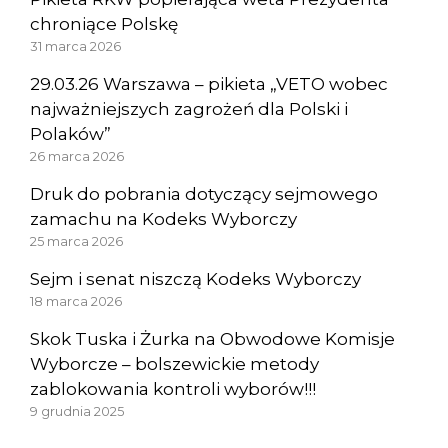
chroniące Polskę
31 marca 2026
29.03.26 Warszawa – pikieta „VETO wobec
najważniejszych zagrożeń dla Polski i
Polaków”
26 marca 2026
Druk do pobrania dotyczący sejmowego
zamachu na Kodeks Wyborczy
25 marca 2026
Sejm i senat niszczą Kodeks Wyborczy
18 marca 2026
Skok Tuska i Żurka na Obwodowe Komisje
Wyborcze – bolszewickie metody
zablokowania kontroli wyborów!!!
9 grudnia 2025