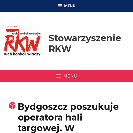
Przejdź
MENU
do
treści
Stowarzyszenie
RKW
MENU
Bydgoszcz poszukuje
operatora hali
targowej. W