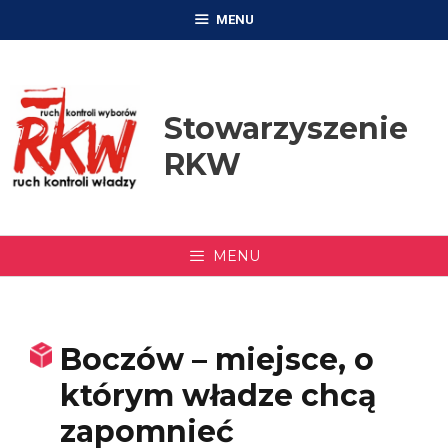
Przejdź
MENU
do
treści
Stowarzyszenie
RKW
MENU
Boczów – miejsce, o
którym władze chcą
zapomnieć