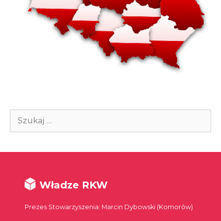
Szukaj:
Władze RKW
Prezes Stowarzyszenia: Marcin Dybowski (Komorów)