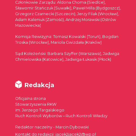
Członkowie Zarządu: Aldona Choma (Siedlce),
Sławomir Stańczuk (Suwałki), Paweł Milla (Bydgoszcz),
Grzegorz Czarnecki (Szczecin), Jerzy Filak (Wrocław),
Adam Kaleniuk (Zamość), Andrzej Morawski (Ostrów
Mazowiecka)
Komisja Rewizyjna: Tomasz Kowalski (Toruń), Bogdan
Troska (Wrocław), Mariola Gwizdała (Kraków)
Sąd Koleżeński: Barbara Szyffer (Warszawa), Jadwiga
Chmielowska (Katowice), Jadwiga Łukasik (Płock)
Redakcja
Oficjalna strona
Stowarzyszenia RKW
im. Jerzego Targalskiego
Ruch Kontroli Wyborów – Ruch Kontroli Władzy
Redaktor naczelny - Marcin Dybowski
Kontakt do redakcji: jacek2jacek2@wp.pl