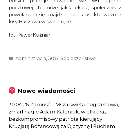
Polska planuje otwarcie we wsi agencji
pocztowej. To może jakiś lekarz, społecznik z
powołaniem się znajdzie, no i ktoś, kto weźmie
losy Boczowa w swoje ręce.
fot. Paweł Kuźniar
Kategorie
Administracja
,
30%
,
Społeczeństwo
Nowe wiadomości
30.04.26 Zamość – Msza święta pogrzebowa,
zmarł nagle Adam Kaleniuk, wielki oraz
bezkompromisowy patriota kierujący
Krucjatą Różańcową za Ojczyznę i Ruchem