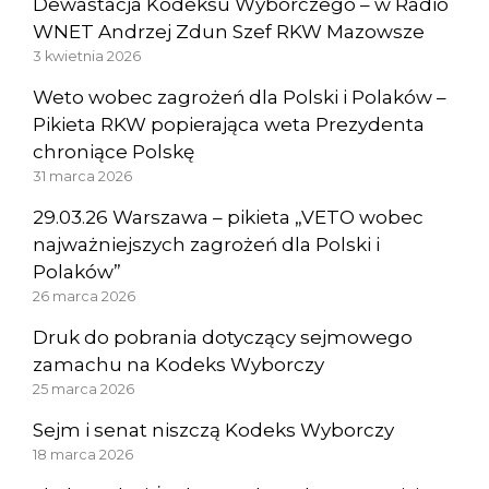
Dewastacja Kodeksu Wyborczego – w Radio
WNET Andrzej Zdun Szef RKW Mazowsze
3 kwietnia 2026
Weto wobec zagrożeń dla Polski i Polaków –
Pikieta RKW popierająca weta Prezydenta
chroniące Polskę
31 marca 2026
29.03.26 Warszawa – pikieta „VETO wobec
najważniejszych zagrożeń dla Polski i
Polaków”
26 marca 2026
Druk do pobrania dotyczący sejmowego
zamachu na Kodeks Wyborczy
25 marca 2026
Sejm i senat niszczą Kodeks Wyborczy
18 marca 2026