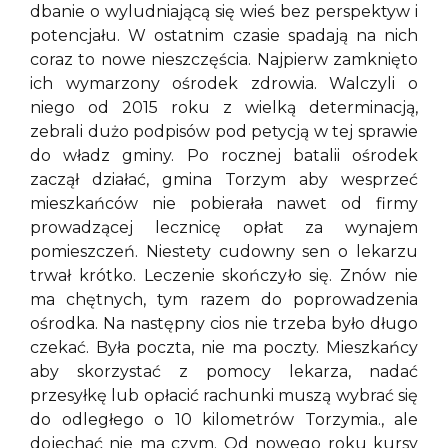
dbanie o wyludniającą się wieś bez perspektyw i
potencjału. W ostatnim czasie spadają na nich
coraz to nowe nieszczęścia. Najpierw zamknięto
ich wymarzony ośrodek zdrowia. Walczyli o
niego od 2015 roku z wielką determinacją,
zebrali dużo podpisów pod petycją w tej sprawie
do władz gminy. Po rocznej batalii ośrodek
zaczął działać, gmina Torzym aby wesprzeć
mieszkańców nie pobierała nawet od firmy
prowadzącej lecznicę opłat za wynajem
pomieszczeń. Niestety cudowny sen o lekarzu
trwał krótko. Leczenie skończyło się. Znów nie
ma chętnych, tym razem do poprowadzenia
ośrodka. Na następny cios nie trzeba było długo
czekać. Była poczta, nie ma poczty. Mieszkańcy
aby skorzystać z pomocy lekarza, nadać
przesyłkę lub opłacić rachunki muszą wybrać się
do odległego o 10 kilometrów Torzymia., ale
dojechać nie ma czym. Od nowego roku kursy