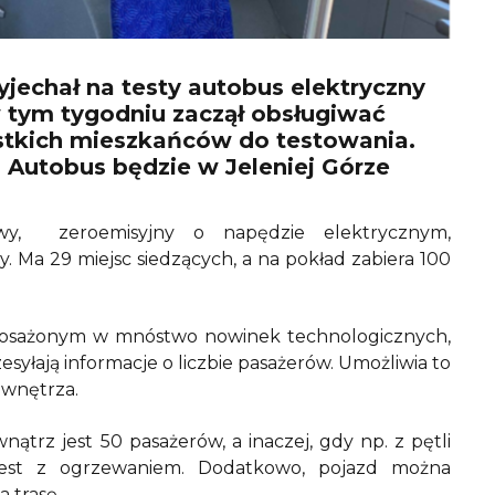
yjechał na testy autobus elektryczny
 tym tygodniu zaczął obsługiwać
ystkich mieszkańców do testowania.
 Autobus będzie w Jeleniej Górze
wy, zeroemisyjny o napędzie elektrycznym,
 Ma 29 miejsc siedzących, a na pokład zabiera 100
yposażonym w mnóstwo nowinek technologicznych,
rzesyłają informacje o liczbie pasażerów. Umożliwia to
wnętrza.
nątrz jest 50 pasażerów, a inaczej, gdy np. z pętli
 jest z ogrzewaniem. Dodatkowo, pojazd można
 trasę.