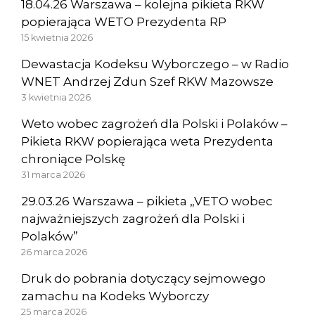
18.04.26 Warszawa – kolejna pikieta RKW
popierająca WETO Prezydenta RP
15 kwietnia 2026
Dewastacja Kodeksu Wyborczego – w Radio
WNET Andrzej Zdun Szef RKW Mazowsze
3 kwietnia 2026
Weto wobec zagrożeń dla Polski i Polaków –
Pikieta RKW popierająca weta Prezydenta
chroniące Polskę
31 marca 2026
29.03.26 Warszawa – pikieta „VETO wobec
najważniejszych zagrożeń dla Polski i
Polaków”
26 marca 2026
Druk do pobrania dotyczący sejmowego
zamachu na Kodeks Wyborczy
25 marca 2026