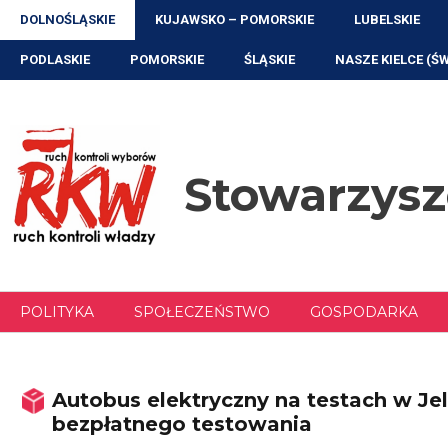
Przejdź
DOLNOŚLĄSKIE
KUJAWSKO – POMORSKIE
LUBELSKIE
do
treści
PODLASKIE
POMORSKIE
ŚLĄSKIE
NASZE KIELCE (Ś
Stowarzys
POLITYKA
SPOŁECZEŃSTWO
GOSPODARKA
Autobus elektryczny na testach w Je
bezpłatnego testowania