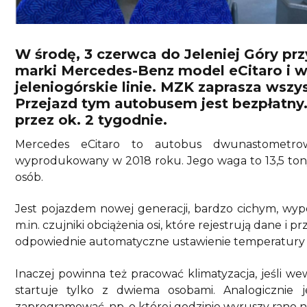
W środę, 3 czerwca do Jeleniej Góry prz
marki Mercedes-Benz model eCitaro i w
jeleniogórskie linie. MZK zaprasza wsz
Przejazd tym autobusem jest bezpłatny.
przez ok. 2 tygodnie.
Mercedes eCitaro to autobus dwunastometro
wyprodukowany w 2018 roku. Jego waga to 13,5 tony.
osób.
Jest pojazdem nowej generacji, bardzo cichym, w
m.in. czujniki obciążenia osi, które rejestrują dane i p
odpowiednie automatyczne ustawienie temperatury 
Inaczej powinna też pracować klimatyzacja, jeśli wew
startuje tylko z dwiema osobami. Analogicznie
zaprogramować, np. o której godzinie wyruszy rano na