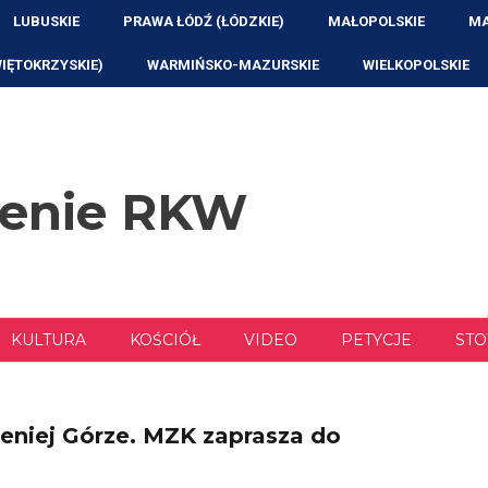
LUBUSKIE
PRAWA ŁÓDŹ (ŁÓDZKIE)
MAŁOPOLSKIE
MA
WIĘTOKRZYSKIE)
WARMIŃSKO-MAZURSKIE
WIELKOPOLSKIE
zenie RKW
KULTURA
KOŚCIÓŁ
VIDEO
PETYCJE
STO
leniej Górze. MZK zaprasza do