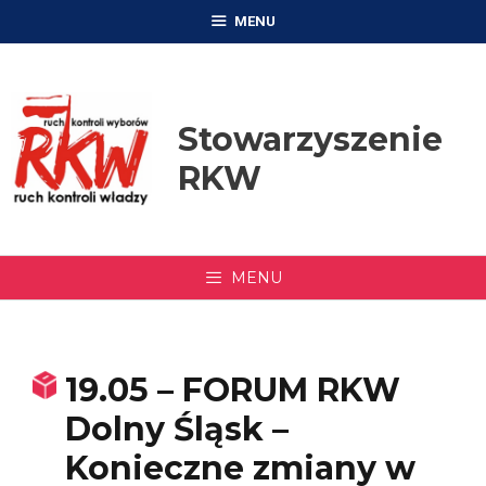
Przejdź
MENU
do
treści
Stowarzyszenie
RKW
MENU
19.05 – FORUM RKW
Dolny Śląsk –
Konieczne zmiany w