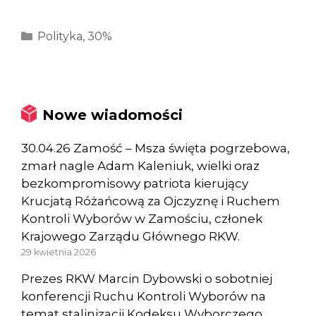
Kategorie
Polityka
,
30%
Nowe wiadomości
30.04.26 Zamość – Msza święta pogrzebowa,
zmarł nagle Adam Kaleniuk, wielki oraz
bezkompromisowy patriota kierujący
Krucjatą Różańcową za Ojczyznę i Ruchem
Kontroli Wyborów w Zamościu, członek
Krajowego Zarządu Głównego RKW.
29 kwietnia 2026
Prezes RKW Marcin Dybowski o sobotniej
konferencji Ruchu Kontroli Wyborów na
temat stalinizacji Kodeksu Wyborczego