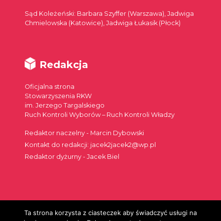
Sąd Koleżeński: Barbara Szyffer (Warszawa), Jadwiga
Chmielowska (Katowice), Jadwiga Łukasik (Płock)
Redakcja
Oficjalna strona
Stowarzyszenia RKW
im. Jerzego Targalskiego
Ruch Kontroli Wyborów – Ruch Kontroli Władzy
Redaktor naczelny - Marcin Dybowski
Kontakt do redakcji: jacek2jacek2@wp.pl
Redaktor dyżurny - Jacek Biel
Ta strona korzysta z ciasteczek aby świadczyć usługi na