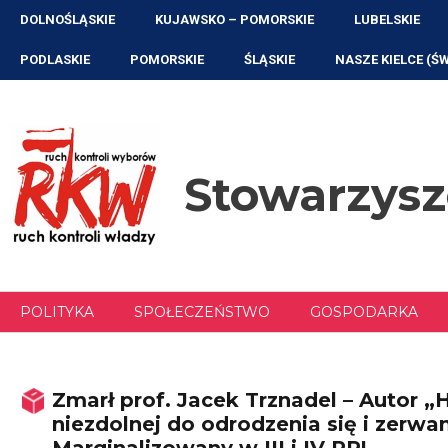
Przejdź
DOLNOŚLĄSKIE
KUJAWSKO – POMORSKIE
LUBELSKIE
do
treści
PODLASKIE
POMORSKIE
ŚLĄSKIE
NASZE KIELCE (Ś
Stowarzys
POLITYKA
SPOŁECZEŃSTWO
GOSPODARKA
Zmarł prof. Jacek Trznadel – Autor 
niezdolnej do odrodzenia się i zerwa
Marginalizowany w III i IV RP!