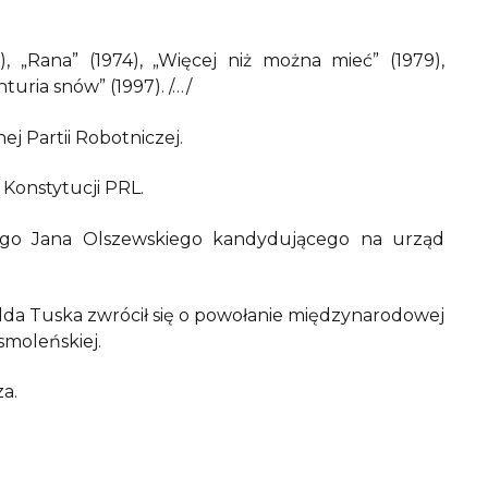
71), „Rana” (1974), „Więcej niż można mieć” (1979),
turia snów” (1997). /…/
j Partii Robotniczej.
 Konstytucji PRL.
go Jana Olszewskiego kandydującego na urząd
alda Tuska zwrócił się o powołanie międzynarodowej
smoleńskiej.
a.