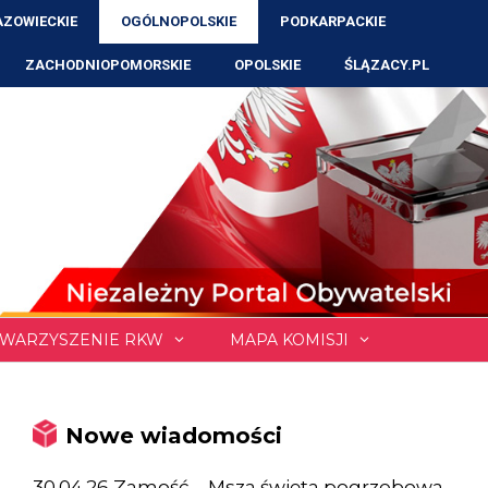
ZOWIECKIE
OGÓLNOPOLSKIE
PODKARPACKIE
ZACHODNIOPOMORSKIE
OPOLSKIE
ŚLĄZACY.PL
WARZYSZENIE RKW
MAPA KOMISJI
Nowe wiadomości
30.04.26 Zamość – Msza święta pogrzebowa,