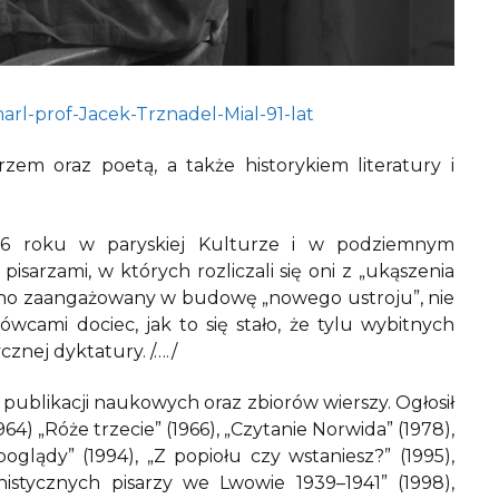
arl-prof-Jacek-Trznadel-Mial-91-lat
rzem oraz poetą, a także historykiem literatury i
86 roku w paryskiej Kulturze i w podziemnym
rzami, w których rozliczali się oni z „ukąszenia
cno zaangażowany w budowę „nowego ustroju”, nie
wcami dociec, jak to się stało, że tylu wybitnych
cznej dyktatury. /…./
publikacji naukowych oraz zbiorów wierszy. Ogłosił
64) „Róże trzecie” (1966), „Czytanie Norwida” (1978),
poglądy” (1994), „Z popiołu czy wstaniesz?” (1995),
istycznych pisarzy we Lwowie 1939–1941” (1998),