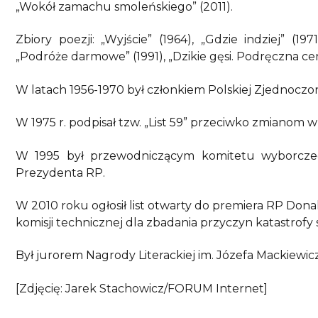
„Wokół zamachu smoleńskiego” (2011).
Zbiory poezji: „Wyjście” (1964), „Gdzie indziej” (19
„Podróże darmowe” (1991), „Dzikie gęsi. Podręczna cen
W latach 1956-1970 był członkiem Polskiej Zjednoczone
W 1975 r. podpisał tzw. „List 59” przeciwko zmianom w
W 1995 był przewodniczącym komitetu wyborcze
Prezydenta RP.
W 2010 roku ogłosił list otwarty do premiera RP Don
komisji technicznej dla zbadania przyczyn katastrofy 
Był jurorem Nagrody Literackiej im. Józefa Mackiewicz
[Zdjęcię: Jarek Stachowicz/FORUM Internet]