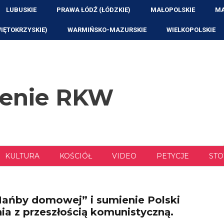
LUBUSKIE
PRAWA ŁÓDŹ (ŁÓDZKIE)
MAŁOPOLSKIE
MA
WIĘTOKRZYSKIE)
WARMIŃSKO-MAZURSKIE
WIELKOPOLSKIE
zenie RKW
KULTURA
KOŚCIÓŁ
VIDEO
PETYCJE
STO
„Hańby domowej” i sumienie Polski
nia z przeszłością komunistyczną.