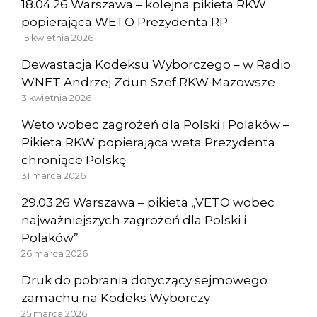
18.04.26 Warszawa – kolejna pikieta RKW
popierająca WETO Prezydenta RP
15 kwietnia 2026
Dewastacja Kodeksu Wyborczego – w Radio
WNET Andrzej Zdun Szef RKW Mazowsze
3 kwietnia 2026
Weto wobec zagrożeń dla Polski i Polaków –
Pikieta RKW popierająca weta Prezydenta
chroniące Polskę
31 marca 2026
29.03.26 Warszawa – pikieta „VETO wobec
najważniejszych zagrożeń dla Polski i
Polaków”
26 marca 2026
Druk do pobrania dotyczący sejmowego
zamachu na Kodeks Wyborczy
25 marca 2026