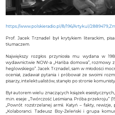
https://www.polskieradio.pl/8/196/Artykul/2889479,Zm
Prof. Jacek Trznadel był krytykiem literackim, pisa
tłumaczem.
Największy rozgłos przyniosła mu wydana w 19
wydawnictwie NOW-a „Hańba domowa”, rozmowy z pisa
heglowskiego”. Jacek Trznadel, sam w młodości mo
oceniał, zadawał pytania i próbował ze swoimi rozmó
pisarzy, intelektualistów, stanęło po stronie komunisty
Był autorem wielu znaczących książek eseistycznych, 
m.in. eseje: „Twórczość Leśmiana. Próba przekroju” (19
„Powrót rozstrzelanej armii. Katyń – fakty, rewizje, 
„Kolaboranci. Tadeusz Boy-Żeleński i grupa komun