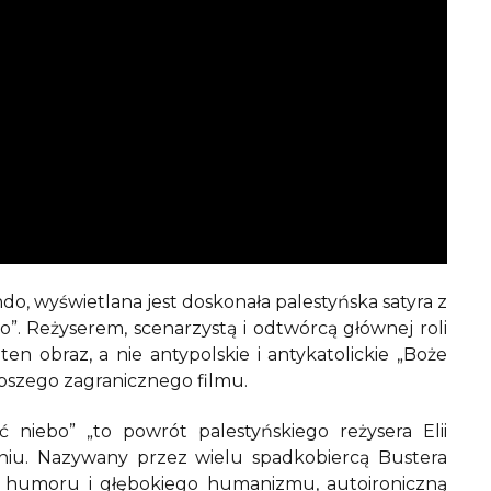
o, wyświetlana jest doskonała palestyńska satyra z
”. Reżyserem, scenarzystą i odtwórcą głównej roli
ten obraz, a nie antypolskie i antykatolickie „Boże
epszego zagranicznego filmu.
niebo” „to powrót palestyńskiego reżysera Elii
eniu. Nazywany przez wielu spadkobiercą Bustera
i, humoru i głębokiego humanizmu, autoironiczną