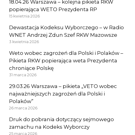
18.04.26 Warszawa – kolejna pikieta RKW
popierająca WETO Prezydenta RP
15 kwietnia 2026
Dewastacja Kodeksu Wyborczego – w Radio
WNET Andrzej Zdun Szef RKW Mazowsze
3 kwietnia 2026
Weto wobec zagrożeń dla Polski i Polaków –
Pikieta RKW popierająca weta Prezydenta
chroniące Polskę
31 marca 2026
29.03.26 Warszawa – pikieta „VETO wobec
najważniejszych zagrożeń dla Polski i
Polaków”
26 marca 2026
Druk do pobrania dotyczący sejmowego
zamachu na Kodeks Wyborczy
25 marca 2026