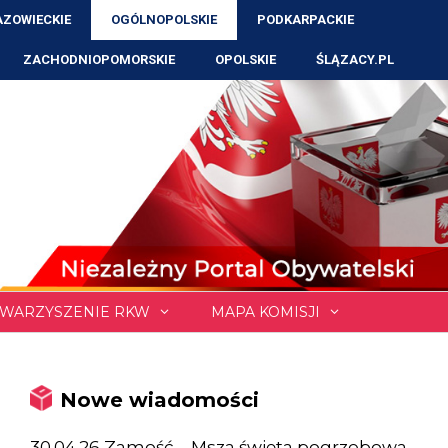
ZOWIECKIE
OGÓLNOPOLSKIE
PODKARPACKIE
ZACHODNIOPOMORSKIE
OPOLSKIE
ŚLĄZACY.PL
WARZYSZENIE RKW
MAPA KOMISJI
Nowe wiadomości
30.04.26 Zamość – Msza święta pogrzebowa,