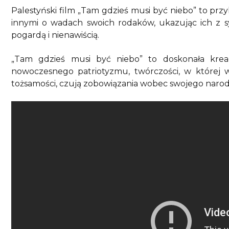
Palestyński film „Tam gdzieś musi być niebo” to przy
innymi o wadach swoich rodaków, ukazując ich z sy
pogardą i nienawiścią.
„Tam gdzieś musi być niebo” to doskonała krea
nowoczesnego patriotyzmu, twórczości, w której wi
tożsamości, czują zobowiązania wobec swojego narodu