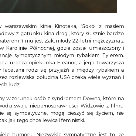
w warszawskim kinie Kinoteka, ”Sokół z masłem
dowy z gatunku kina drogi, który słusznie bardzo
haterem filmu jest Zak, młody 22-letni mężczyzna z
arolinie Północnej, gdzie został umieszczony i
encje sympatycznym młodym rybakiem Tylerem.
oda urocza opiekunka Eleanor, a jego towarzysza
y facetami rodzi się przyjaźń a między rybakiem a
zez rozlewiska południa USA czeka wiele wyznań i
ych ludzi.
ywny wizerunek osób z syndromem Downa, które na
odu swoje niepełnosprawności. Widzowie z filmu
ie są sympatyczne, mogą cieszyć się życiem, nie
k jak tego chce lewica i feministki.
iele humoru. Niezwykle sympatyczne jest to, że