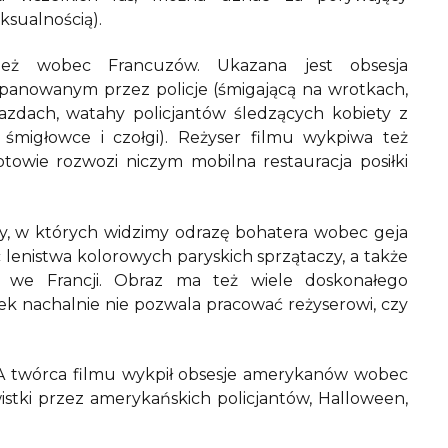
ksualnością).
nież wobec Francuzów. Ukazana jest obsesja
opanowanym przez policje (śmigającą na wrotkach,
azdach, watahy policjantów śledzących kobiety z
śmigłowce i czołgi). Reżyser filmu wykpiwa też
towie rozwozi niczym mobilna restauracja posiłki
y, w których widzimy odrazę bohatera wobec geja
lenistwa kolorowych paryskich sprzątaczy, a także
ch we Francji. Obraz ma też wiele doskonałego
k nachalnie nie pozwala pracować reżyserowi, czy
 twórca filmu wykpił obsesje amerykanów wobec
wistki przez amerykańskich policjantów, Halloween,