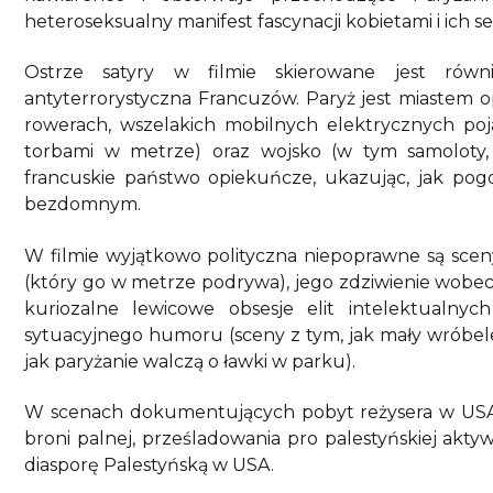
heteroseksualny manifest fascynacji kobietami i ich se
Ostrze satyry w filmie skierowane jest rów
antyterrorystyczna Francuzów. Paryż jest miastem 
rowerach, wszelakich mobilnych elektrycznych poj
torbami w metrze) oraz wojsko (w tym samoloty, 
francuskie państwo opiekuńcze, ukazując, jak pogo
bezdomnym.
W filmie wyjątkowo polityczna niepoprawne są scen
(który go w metrze podrywa), jego zdziwienie wobec 
kuriozalne lewicowe obsesje elit intelektualny
sytuacyjnego humoru (sceny z tym, jak mały wróbele
jak paryżanie walczą o ławki w parku).
W scenach dokumentujących pobyt reżysera w USA
broni palnej, prześladowania pro palestyńskiej akty
diasporę Palestyńską w USA.