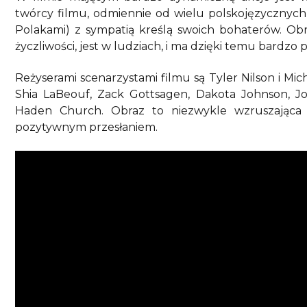
twórcy filmu, odmiennie od wielu polskojęzycznych
Polakami) z sympatią kreślą swoich bohaterów. Obr
życzliwości, jest w ludziach, i ma dzięki temu bardzo
Reżyserami scenarzystami filmu są Tyler Nilson i Mich
Shia LaBeouf, Zack Gottsagen, Dakota Johnson, 
Haden Church. Obraz to niezwykle wzruszająca (
pozytywnym przesłaniem.