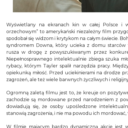
Wyświetlany na ekranach kin w całej Polsce i 
orzechowym” to amerykański niezależny film przygo
spodobał się widzom i krytykom na całym świecie. Bo
syndromem Downa, który ucieka z domu starców w K
rusza w drogę z powyszukiwanym przez konkur
Niepełnosprawnego intelektualnie zbiega szuka mł
rybacy, którym Tayler spalił narzędzia pracy. Międz
opiekunką miłość. Przed uciekinierami na drodze pr
zagrożeń, ale też wiele barwnych życzliwych i religijn
Ogromną zaletą filmu jest to, że kreuje on pozyt
zachodzie są mordowane przed narodzeniem z pow
dowiadują się, że osoby upośledzone intelektualn
stanowią zagrożenia, i nie ma powodu ich mordować, ta
W filmie mającym bardzo dynamiczną akcje jest w