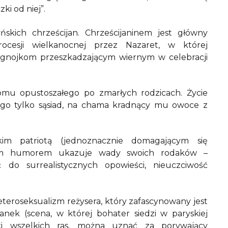
ki od niej”.
skich chrześcijan. Chrześcijaninem jest główny
cesji wielkanocnej przez Nazaret, w której
 gnojkom przeszkadzającym wiernym w celebracji
omu opustoszałego po zmarłych rodzicach. Życie
je go tylko sąsiad, na chama kradnący mu owoce z
skim patriotą (jednoznacznie domagającym się
elkim humorem ukazuje wady swoich rodaków –
ć do surrealistycznych opowieści, nieuczciwość
eteroseksualizm reżysera, który zafascynowany jest
nek (scena, w której bohater siedzi w paryskiej
ki wszelkich ras, można uznać za porywający