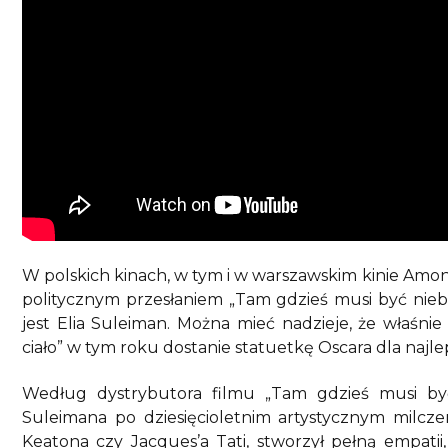
W polskich kinach, w tym i w warszawskim kinie Amond
politycznym przesłaniem „Tam gdzieś musi być niebo
jest Elia Suleiman. Można mieć nadzieje, że właśnie 
ciało” w tym roku dostanie statuetkę Oscara dla najl
Według dystrybutora filmu „Tam gdzieś musi być 
Suleimana po dziesięcioletnim artystycznym milcz
Keatona czy Jacques’a Tati, stworzył pełną empati