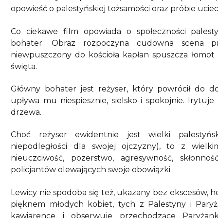
opowieść o palestyńskiej tożsamości oraz próbie uciecz
Co ciekawe film opowiada o społeczności palestyń
bohater. Obraz rozpoczyna cudowna scena pro
niewpuszczony do kościoła kapłan spuszcza łomot
święta.
Główny bohater jest reżyser, który powrócił do d
upływa mu niespiesznie, sielsko i spokojnie. Irytu
drzewa.
Choć reżyser ewidentnie jest wielki palestyń
niepodległości dla swojej ojczyzny), to z wi
nieuczciwość, pozerstwo, agresywność, skłonnoś
policjantów olewających swoje obowiązki.
Lewicy nie spodoba się też, ukazany bez ekscesów, h
pięknem młodych kobiet, tych z Palestyny i Paryża
kawiarence i obserwuje przechodzące Paryżan