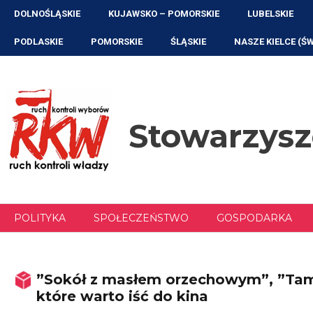
Przejdź
DOLNOŚLĄSKIE
KUJAWSKO – POMORSKIE
LUBELSKIE
do
treści
PODLASKIE
POMORSKIE
ŚLĄSKIE
NASZE KIELCE (Ś
Stowarzys
POLITYKA
SPOŁECZEŃSTWO
GOSPODARKA
”Sokół z masłem orzechowym”, ”Tam g
które warto iść do kina