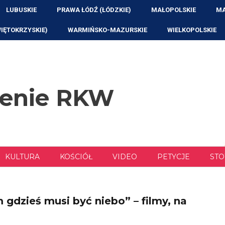
LUBUSKIE
PRAWA ŁÓDŹ (ŁÓDZKIE)
MAŁOPOLSKIE
MA
WIĘTOKRZYSKIE)
WARMIŃSKO-MAZURSKIE
WIELKOPOLSKIE
zenie RKW
KULTURA
KOŚCIÓŁ
VIDEO
PETYCJE
STO
dzieś musi być niebo” – filmy, na