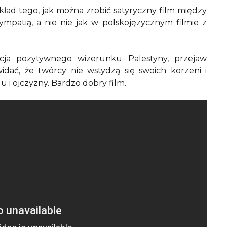
kład tego, jak można zrobić satyryczny film między
mpatią, a nie nie jak w polskojęzycznym filmie z
cja pozytywnego wizerunku Palestyny, przejaw
dać, że twórcy nie wstydzą się swoich korzeni i
 i ojczyzny. Bardzo dobry film.