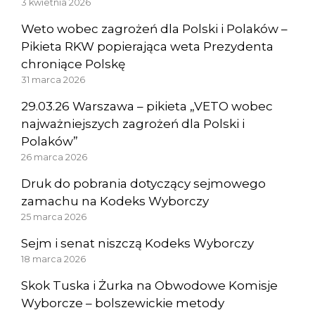
3 kwietnia 2026
Weto wobec zagrożeń dla Polski i Polaków –
Pikieta RKW popierająca weta Prezydenta
chroniące Polskę
31 marca 2026
29.03.26 Warszawa – pikieta „VETO wobec
najważniejszych zagrożeń dla Polski i
Polaków”
26 marca 2026
Druk do pobrania dotyczący sejmowego
zamachu na Kodeks Wyborczy
25 marca 2026
Sejm i senat niszczą Kodeks Wyborczy
18 marca 2026
Skok Tuska i Żurka na Obwodowe Komisje
Wyborcze – bolszewickie metody