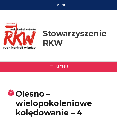
Przejdź
MENU
do
treści
Stowarzyszenie
RKW
MENU
Olesno –
wielopokoleniowe
kolędowanie – 4