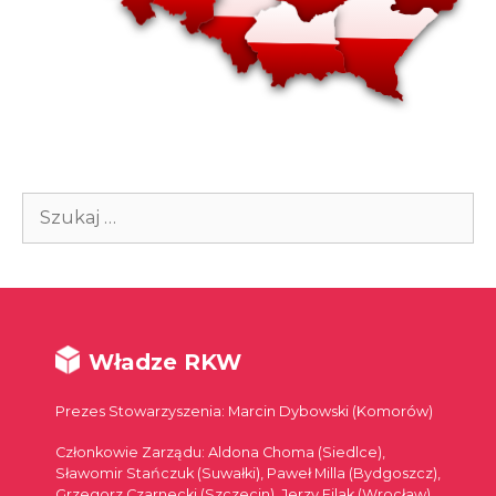
Szukaj:
Władze RKW
Prezes Stowarzyszenia: Marcin Dybowski (Komorów)
Członkowie Zarządu: Aldona Choma (Siedlce),
Sławomir Stańczuk (Suwałki), Paweł Milla (Bydgoszcz),
Grzegorz Czarnecki (Szczecin), Jerzy Filak (Wrocław),