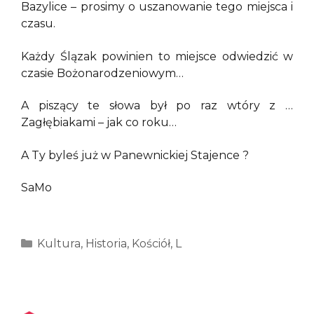
Bazylice – prosimy o uszanowanie tego miejsca i
czasu.
Każdy Ślązak powinien to miejsce odwiedzić w
czasie Bożonarodzeniowym…
A piszący te słowa był po raz wtóry z …
Zagłębiakami – jak co roku…
A Ty byleś już w Panewnickiej Stajence ?
SaMo
Kategorie
Kultura
,
Historia
,
Kościół
,
L