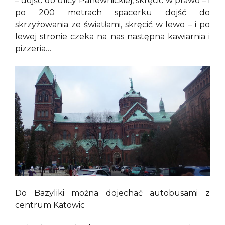
– dojść do ulicy Panewnickiej, skręcić w prawo – i
po 200 metrach spacerku dojść do
skrzyżowania ze światłami, skręcić w lewo – i po
lewej stronie czeka na nas następna kawiarnia i
pizzeria…
Do Bazyliki można dojechać autobusami z
centrum Katowic