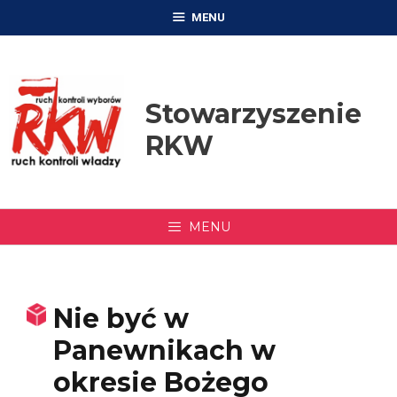
Przejdź
MENU
do
treści
Stowarzyszenie
RKW
MENU
Nie być w
Panewnikach w
okresie Bożego