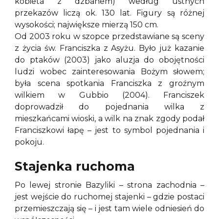
kobieta z dzbanem) według ustnych
przekazów liczą ok. 130 lat. Figury są różnej
wysokości; największe mierzą 150 cm.
Od 2003 roku w szopce przedstawiane są sceny
z życia św. Franciszka z Asyżu. Było już kazanie
do ptaków (2003) jako aluzja do obojętności
ludzi wobec zainteresowania Bożym słowem;
była scena spotkania Franciszka z groźnym
wilkiem w Gubbio (2004). Franciszek
doprowadził do pojednania wilka z
mieszkańcami wioski, a wilk na znak zgody podał
Franciszkowi łapę – jest to symbol pojednania i
pokoju.
Stajenka ruchoma
Po lewej stronie Bazyliki – strona zachodnia –
jest wejście do ruchomej stajenki – gdzie postaci
przemieszczają się – i jest tam wiele odniesień do