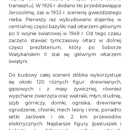
transeptu). W 1926 r. dodano tło przedstawiające
Jerozolimę, zaś w 1933 r. scenerię gwieździstego
nieba. Pierwszy raz wybudowano stajenkę w
centralnej części bazyliki nad ołtarzem głównym
po II wojnie światowej w 1949 r. Od tego czasu
zaczęto stawiać tymczasowy ołtarz w dolnej
części prezbiterium, który po Soborze
Watykańskim II stał się głównym ołtarzem
świątyni.
Do budowy całej scenerii żłóbka wykorzystuje
się około 120 różnych figur: drewnianych,
gipsowych i z masy żywicznej, również
wypchane zwierzęta oraz wiatraki, młyn, studnię,
szyb górniczy, domki, ogniska, drewniane
ogrodzenie, choinki, mech leśny i inne, ponadto
setki żarówek i ok. 2 km przewodów
elektrycznych. Najstarsze figury (pastuszek i