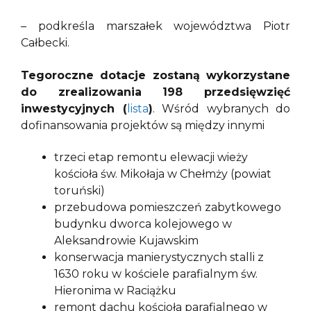
–
podkreśla marszałek województwa Piotr
Całbecki.
Tegoroczne dotacje zostaną wykorzystane
do zrealizowania 198 przedsięwzięć
inwestycyjnych (
lista
)
. Wśród wybranych do
dofinansowania projektów są między innymi
trzeci etap remontu elewacji wieży
kościoła św. Mikołaja w Chełmży (powiat
toruński)
przebudowa pomieszczeń zabytkowego
budynku dworca kolejowego w
Aleksandrowie Kujawskim
konserwacja manierystycznych stalli z
1630 roku w kościele parafialnym św.
Hieronima w Raciążku
remont dachu kościoła parafialnego w