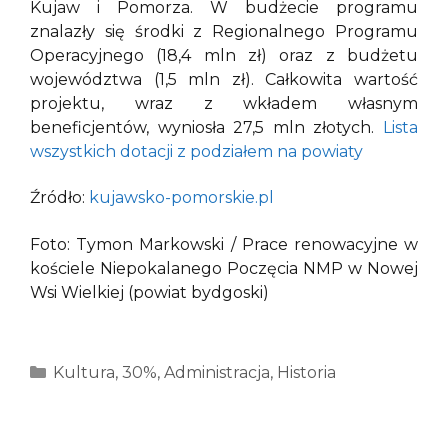
Kujaw i Pomorza. W budżecie programu
znalazły się środki z Regionalnego Programu
Operacyjnego (18,4 mln zł) oraz z budżetu
województwa (1,5 mln zł). Całkowita wartość
projektu, wraz z wkładem własnym
beneficjentów, wyniosła 27,5 mln złotych.
Lista
wszystkich dotacji z podziałem na powiaty
Źródło:
kujawsko-pomorskie.pl
Foto: Tymon Markowski / Prace renowacyjne w
kościele Niepokalanego Poczęcia NMP w Nowej
Wsi Wielkiej (powiat bydgoski)
Kategorie
Kultura
,
30%
,
Administracja
,
Historia