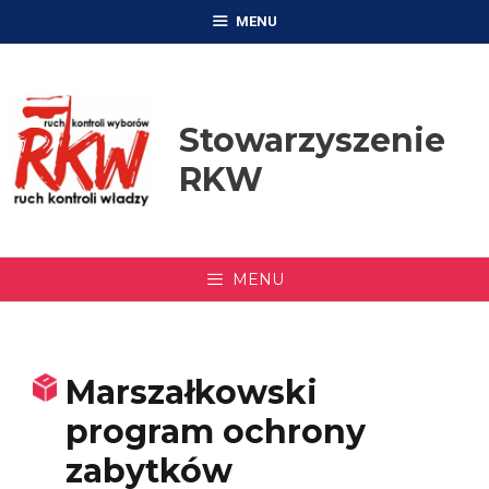
Przejdź
MENU
do
treści
Stowarzyszenie
RKW
MENU
Marszałkowski
program ochrony
zabytków