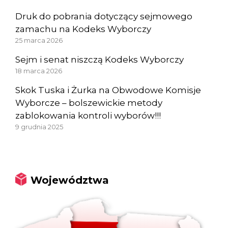
Druk do pobrania dotyczący sejmowego
zamachu na Kodeks Wyborczy
25 marca 2026
Sejm i senat niszczą Kodeks Wyborczy
18 marca 2026
Skok Tuska i Żurka na Obwodowe Komisje
Wyborcze – bolszewickie metody
zablokowania kontroli wyborów!!!
9 grudnia 2025
Województwa