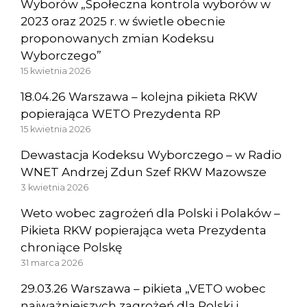
Wyborów „Społeczna kontrola wyborów w
2023 oraz 2025 r. w świetle obecnie
proponowanych zmian Kodeksu
Wyborczego”
15 kwietnia 2026
18.04.26 Warszawa – kolejna pikieta RKW
popierająca WETO Prezydenta RP
15 kwietnia 2026
Dewastacja Kodeksu Wyborczego – w Radio
WNET Andrzej Zdun Szef RKW Mazowsze
3 kwietnia 2026
Weto wobec zagrożeń dla Polski i Polaków –
Pikieta RKW popierająca weta Prezydenta
chroniące Polskę
31 marca 2026
29.03.26 Warszawa – pikieta „VETO wobec
najważniejszych zagrożeń dla Polski i