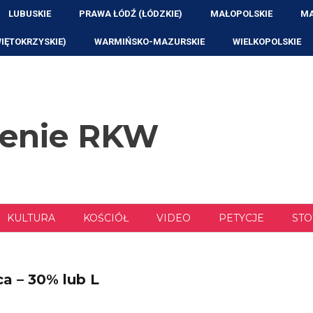
LUBUSKIE
PRAWA ŁÓDŹ (ŁÓDZKIE)
MAŁOPOLSKIE
MA
WIĘTOKRZYSKIE)
WARMIŃSKO-MAZURSKIE
WIELKOPOLSKIE
zenie RKW
KULTURA
KOŚCIÓŁ
VIDEO
PETYCJE
STO
a – 30% lub L