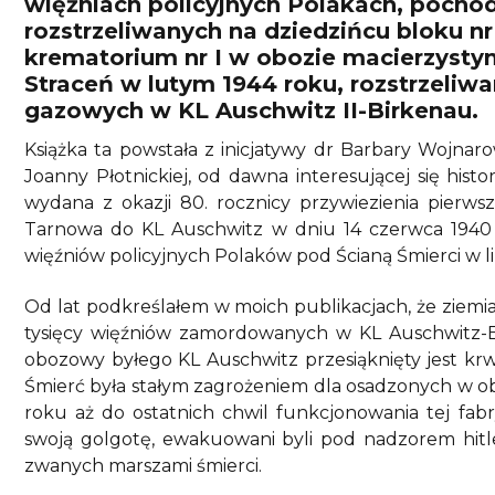
więźniach policyjnych Polakach, pochodz
rozstrzeliwanych na dziedzińcu bloku nr
krematorium nr I w obozie macierzystym
Straceń w lutym 1944 roku, rozstrzeliw
gazowych w KL Auschwitz II-Birkenau.
Książka ta powstała z inicjatywy dr Barbary Wojnarow
Joanny Płotnickiej, od dawna interesującej się hist
wydana z okazji 80. rocznicy przywiezienia pierws
Tarnowa do KL Auschwitz w dniu 14 czerwca 1940 r
więźniów policyjnych Polaków pod Ścianą Śmierci w li
Od lat podkreślałem w moich publikacjach, że ziemia
tysięcy więźniów zamordowanych w KL Auschwitz-Bi
obozowy byłego KL Auschwitz przesiąknięty jest krw
Śmierć była stałym zagrożeniem dla osadzonych w 
roku aż do ostatnich chwil funkcjonowania tej fabry
swoją golgotę, ewakuowani byli pod nadzorem hi
zwanych marszami śmierci.