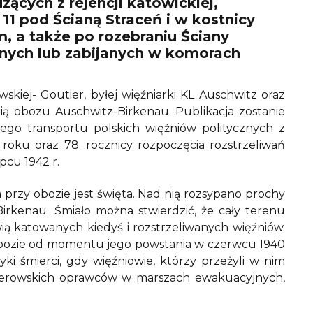
ących z rejencji katowickiej,
 11 pod Ścianą Straceń i w kostnicy
, a także po rozebraniu Ściany
anych lub zabijanych w komorach
skiej- Goutier, byłej więźniarki KL Auschwitz oraz
orią obozu Auschwitz-Birkenau. Publikacja zostanie
zego transportu polskich więźniów politycznych z
oku oraz 78. rocznicy rozpoczęcia rozstrzeliwań
pcu 1942 r.
 przy obozie jest święta. Nad nią rozsypano prochy
rkenau. Śmiało można stwierdzić, że cały terenu
ią katowanych kiedyś i rozstrzeliwanych więźniów.
obozie od momentu jego powstania w czerwcu 1940
ki śmierci, gdy więźniowie, którzy przeżyli w nim
tlerowskich oprawców w marszach ewakuacyjnych,