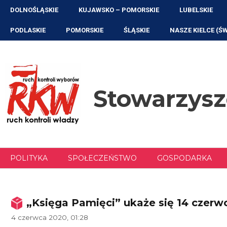
Przejdź
DOLNOŚLĄSKIE
KUJAWSKO – POMORSKIE
LUBELSKIE
do
treści
PODLASKIE
POMORSKIE
ŚLĄSKIE
NASZE KIELCE (Ś
Stowarzys
POLITYKA
SPOŁECZEŃSTWO
GOSPODARKA
„Księga Pamięci” ukaże się 14 czerwc
4 czerwca 2020, 01:28