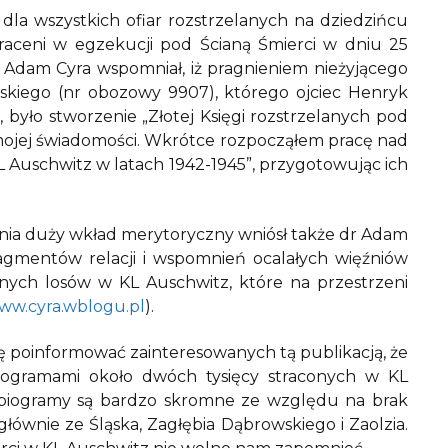
la wszystkich ofiar rozstrzelanych na dziedzińcu
traceni w egzekucji pod Ścianą Śmierci w dniu 25
Adam Cyra wspomniał, iż pragnieniem nieżyjącego
kiego (nr obozowy 9907), którego ojciec Henryk
, było stworzenie „Złotej Księgi rozstrzelanych pod
 mojej świadomości. Wkrótce rozpocząłem pracę nad
L Auschwitz w latach 1942-1945”, przygotowując ich
ania duży wkład merytoryczny wniósł także dr Adam
ragmentów relacji i wspomnień ocalałych więźniów
cznych losów w KL Auschwitz, które na przestrzeni
ww.cyra.wblogu.pl
).
gę poinformować zainteresowanych tą publikacją, że
biogramami około dwóch tysięcy straconych w KL
te biogramy są bardzo skromne ze względu na brak
ównie ze Śląska, Zagłębia Dąbrowskiego i Zaolzia.