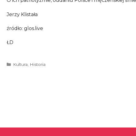
O ich patriotyzmie, oddaniu Polsce i męczeńskiej śm
Jerzy Klistała
źródło: glos.live
ŁD
Kategorie
Kultura
,
Historia