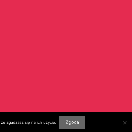
Szukaj:
Zgoda
że zgadzasz się na ich użycie.