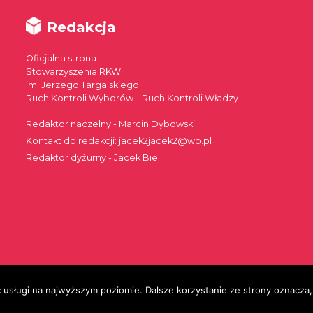
Redakcja
Oficjalna strona
Stowarzyszenia RKW
im. Jerzego Targalskiego
Ruch Kontroli Wyborów – Ruch Kontroli Władzy
Redaktor naczelny - Marcin Dybowski
Kontakt do redakcji: jacek2jacek2@wp.pl
Redaktor dyżurny - Jacek Biel
 usługi na najwyższym poziomie. Dalsze korzystanie ze strony oznacza, 