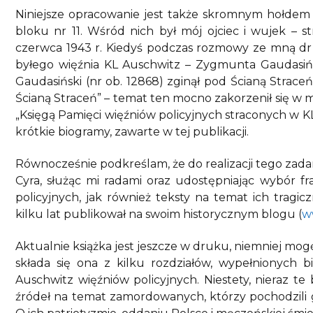
Niniejsze opracowanie jest także skromnym hołdem d
bloku nr 11. Wśród nich był mój ojciec i wujek – s
czerwca 1943 r. Kiedyś podczas rozmowy ze mną dr 
byłego więźnia KL Auschwitz – Zygmunta Gaudasińs
Gaudasiński (nr ob. 12868) zginął pod Ścianą Straceń
Ścianą Straceń” – temat ten mocno zakorzenił się w
„Księgą Pamięci więźniów policyjnych straconych w K
krótkie biogramy, zawarte w tej publikacji.
Równocześnie podkreślam, że do realizacji tego zad
Cyra, służąc mi radami oraz udostępniając wybór f
policyjnych, jak również teksty na temat ich tragi
kilku lat publikował na swoim historycznym blogu (
w
Aktualnie książka jest jeszcze w druku, niemniej mo
składa się ona z kilku rozdziałów, wypełnionych 
Auschwitz więźniów policyjnych. Niestety, nieraz 
źródeł na temat zamordowanych, którzy pochodzili gł