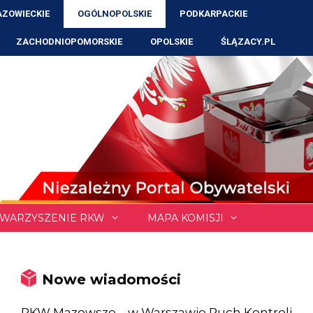
ZOWIECKIE
OGÓLNOPOLSKIE
PODKARPACKIE
ZACHODNIOPOMORSKIE
OPOLSKIE
ŚLĄZACY.PL
WARZYSZENIE RKW
MAPA KOMISJI
Nowe wiadomości
RKW Mazowsze – w Warszawie Ruch Kontroli