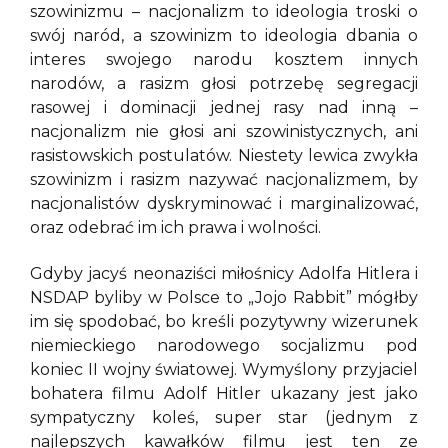
szowinizmu – nacjonalizm to ideologia troski o
swój naród, a szowinizm to ideologia dbania o
interes swojego narodu kosztem innych
narodów, a rasizm głosi potrzebę segregacji
rasowej i dominacji jednej rasy nad inną –
nacjonalizm nie głosi ani szowinistycznych, ani
rasistowskich postulatów. Niestety lewica zwykła
szowinizm i rasizm nazywać nacjonalizmem, by
nacjonalistów dyskryminować i marginalizować,
oraz odebrać im ich prawa i wolności.
Gdyby jacyś neonaziści miłośnicy Adolfa Hitlera i
NSDAP byliby w Polsce to „Jojo Rabbit” mógłby
im się spodobać, bo kreśli pozytywny wizerunek
niemieckiego narodowego socjalizmu pod
koniec II wojny światowej. Wymyślony przyjaciel
bohatera filmu Adolf Hitler ukazany jest jako
sympatyczny koleś, super star (jednym z
najlepszych kawałków filmu jest ten ze