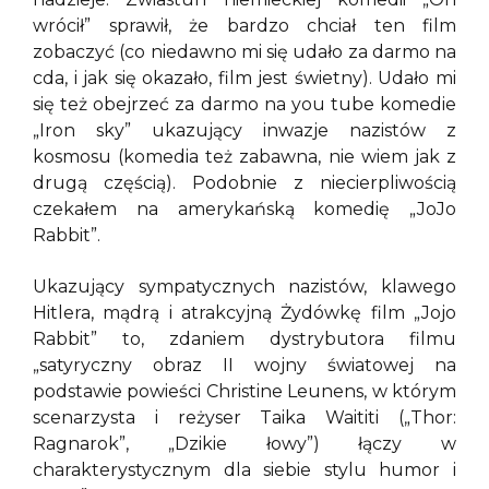
wrócił” sprawił, że bardzo chciał ten film
zobaczyć (co niedawno mi się udało za darmo na
cda, i jak się okazało, film jest świetny). Udało mi
się też obejrzeć za darmo na you tube komedie
„Iron sky” ukazujący inwazje nazistów z
kosmosu (komedia też zabawna, nie wiem jak z
drugą częścią). Podobnie z niecierpliwością
czekałem na amerykańską komedię „JoJo
Rabbit”.
Ukazujący sympatycznych nazistów, klawego
Hitlera, mądrą i atrakcyjną Żydówkę film „Jojo
Rabbit” to, zdaniem dystrybutora filmu
„satyryczny obraz II wojny światowej na
podstawie powieści Christine Leunens, w którym
scenarzysta i reżyser Taika Waititi („Thor:
Ragnarok”, „Dzikie łowy”) łączy w
charakterystycznym dla siebie stylu humor i