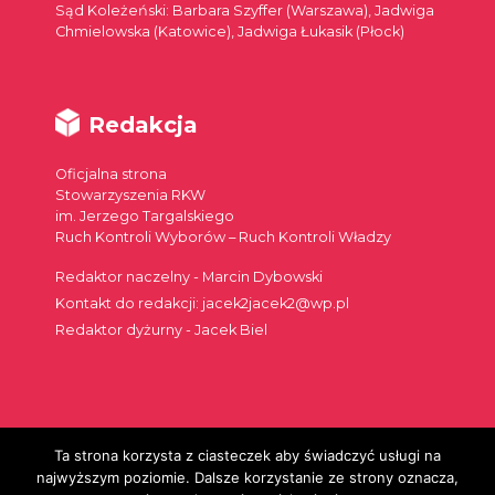
Sąd Koleżeński: Barbara Szyffer (Warszawa), Jadwiga
Chmielowska (Katowice), Jadwiga Łukasik (Płock)
Redakcja
Oficjalna strona
Stowarzyszenia RKW
im. Jerzego Targalskiego
Ruch Kontroli Wyborów – Ruch Kontroli Władzy
Redaktor naczelny - Marcin Dybowski
Kontakt do redakcji: jacek2jacek2@wp.pl
Redaktor dyżurny - Jacek Biel
Ta strona korzysta z ciasteczek aby świadczyć usługi na
Szukaj:
najwyższym poziomie. Dalsze korzystanie ze strony oznacza,