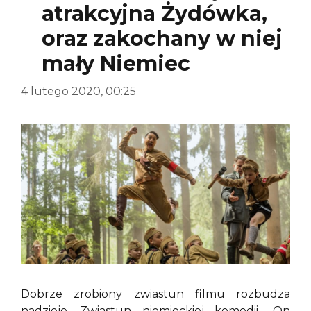
atrakcyjna Żydówka,
oraz zakochany w niej
mały Niemiec
4 lutego 2020, 00:25
Dobrze zrobiony zwiastun filmu rozbudza
nadzieje. Zwiastun niemieckiej komedii „On