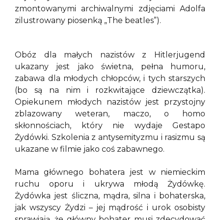
zmontowanymi archiwalnymi zdjęciami Adolfa
zilustrowany piosenką „The beatles”).
Obóz dla małych nazistów z Hitlerjugend
ukazany jest jako świetna, pełna humoru,
zabawa dla młodych chłopców, i tych starszych
(bo są na nim i rozkwitające dziewczątka).
Opiekunem młodych nazistów jest przystojny
zblazowany weteran, maczo, o homo
skłonnościach, który nie wydaje Gestapo
Żydówki. Szkolenia z antysemityzmu i rasizmu są
ukazane w filmie jako coś zabawnego.
Mama głównego bohatera jest w niemieckim
ruchu oporu i ukrywa młodą Żydówkę.
Żydówka jest śliczna, mądra, silna i bohaterska,
jak wszyscy Żydzi – jej mądrość i urok osobisty
sprawiają, że główny bohater musi zdecydować