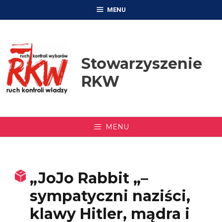
Przejdź
MENU
do
treści
Stowarzyszenie
RKW
MENU
„JoJo Rabbit „–
sympatyczni naziści,
klawy Hitler, mądra i