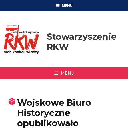
Przejdź
MENU
do
treści
Stowarzyszenie
RKW
MENU
Wojskowe Biuro
Historyczne
opublikowało