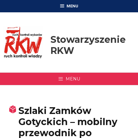
Przejdź
MENU
do
treści
Stowarzyszenie
RKW
MENU
Szlaki Zamków
Gotyckich – mobilny
przewodnik po