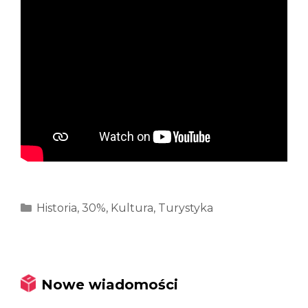
Kategorie
Historia
,
30%
,
Kultura
,
Turystyka
Nowe wiadomości