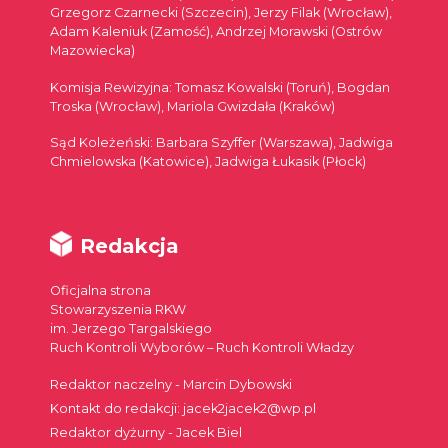
Grzegorz Czarnecki (Szczecin), Jerzy Filak (Wrocław),
Adam Kaleniuk (Zamość), Andrzej Morawski (Ostrów
Mazowiecka)
Komisja Rewizyjna: Tomasz Kowalski (Toruń), Bogdan
Troska (Wrocław), Mariola Gwizdała (Kraków)
Sąd Koleżeński: Barbara Szyffer (Warszawa), Jadwiga
Chmielowska (Katowice), Jadwiga Łukasik (Płock)
Redakcja
Oficjalna strona
Stowarzyszenia RKW
im. Jerzego Targalskiego
Ruch Kontroli Wyborów – Ruch Kontroli Władzy
Redaktor naczelny - Marcin Dybowski
Kontakt do redakcji: jacek2jacek2@wp.pl
Redaktor dyżurny - Jacek Biel