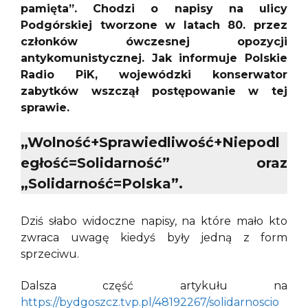
pamięta”. Chodzi o napisy na ulicy
Podgórskiej tworzone w latach 80. przez
członków ówczesnej opozycji
antykomunistycznej. Jak informuje Polskie
Radio PiK, wojewódzki konserwator
zabytków wszczął postępowanie w tej
sprawie.
„Wolność+Sprawiedliwość+Niepodl
egłość=Solidarność” oraz
„Solidarność=Polska”.
Dziś słabo widoczne napisy, na które mało kto
zwraca uwagę kiedyś były jedną z form
sprzeciwu.
Dalsza część artykułu na
https://bydgoszcz.tvp.pl/48192267/solidarnoscio