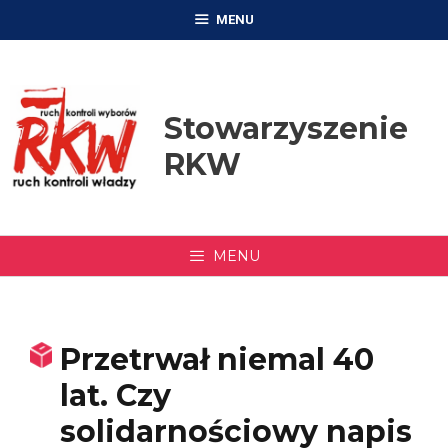
Przejdź
MENU
do
treści
Stowarzyszenie
RKW
MENU
Przetrwał niemal 40
lat. Czy
solidarnościowy napis