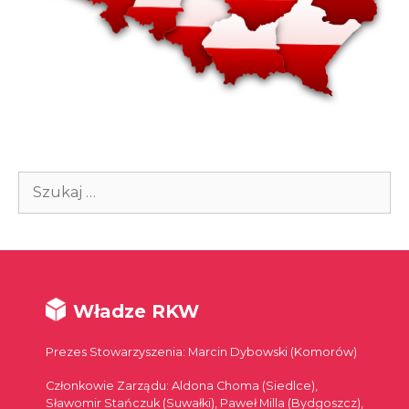
Szukaj:
Władze RKW
Prezes Stowarzyszenia: Marcin Dybowski (Komorów)
Członkowie Zarządu: Aldona Choma (Siedlce),
Sławomir Stańczuk (Suwałki), Paweł Milla (Bydgoszcz),