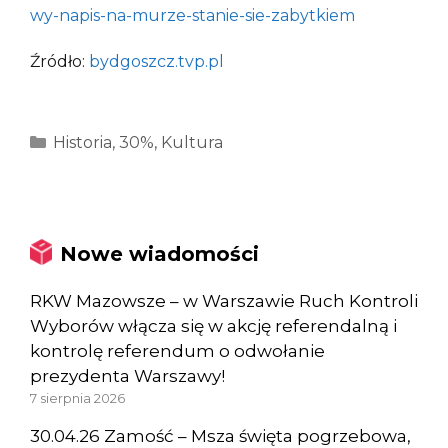
wy-napis-na-murze-stanie-sie-zabytkiem
Źródło:
bydgoszcz.tvp.pl
Kategorie
Historia
,
30%
,
Kultura
Nowe wiadomości
RKW Mazowsze – w Warszawie Ruch Kontroli
Wyborów włącza się w akcję referendalną i
kontrolę referendum o odwołanie
prezydenta Warszawy!
7 sierpnia 2026
30.04.26 Zamość – Msza święta pogrzebowa,