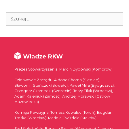
Szukaj:
Władze RKW
Prezes Stowarzyszenia: Marcin Dybowski (Komorów)
Członkowie Zarządu: Aldona Choma (Siedlce),
Sławomir Stańczuk (Suwałki), Paweł Milla (Bydgoszcz),
Grzegorz Czarnecki (Szczecin), Jerzy Filak (Wrocław),
Adam Kaleniuk (Zamość), Andrzej Morawski (Ostrów
Mazowiecka)
Komisja Rewizyjna: Tomasz Kowalski (Toruń), Bogdan
Troska (Wrocław), Mariola Gwizdała (Kraków)
Sąd Koleżeński: Barbara Szyffer (Warszawa), Jadwiga