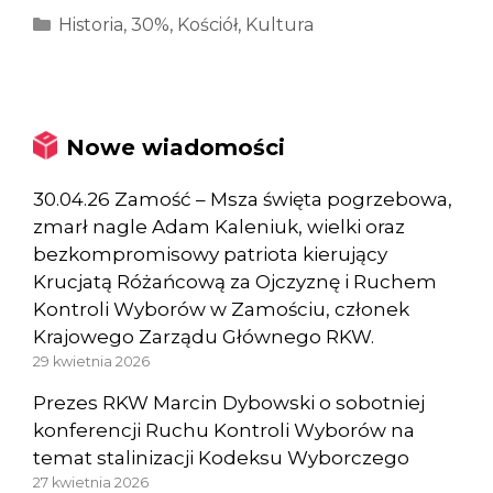
Kategorie
Historia
,
30%
,
Kościół
,
Kultura
Nowe wiadomości
30.04.26 Zamość – Msza święta pogrzebowa,
zmarł nagle Adam Kaleniuk, wielki oraz
bezkompromisowy patriota kierujący
Krucjatą Różańcową za Ojczyznę i Ruchem
Kontroli Wyborów w Zamościu, członek
Krajowego Zarządu Głównego RKW.
29 kwietnia 2026
Prezes RKW Marcin Dybowski o sobotniej
konferencji Ruchu Kontroli Wyborów na
temat stalinizacji Kodeksu Wyborczego
27 kwietnia 2026