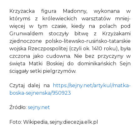
Krzyżacka figura Madonny, wykonana w
którymś z królewieckich warsztatów mniej-
więcej w tym czasie, kiedy na polach pod
Grunwaldem stoczyły bitwę z Krzyżakami
zjednoczone polsko-litewsko-rusińsko-tatarskie
wojska Rzeczpospolitej (czyli ok. 1410 roku), była
czczona jako cudowna. Nie bez przyczyny w
święta Matki Boskiej do dominikańskich Sejn
ściągały setki pielgrzymów.
Czytaj dalej na
https://sejny.net/artykul/matka-
boska-sejnenska/950923
Źródło:
sejny.net
Foto: Wikipedia, sejny.diecezja.elk.pl