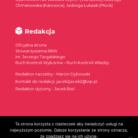
Chmielowska (Katowice), Jadwiga Łukasik (Płock)
Redakcja
Oficjalna strona
Stowarzyszenia RKW
im. Jerzego Targalskiego
Ruch Kontroli Wyborów – Ruch Kontroli Władzy
Redaktor naczelny - Marcin Dybowski
Kontakt do redakcji: jacek2jacek2@wp.pl
Redaktor dyżurny - Jacek Biel
Ta strona korzysta z ciasteczek aby świadczyć usługi na
Szukaj:
najwyższym poziomie. Dalsze korzystanie ze strony oznacza,
że zgadzasz się na ich użycie.