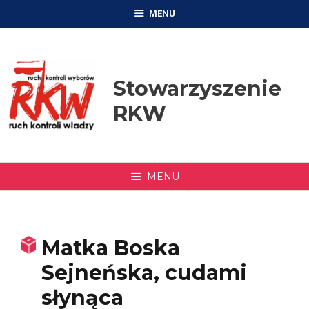
Przejdź
MENU
do
treści
Stowarzyszenie
RKW
MENU
Matka Boska
Sejneńska, cudami
słynąca