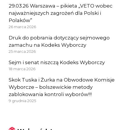
29.03.26 Warszawa – pikieta „VETO wobec
najważniejszych zagrożeń dla Polski i
Polaków”
26 marca 2026
Druk do pobrania dotyczący sejmowego
zamachu na Kodeks Wyborczy
25 marca 2026
Sejm i senat niszczą Kodeks Wyborczy
18 marca 2026
Skok Tuska i Żurka na Obwodowe Komisje
Wyborcze – bolszewickie metody
zablokowania kontroli wyborów!!!
9 grudnia 2025