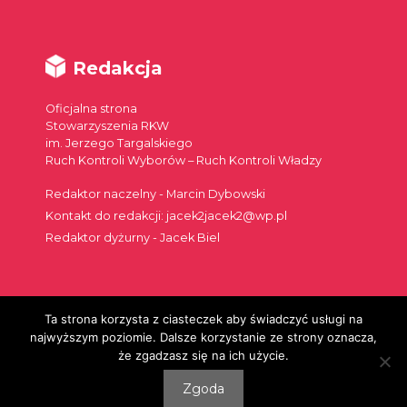
Redakcja
Oficjalna strona
Stowarzyszenia RKW
im. Jerzego Targalskiego
Ruch Kontroli Wyborów – Ruch Kontroli Władzy
Redaktor naczelny - Marcin Dybowski
Kontakt do redakcji: jacek2jacek2@wp.pl
Redaktor dyżurny - Jacek Biel
Ta strona korzysta z ciasteczek aby świadczyć usługi na
najwyższym poziomie. Dalsze korzystanie ze strony oznacza,
że zgadzasz się na ich użycie.
Szukaj:
Zgoda