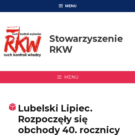
Przejdź
MENU
do
treści
Stowarzyszenie
RKW
MENU
Lubelski Lipiec.
Rozpoczęły się
obchody 40. rocznicy