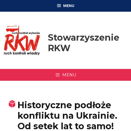
Przejdź
MENU
do
treści
Stowarzyszenie
RKW
MENU
Historyczne podłoże
konfliktu na Ukrainie.
Od setek lat to samo!