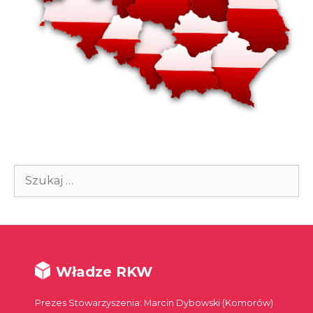
Szukaj:
Władze RKW
Prezes Stowarzyszenia: Marcin Dybowski (Komorów)