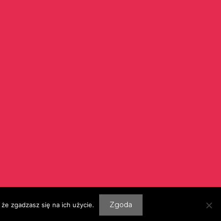
Szukaj:
Zgoda
że zgadzasz się na ich użycie.