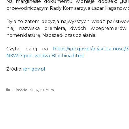
Na marginesie dokumentu widnieje dopisek: „Kalin
przewodniczącym Rady Komisarzy, a Łazar Kaganowic
Była to zatem decyzja najwyższych władz państwow
niej nazwiska premiera, dwóch wicepremierów 
nomenklaturę. Nadszedł czas działania.
Czytaj dalej na
https://ipn.gov.pl/pl/aktualnosc
NKWD-pod-wodza-Blochina.html
Źródło:
ipn.gov.pl
Kategorie
Historia
,
30%
,
Kultura