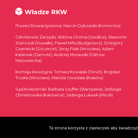
Władze RKW
Prezes Stowarzyszenia: Marcin Dybowski (Komorów)
Członkowie Zarządu: Aldona Choma (Siedlce), Sławomir
Stańczuk (Suwałki), Paweł Milla (Bydgoszcz), Grzegorz
Czarnecki (Szczecin), Jerzy Filak (Wrocław), Adam
Kaleniuk (Zamość), Andrzej Morawski (Ostrów
Mazowiecka)
Komisja Rewizyjna: Tomasz Kowalski (Toruń), Bogdan
Troska (Wrocław), Mariola Gwizdała (Kraków)
Sąd Koleżeński: Barbara Szyffer (Warszawa), Jadwiga
Chmielowska (Katowice), Jadwiga Łukasik (Płock)
© 2026
Ta strona korzysta z ciasteczek aby świadczyć