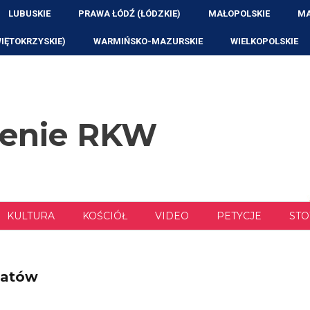
LUBUSKIE
PRAWA ŁÓDŹ (ŁÓDZKIE)
MAŁOPOLSKIE
MA
WIĘTOKRZYSKIE)
WARMIŃSKO-MAZURSKIE
WIELKOPOLSKIE
zenie RKW
KULTURA
KOŚCIÓŁ
VIDEO
PETYCJE
STO
katów