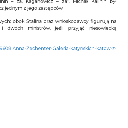
in – za, Kaganowicz – za”. Michaił Kalinin był
z jednym z jego zastępców.
ych: obok Stalina oraz wnioskodawcy figurują na
i dwóch ministrów, jeśli przyjąć niesowiecką
i/39608,Anna-Zechenter-Galeria-katynskich-katow-z-