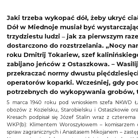
Jaki trzeba wykopać dół, żeby ukryć ciał
Dół w Miednoje musiał być wystarczając
trzydziestu ludzi ‒ jak za pierwszym raz
dostarczono do rozstrzelania. „Nocy nam
roku Dmitrij Tokariew, szef kaliniński
zabijano jeńców z Ostaszkowa. – Wasilij 
przekraczać normy dwustu pięćdziesięci
operatorów koparki. Wcześniej, gdy p
potrzebnych do wykopywania grobów, t
5 marca 1940 roku pod wnioskiem szefa NKWD Ławri
obozów z Kozielsku, Starobielsku i Ostaszkowie
Kresach podpisał się Józef Stalin wraz z czterema 
WKP(b): Klimentem Woroszyłowem – komisarzem 
spraw zagranicznych i Anastasem Mikojanem – zast