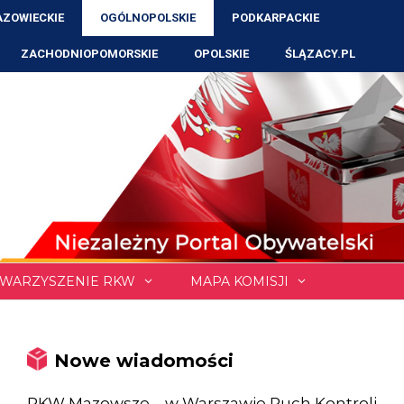
ZOWIECKIE
OGÓLNOPOLSKIE
PODKARPACKIE
ZACHODNIOPOMORSKIE
OPOLSKIE
ŚLĄZACY.PL
WARZYSZENIE RKW
MAPA KOMISJI
Nowe wiadomości
RKW Mazowsze – w Warszawie Ruch Kontroli