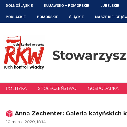
Przejdź
DOLNOŚLĄSKIE
KUJAWSKO – POMORSKIE
LUBELSKIE
do
treści
PODLASKIE
POMORSKIE
ŚLĄSKIE
NASZE KIELCE (Ś
Stowarzys
POLITYKA
SPOŁECZEŃSTWO
GOSPODARKA
Anna Zechenter: Galeria katyńskich 
10 marca 2020, 18:14