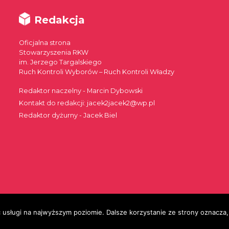
Redakcja
Oficjalna strona
Stowarzyszenia RKW
im. Jerzego Targalskiego
Ruch Kontroli Wyborów – Ruch Kontroli Władzy
Redaktor naczelny - Marcin Dybowski
Kontakt do redakcji: jacek2jacek2@wp.pl
Redaktor dyżurny - Jacek Biel
 usługi na najwyższym poziomie. Dalsze korzystanie ze strony oznacza, 