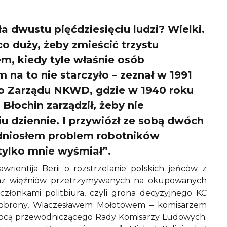
a dwustu pięćdziesięciu ludzi? Wielki.
o duży, żeby zmieścić trzystu
em, kiedy tyle właśnie osób
 na to nie starczyło – zeznał w 1991
ego Zarządu NKWD, gdzie w 1940 roku
Błochin zarządził, żeby nie
u dziennie. I przywiózł ze sobą dwóch
odniosłem problem robotników
ylko mnie wyśmiał”.
entija Berii o rozstrzelanie polskich jeńców z
 oraz więźniów przetrzymywanych na okupowanych
członkami politbiura, czyli grona decyzyjnego KC
obrony, Wiaczesławem Mołotowem – komisarzem
ępcą przewodniczącego Rady Komisarzy Ludowych.