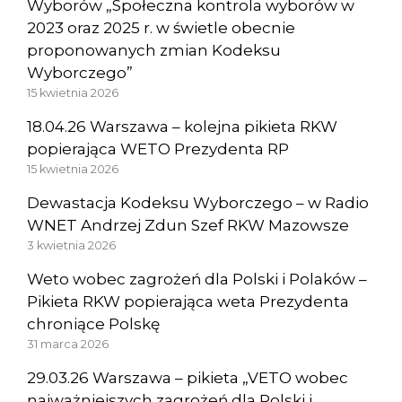
Wyborów „Społeczna kontrola wyborów w
2023 oraz 2025 r. w świetle obecnie
proponowanych zmian Kodeksu
Wyborczego”
15 kwietnia 2026
18.04.26 Warszawa – kolejna pikieta RKW
popierająca WETO Prezydenta RP
15 kwietnia 2026
Dewastacja Kodeksu Wyborczego – w Radio
WNET Andrzej Zdun Szef RKW Mazowsze
3 kwietnia 2026
Weto wobec zagrożeń dla Polski i Polaków –
Pikieta RKW popierająca weta Prezydenta
chroniące Polskę
31 marca 2026
29.03.26 Warszawa – pikieta „VETO wobec
najważniejszych zagrożeń dla Polski i