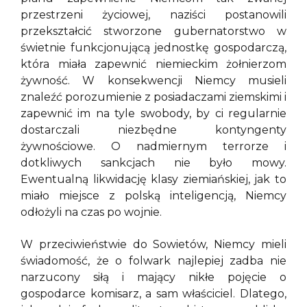
przestrzeni życiowej, naziści postanowili
przekształcić stworzone gubernatorstwo w
świetnie funkcjonującą jednostkę gospodarczą,
która miała zapewnić niemieckim żołnierzom
żywność. W konsekwencji Niemcy musieli
znaleźć porozumienie z posiadaczami ziemskimi i
zapewnić im na tyle swobody, by ci regularnie
dostarczali niezbędne kontyngenty
żywnościowe. O nadmiernym terrorze i
dotkliwych sankcjach nie było mowy.
Ewentualną likwidację klasy ziemiańskiej, jak to
miało miejsce z polską inteligencją, Niemcy
odłożyli na czas po wojnie.
W przeciwieństwie do Sowietów, Niemcy mieli
świadomość, że o folwark najlepiej zadba nie
narzucony siłą i mający nikłe pojęcie o
gospodarce komisarz, a sam właściciel. Dlatego,