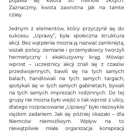
pojawia się kwota 50 milinów złotych.
Zaznaczmy, kwota zawrotna jak na tamte
czasy.
Jednym z elementów, który przyczynił się do
sukcesu „Uprawy”, była społeczna struktura
akcji. Bez wątpienia można ją nazwać zamkniętą,
wszak polscy ziemianie i przemysłowcy tworzyli
hermetyczny i ekskluzywny krąg. Mówiąc
wprost – uczestnicy akcji znali się z czasów
przedwojennych, bawili się na tych samych
balach, handlowali na tych samych targach,
spotykali się w tych samych gabinetach, bywali
na tych samych imprezach rodzinnych. Do tej
grupy nie można było wejść o tak wprost z ulicy,
dlatego rozpracowanie „Uprawy” było niezwykle
ciężkim zadaniem. Jak się później okazało – dla
Niemców niemożliwym. Wpływ na to
niewątpliwie miała organizacja konspiracji