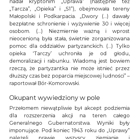
nadał kryptonim „Uprawa” (następnie też
„Tarcza”, „Opieka” i „S1”), obejmowała tereny
Małopolski i Podkarpacia. „Dwory (…) dawały
bezpłatne schronienie i wyżywienie 30 i więcej
osobom. (…) Niezmiernie ważną i wprost
nieocenioną była stała, świetnie zorganizowana
pomoc dla oddziałów partyzanckich. (…) Tylko
opieka 'Tarczy’ uchroniła je od głodu,
demoralizacji i rabunku. Wiadomą jest bowiem
rzeczą, że partyzantka nie może istnieć przez
dłuższy czas bez poparcia miejscowej ludności” –
raportował Bór-Komorowski.
Okupant wywiedziony w pole
Przełomem niewątpliwie był akcept podziemia
dla rozszerzenia akcji na teren całego
Generalnego Gubernatorstwa. Wyniki były
imponujące. Pod koniec 1943 roku do „Uprawy”
należeli prawie wszyscy ziemianie i