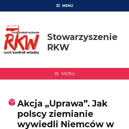
Przejdź
MENU
do
treści
Stowarzyszenie
RKW
MENU
Akcja „Uprawa”. Jak
polscy ziemianie
wywiedli Niemców w