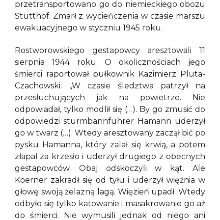
przetransportowano go do niemieckiego obozu
Stutthof. Zmarł z wycieńczenia w czasie marszu
ewakuacyjnego w styczniu 1945 roku.
Rostworowskiego gestapowcy aresztowali 11
sierpnia 1944 roku. O okolicznościach jego
śmierci raportował pułkownik Kazimierz Pluta-
Czachowski: „W czasie śledztwa patrzył na
przesłuchujących jak na powietrze. Nie
odpowiadał, tylko modlił się (…). By go zmusić do
odpowiedzi sturmbannführer Hamann uderzył
go w twarz (…). Wtedy aresztowany zaczął bić po
pysku Hamanna, który zalał się krwią, a potem
złapał za krzesło i uderzył drugiego z obecnych
gestapowców. Obaj odskoczyli w kąt. Ale
Koerner zakradł się od tyłu i uderzył więźnia w
głowę swoją żelazną lagą. Więzień upadł. Wtedy
odbyło się tylko katowanie i masakrowanie go aż
do śmierci. Nie wymusili jednak od niego ani