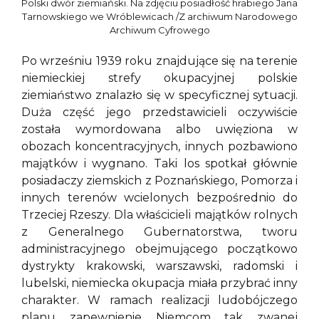
Polski dwór ziemiański. Na zdjęciu posiadłość hrabiego Jana
Tarnowskiego we Wróblewicach /Z archiwum Narodowego
Archiwum Cyfrowego
Po wrześniu 1939 roku znajdujące się na terenie
niemieckiej strefy okupacyjnej polskie
ziemiaństwo znalazło się w specyficznej sytuacji.
Duża część jego przedstawicieli oczywiście
została wymordowana albo uwięziona w
obozach koncentracyjnych, innych pozbawiono
majątków i wygnano. Taki los spotkał głównie
posiadaczy ziemskich z Poznańskiego, Pomorza i
innych terenów wcielonych bezpośrednio do
Trzeciej Rzeszy. Dla właścicieli majątków rolnych
z Generalnego Gubernatorstwa, tworu
administracyjnego obejmującego początkowo
dystrykty krakowski, warszawski, radomski i
lubelski, niemiecka okupacja miała przybrać inny
charakter. W ramach realizacji ludobójczego
planu zapewnienie Niemcom tak zwanej