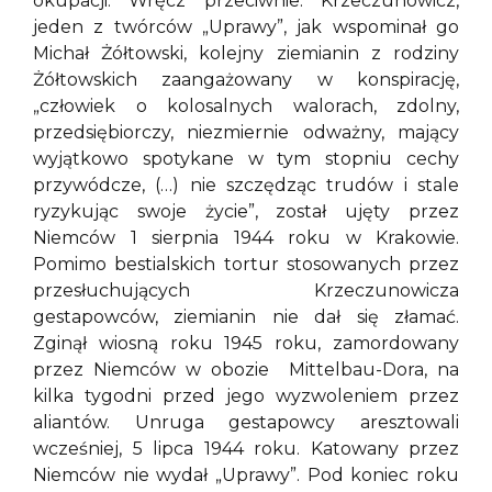
okupacji. Wręcz przeciwnie. Krzeczunowicz,
jeden z twórców „Uprawy”, jak wspominał go
Michał Żółtowski, kolejny ziemianin z rodziny
Żółtowskich zaangażowany w konspirację,
„człowiek o kolosalnych walorach, zdolny,
przedsiębiorczy, niezmiernie odważny, mający
wyjątkowo spotykane w tym stopniu cechy
przywódcze, (…) nie szczędząc trudów i stale
ryzykując swoje życie”, został ujęty przez
Niemców 1 sierpnia 1944 roku w Krakowie.
Pomimo bestialskich tortur stosowanych przez
przesłuchujących Krzeczunowicza
gestapowców, ziemianin nie dał się złamać.
Zginął wiosną roku 1945 roku, zamordowany
przez Niemców w obozie Mittelbau-Dora, na
kilka tygodni przed jego wyzwoleniem przez
aliantów. Unruga gestapowcy aresztowali
wcześniej, 5 lipca 1944 roku. Katowany przez
Niemców nie wydał „Uprawy”. Pod koniec roku