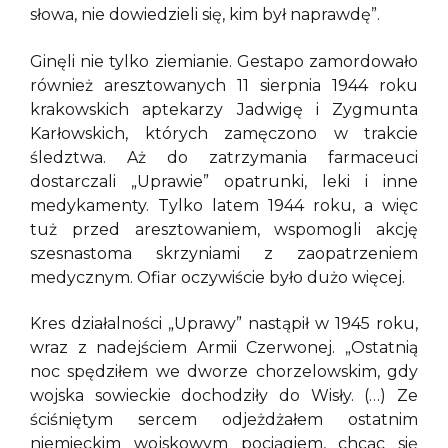
słowa, nie dowiedzieli się, kim był naprawdę”.
Ginęli nie tylko ziemianie. Gestapo zamordowało
również aresztowanych 11 sierpnia 1944 roku
krakowskich aptekarzy Jadwigę i Zygmunta
Karłowskich, których zamęczono w trakcie
śledztwa. Aż do zatrzymania farmaceuci
dostarczali „Uprawie” opatrunki, leki i inne
medykamenty. Tylko latem 1944 roku, a więc
tuż przed aresztowaniem, wspomogli akcję
szesnastoma skrzyniami z zaopatrzeniem
medycznym. Ofiar oczywiście było dużo więcej.
Kres działalności „Uprawy” nastąpił w 1945 roku,
wraz z nadejściem Armii Czerwonej. „Ostatnią
noc spędziłem we dworze chorzelowskim, gdy
wojska sowieckie dochodziły do Wisły. (…) Ze
ściśniętym sercem odjeżdżałem ostatnim
niemieckim wojskowym pociągiem, chcąc się