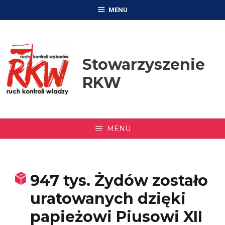
Przejdź
MENU
do
treści
Stowarzyszenie
RKW
MENU
947 tys. Żydów zostało
uratowanych dzięki
papieżowi Piusowi XII