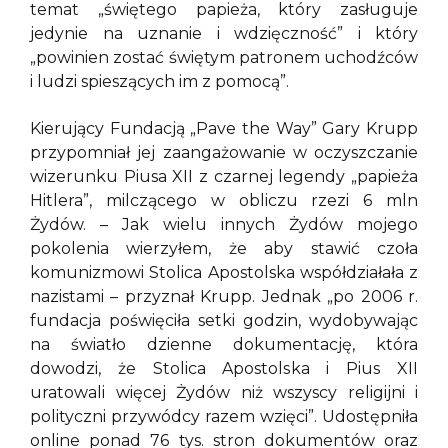
temat „świętego papieża, który zasługuje
jedynie na uznanie i wdzięczność” i który
„powinien zostać świętym patronem uchodźców
i ludzi spieszących im z pomocą”.
Kierujący Fundacją „Pave the Way” Gary Krupp
przypomniał jej zaangażowanie w oczyszczanie
wizerunku Piusa XII z czarnej legendy „papieża
Hitlera”, milczącego w obliczu rzezi 6 mln
Żydów. – Jak wielu innych Żydów mojego
pokolenia wierzyłem, że aby stawić czoła
komunizmowi Stolica Apostolska współdziałała z
nazistami – przyznał Krupp. Jednak „po 2006 r.
fundacja poświęciła setki godzin, wydobywając
na światło dzienne dokumentację, która
dowodzi, że Stolica Apostolska i Pius XII
uratowali więcej Żydów niż wszyscy religijni i
polityczni przywódcy razem wzięci”. Udostępniła
online ponad 76 tys. stron dokumentów oraz