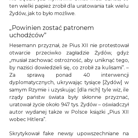
ten wielki papież zrobił dla uratowania tak wielu
Żydów, jak to było możliwe.
„Powinien zostać patronem
uchodźców”
Hesemann przyznał, że Pius XII nie protestował
otwarcie przeciwko zagładzie Żydów, gdyż
„musiał zachować ostrożność, aby uniknąć tego,
by naziści dowiedzieli się, co zrobił za kulisami”. –
Za sprawą ponad 40 interwencji
dyplomatycznych, ukrywając tysiące [Żydów] w
samym Rzymie i uzyskując [dla nich] tyle wiz, ile
rządy państw świata były skłonne przyznać,
uratował życie około 947 tys. Żydów – oświadczył
autor wydanej także w Polsce książki „Pius XII
wobec Hitlera”.
Skrytykował fake newsy upowszechniane na