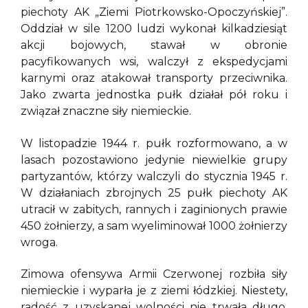
piechoty AK „Ziemi Piotrkowsko-Opoczyńskiej”.
Oddział w sile 1200 ludzi wykonał kilkadziesiąt
akcji bojowych, stawał w obronie
pacyfikowanych wsi, walczył z ekspedycjami
karnymi oraz atakował transporty przeciwnika.
Jako zwarta jednostka pułk działał pół roku i
związał znaczne siły niemieckie.
W listopadzie 1944 r. pułk rozformowano, a w
lasach pozostawiono jedynie niewielkie grupy
partyzantów, którzy walczyli do stycznia 1945 r.
W działaniach zbrojnych 25 pułk piechoty AK
utracił w zabitych, rannych i zaginionych prawie
450 żołnierzy, a sam wyeliminował 1000 żołnierzy
wroga.
Zimowa ofensywa Armii Czerwonej rozbiła siły
niemieckie i wyparła je z ziemi łódzkiej. Niestety,
radość z uzyskanej wolności nie trwała długo.