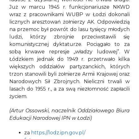
Już w marcu 1945 r. funkcjonariusze NKWD
wraz z pracownikami WUBP w Łodzi dokonali
licznych aresztowań żołnierzy AK. Odpowiedzią
na przemoc był powrót do lasu tysięcy młodych
ludzi, którzy zbrojnie przeciwstawili się
komunistycznej dyktaturze. Pociągało to za
sobą krwawe represje „władzy ludowej”. W
Łódzkiem jednak do 1949 r. przetrwało kilka
większych oddziałów partyzanckich, których
trzon stanowili byli żołnierze Armii Krajowej oraz
Narodowych Sił Zbrojnych. Nieliczni trwali w
lasach do 1955 r., a za swą niezłomność zapłacili
życiem.
(Artur Ossowski, naczelnik Oddziałowego Biura
Edukacji Narodowej IPN w Łodzi)
za
https://lodz.ipn.gov.pl/