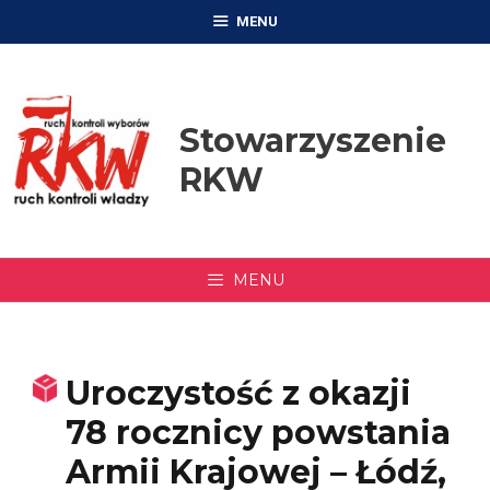
Przejdź
MENU
do
treści
Stowarzyszenie
RKW
MENU
Uroczystość z okazji
78 rocznicy powstania
Armii Krajowej – Łódź,