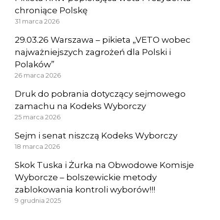
chroniące Polskę
31 marca 2026
29.03.26 Warszawa – pikieta „VETO wobec
najważniejszych zagrożeń dla Polski i
Polaków”
26 marca 2026
Druk do pobrania dotyczący sejmowego
zamachu na Kodeks Wyborczy
25 marca 2026
Sejm i senat niszczą Kodeks Wyborczy
18 marca 2026
Skok Tuska i Żurka na Obwodowe Komisje
Wyborcze – bolszewickie metody
zablokowania kontroli wyborów!!!
9 grudnia 2025