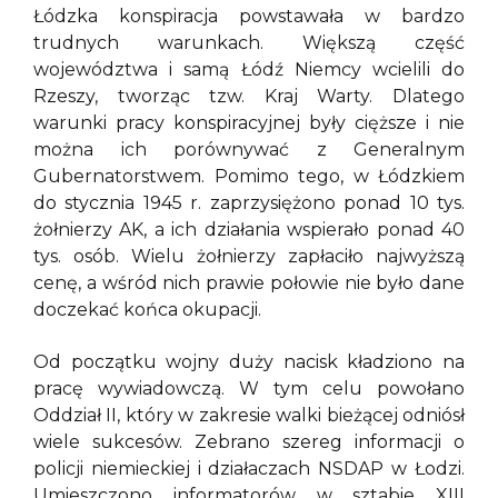
Łódzka konspiracja powstawała w bardzo
trudnych warunkach. Większą część
województwa i samą Łódź Niemcy wcielili do
Rzeszy, tworząc tzw. Kraj Warty. Dlatego
warunki pracy konspiracyjnej były cięższe i nie
można ich porównywać z Generalnym
Gubernatorstwem. Pomimo tego, w Łódzkiem
do stycznia 1945 r. zaprzysiężono ponad 10 tys.
żołnierzy AK, a ich działania wspierało ponad 40
tys. osób. Wielu żołnierzy zapłaciło najwyższą
cenę, a wśród nich prawie połowie nie było dane
doczekać końca okupacji.
Od początku wojny duży nacisk kładziono na
pracę wywiadowczą. W tym celu powołano
Oddział II, który w zakresie walki bieżącej odniósł
wiele sukcesów. Zebrano szereg informacji o
policji niemieckiej i działaczach NSDAP w Łodzi.
Umieszczono informatorów w sztabie XIII