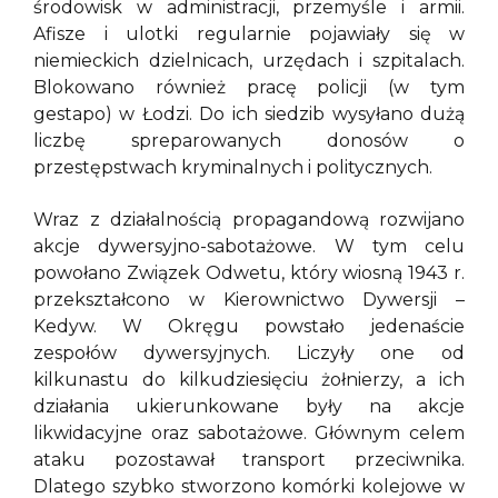
środowisk w administracji, przemyśle i armii.
Afisze i ulotki regularnie pojawiały się w
niemieckich dzielnicach, urzędach i szpitalach.
Blokowano również pracę policji (w tym
gestapo) w Łodzi. Do ich siedzib wysyłano dużą
liczbę spreparowanych donosów o
przestępstwach kryminalnych i politycznych.
Wraz z działalnością propagandową rozwijano
akcje dywersyjno-sabotażowe. W tym celu
powołano Związek Odwetu, który wiosną 1943 r.
przekształcono w Kierownictwo Dywersji –
Kedyw. W Okręgu powstało jedenaście
zespołów dywersyjnych. Liczyły one od
kilkunastu do kilkudziesięciu żołnierzy, a ich
działania ukierunkowane były na akcje
likwidacyjne oraz sabotażowe. Głównym celem
ataku pozostawał transport przeciwnika.
Dlatego szybko stworzono komórki kolejowe w