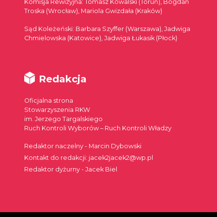
Komisja Rewizyjna: Tomasz Kowalski (Toruń), Bogdan
Troska (Wrocław), Mariola Gwizdała (Kraków)
Sąd Koleżeński: Barbara Szyffer (Warszawa), Jadwiga
Chmielowska (Katowice), Jadwiga Łukasik (Płock)
Redakcja
Oficjalna strona
Stowarzyszenia RKW
im. Jerzego Targalskiego
Ruch Kontroli Wyborów – Ruch Kontroli Władzy
Redaktor naczelny - Marcin Dybowski
Kontakt do redakcji: jacek2jacek2@wp.pl
Redaktor dyżurny - Jacek Biel