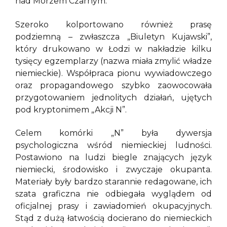
nad Morzem Czarnym.
Szeroko kolportowano również prasę
podziemną – zwłaszcza „Biuletyn Kujawski”,
który drukowano w Łodzi w nakładzie kilku
tysięcy egzemplarzy (nazwa miała zmylić władze
niemieckie). Współpraca pionu wywiadowczego
oraz propagandowego szybko zaowocowała
przygotowaniem jednolitych działań, ujętych
pod kryptonimem „Akcji N”.
Celem komórki „N” była dywersja
psychologiczna wśród niemieckiej ludności.
Postawiono na ludzi biegle znających język
niemiecki, środowisko i zwyczaje okupanta.
Materiały były bardzo starannie redagowane, ich
szata graficzna nie odbiegała wyglądem od
oficjalnej prasy i zawiadomień okupacyjnych.
Stąd z dużą łatwością docierano do niemieckich