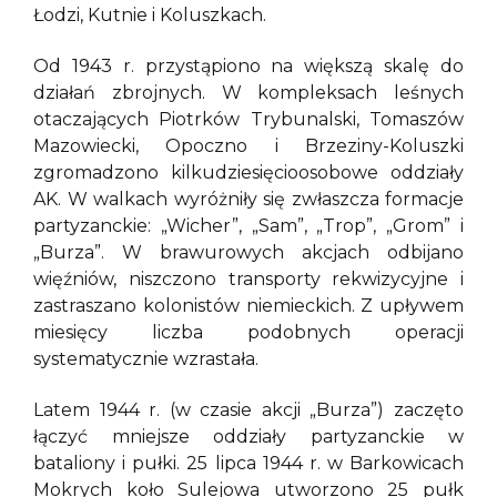
Łodzi, Kutnie i Koluszkach.
Od 1943 r. przystąpiono na większą skalę do
działań zbrojnych. W kompleksach leśnych
otaczających Piotrków Trybunalski, Tomaszów
Mazowiecki, Opoczno i Brzeziny-Koluszki
zgromadzono kilkudziesięcioosobowe oddziały
AK. W walkach wyróżniły się zwłaszcza formacje
partyzanckie: „Wicher”, „Sam”, „Trop”, „Grom” i
„Burza”. W brawurowych akcjach odbijano
więźniów, niszczono transporty rekwizycyjne i
zastraszano kolonistów niemieckich. Z upływem
miesięcy liczba podobnych operacji
systematycznie wzrastała.
Latem 1944 r. (w czasie akcji „Burza”) zaczęto
łączyć mniejsze oddziały partyzanckie w
bataliony i pułki. 25 lipca 1944 r. w Barkowicach
Mokrych koło Sulejowa utworzono 25 pułk