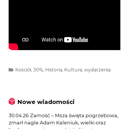
Kategorie
Kościół
,
30%
,
Historia
,
Kultura
,
wydarzenia
Nowe wiadomości
30.04.26 Zamość – Msza święta pogrzebowa,
zmarł nagle Adam Kaleniuk, wielki oraz