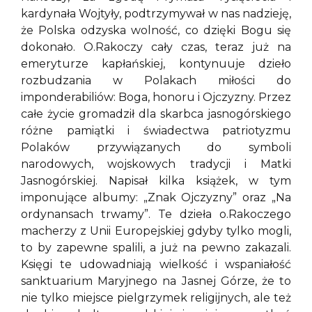
kardynała Wojtyły, podtrzymywał w nas nadzieję,
że Polska odzyska wolność, co dzięki Bogu się
dokonało. O.Rakoczy cały czas, teraz już na
emeryturze kapłańskiej, kontynuuje dzieło
rozbudzania w Polakach miłości do
imponderabiliów: Boga, honoru i Ojczyzny. Przez
całe życie gromadził dla skarbca jasnogórskiego
różne pamiątki i świadectwa patriotyzmu
Polaków przywiązanych do symboli
narodowych, wojskowych tradycji i Matki
Jasnogórskiej. Napisał kilka książek, w tym
imponujące albumy: „Znak Ojczyzny” oraz „Na
ordynansach trwamy”. Te dzieła o.Rakoczego
macherzy z Unii Europejskiej gdyby tylko mogli,
to by zapewne spalili, a już na pewno zakazali.
Księgi te udowadniają wielkość i wspaniałość
sanktuarium Maryjnego na Jasnej Górze, że to
nie tylko miejsce pielgrzymek religijnych, ale też