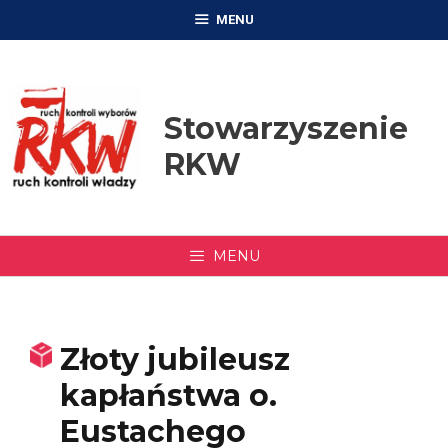
Przejdź
MENU
do
treści
Stowarzyszenie
RKW
MENU
Złoty jubileusz
kapłaństwa o.
Eustachego