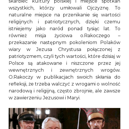
skarbiec kultury polskiej i miejsce spotkań
wszystkich, którzy umiłowali Ojczyznę. To
naturalne miejsce na przenikanie się wartości
religijnych i patriotycznych, dzięki czemu
istniejemy jako naród ponad tysiąc lat. To
również misja życiowa o.Rakoczego –
przekazanie następnym pokoleniom Polaków
wiary w Jezusa Chrystusa połączonej z
patriotyzmem, czyli tych wartości, które dzisiaj w
Polsce są atakowane i niszczone przez jej
wewnętrznych i zewnętrznych wrogów.
O.Rakoczy w publikacjach swoich skłania do
refleksji, że trzeba walczyć z wrogami o wolność
narodową i religijną, często zbrojnie, ale zawsze
w zawierzeniu Jezusowi i Maryi.