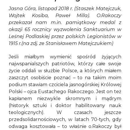
Jasna Góra, listopad 2018 r. (Staszek Matejczuk,
Wojtek Kosiba, Paweł Milla). O.Rakoczy
przekazał nam m.in. pamiątkowy medal z
okazji 65 rocznicy wyzwolenia Sanktuarium w
Leśnej Podlaskiej przez polskich Legionistów w
1915 r.(na zdj. ze Stanisławem Matejczukiem)
Jeśli miałbym wymienić spośród żyjących
najwspanialszych patriotów, którzy całe swoje
życie oddali w służbie Polsce, a których miałem
zaszczyt osobiście poznać – to na takim moim
podium stawiam czciciela jasnogórskiej Królowej
Polski – ojca Eustachego Rakoczego. Jest on też
kapłanem niezwykle skromnym i mądrym
(historyk sztuki i doktor habilitowany nauk
teologicznych). W czasach jeszcze
przedsolidarnościowych, w latach 70-tych, gdy
odwaga kosztowała – to właśnie o.Rakoczy był