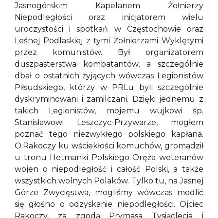
Jasnogórskim Kapelanem Żołnierzy
Niepodległości oraz inicjatorem wielu
uroczystości i spotkań w Częstochowie oraz
Leśnej Podlaskiej z tymi Żołnierzami Wyklętymi
przez komunistów. Był organizatorem
duszpasterstwa kombatantów, a szczególnie
dbał o ostatnich żyjących wówczas Legionistów
Piłsudskiego, którzy w PRLu byli szczególnie
dyskryminowani i zamilczani. Dzięki jednemu z
takich Legionistów, mojemu wujkowi śp.
Stanisławowi Leszczyc-Przywarze, mogłem
poznać tego niezwykłego polskiego kapłana.
O.Rakoczy ku wściekłości komuchów, gromadził
u tronu Hetmanki Polskiego Oręża weteranów
wojen o niepodległość i całość Polski, a także
wszystkich wolnych Polaków. Tylko tu, na Jasnej
Górze Zwycięstwa, mogliśmy wówczas modlić
się głośno o odzyskanie niepodległości. Ojciec
Rakoczy, za zgodą Prymasa Tysiąclecia i