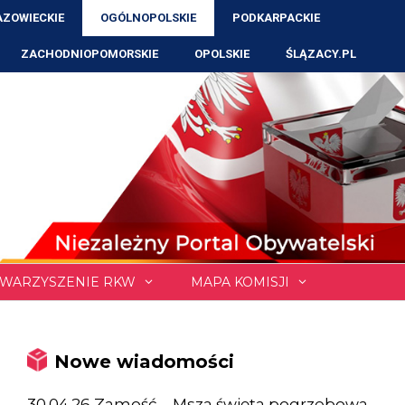
ZOWIECKIE
OGÓLNOPOLSKIE
PODKARPACKIE
ZACHODNIOPOMORSKIE
OPOLSKIE
ŚLĄZACY.PL
WARZYSZENIE RKW
MAPA KOMISJI
Nowe wiadomości
30.04.26 Zamość – Msza święta pogrzebowa,