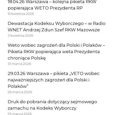
18.04.26 Warszawa – kolejna pikieta RKW
popierająca WETO Prezydenta RP
15 kwietnia 2026
Dewastacja Kodeksu Wyborczego – w Radio
WNET Andrzej Zdun Szef RKW Mazowsze
3 kwietnia 2026
Weto wobec zagrożeń dla Polski i Polaków –
Pikieta RKW popierająca weta Prezydenta
chroniące Polskę
31 marca 2026
29.03.26 Warszawa – pikieta „VETO wobec
najważniejszych zagrożeń dla Polski i
Polaków”
26 marca 2026
Druk do pobrania dotyczący sejmowego
zamachu na Kodeks Wyborczy
25 marca 2026