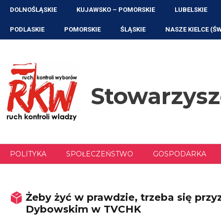
Przejdź
DOLNOŚLĄSKIE
KUJAWSKO – POMORSKIE
LUBELSKIE
do
treści
PODLASKIE
POMORSKIE
ŚLĄSKIE
NASZE KIELCE (Ś
Stowarzys
POLITYKA
SPOŁECZEŃSTWO
GOSPODARKA
Żeby żyć w prawdzie, trzeba się pr
Dybowskim w TVCHK