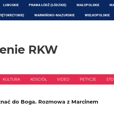
LUBUSKIE
PRAWA ŁÓDŹ (ŁÓDZKIE)
MAŁOPOLSKIE
MA
WIĘTOKRZYSKIE)
WARMIŃSKO-MAZURSKIE
WIELKOPOLSKIE
zenie RKW
KULTURA
KOŚCIÓŁ
VIDEO
PETYCJE
STO
zyznać do Boga. Rozmowa z Marcinem