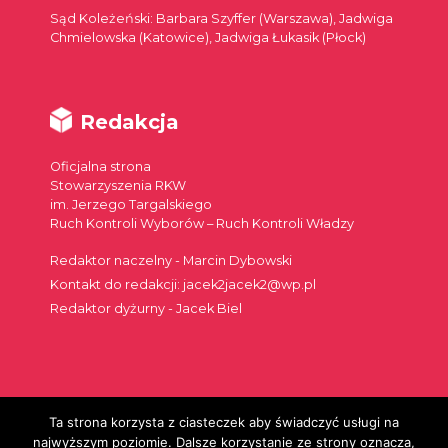
Sąd Koleżeński: Barbara Szyffer (Warszawa), Jadwiga
Chmielowska (Katowice), Jadwiga Łukasik (Płock)
Redakcja
Oficjalna strona
Stowarzyszenia RKW
im. Jerzego Targalskiego
Ruch Kontroli Wyborów – Ruch Kontroli Władzy
Redaktor naczelny - Marcin Dybowski
Kontakt do redakcji: jacek2jacek2@wp.pl
Redaktor dyżurny - Jacek Biel
Ta strona korzysta z ciasteczek aby świadczyć usługi na
Szukaj:
najwyższym poziomie. Dalsze korzystanie ze strony oznacza,