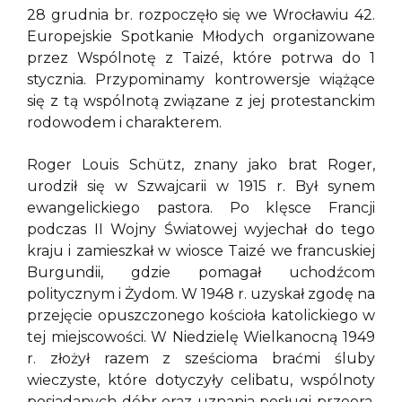
28 grudnia br. rozpoczęło się we Wrocławiu 42.
Europejskie Spotkanie Młodych organizowane
przez Wspólnotę z Taizé, które potrwa do 1
stycznia. Przypominamy kontrowersje wiążące
się z tą wspólnotą związane z jej protestanckim
rodowodem i charakterem.
Roger Louis Schütz, znany jako brat Roger,
urodził się w Szwajcarii w 1915 r. Był synem
ewangelickiego pastora. Po klęsce Francji
podczas II Wojny Światowej wyjechał do tego
kraju i zamieszkał w wiosce Taizé we francuskiej
Burgundii, gdzie pomagał uchodźcom
politycznym i Żydom. W 1948 r. uzyskał zgodę na
przejęcie opuszczonego kościoła katolickiego w
tej miejscowości. W Niedzielę Wielkanocną 1949
r. złożył razem z sześcioma braćmi śluby
wieczyste, które dotyczyły celibatu, wspólnoty
posiadanych dóbr oraz uznania posługi przeora.