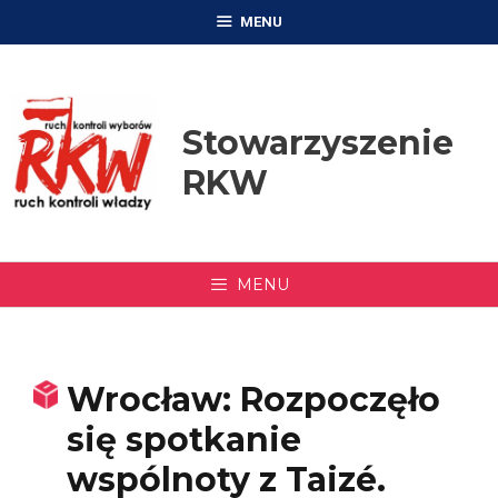
Przejdź
MENU
do
treści
Stowarzyszenie
RKW
MENU
Wrocław: Rozpoczęło
się spotkanie
wspólnoty z Taizé.