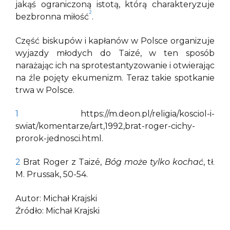
jakąś ograniczoną istotą, którą charakteryzuje
2
bezbronna miłość
.
Część biskupów i kapłanów w Polsce organizuje
wyjazdy młodych do Taizé, w ten sposób
narażając ich na sprotestantyzowanie i otwierając
na źle pojęty ekumenizm. Teraz takie spotkanie
trwa w Polsce.
1
https://m.deon.pl/religia/kosciol-i-
swiat/komentarze/art,1992,brat-roger-cichy-
prorok-jednosci.html.
2
Brat Roger z Taizé,
Bóg może tylko kochać
, tł.
M. Prussak, 50-54.
Autor: Michał Krajski
Źródło: Michał Krajski