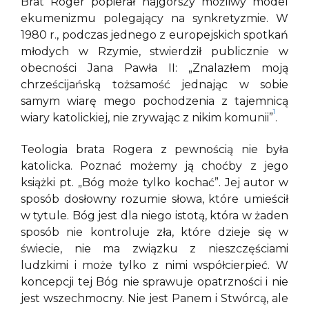
Brat Roger popierał najgorszy możliwy model
ekumenizmu polegający na synkretyzmie. W
1980 r., podczas jednego z europejskich spotkań
młodych w Rzymie, stwierdził publicznie w
obecności Jana Pawła II: „Znalazłem moją
chrześcijańską tożsamość jednając w sobie
samym wiarę mego pochodzenia z tajemnicą
1
wiary katolickiej, nie zrywając z nikim komunii”
.
Teologia brata Rogera z pewnością nie była
katolicka. Poznać możemy ją choćby z jego
książki pt. „Bóg może tylko kochać”. Jej autor w
sposób dosłowny rozumie słowa, które umieścił
w tytule. Bóg jest dla niego istotą, która w żaden
sposób nie kontroluje zła, które dzieje się w
świecie, nie ma związku z nieszczęściami
ludzkimi i może tylko z nimi współcierpieć. W
koncepcji tej Bóg nie sprawuje opatrzności i nie
jest wszechmocny. Nie jest Panem i Stwórcą, ale