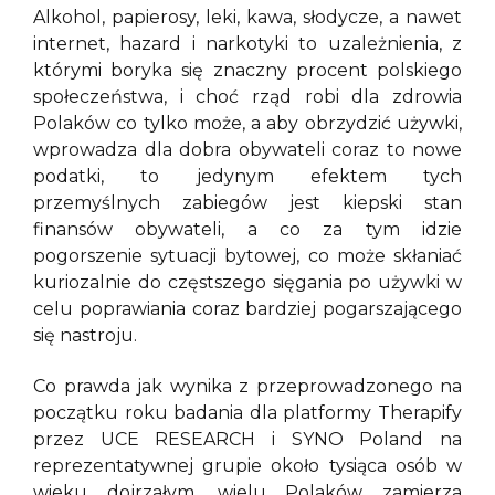
Alkohol, papierosy, leki, kawa, słodycze, a nawet
internet, hazard i narkotyki to uzależnienia, z
którymi boryka się znaczny procent polskiego
społeczeństwa, i choć rząd robi dla zdrowia
Polaków co tylko może, a aby obrzydzić używki,
wprowadza dla dobra obywateli coraz to nowe
podatki, to jedynym efektem tych
przemyślnych zabiegów jest kiepski stan
finansów obywateli, a co za tym idzie
pogorszenie sytuacji bytowej, co może skłaniać
kuriozalnie do częstszego sięgania po używki w
celu poprawiania coraz bardziej pogarszającego
się nastroju.
Co prawda jak wynika z przeprowadzonego na
początku roku badania dla platformy Therapify
przez UCE RESEARCH i SYNO Poland na
reprezentatywnej grupie około tysiąca osób w
wieku dojrzałym, wielu Polaków zamierza