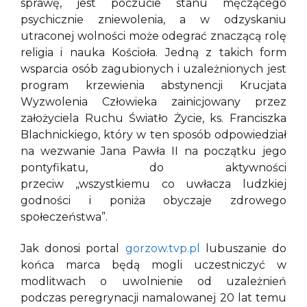
sprawę, jest poczucie stanu męczącego
psychicznie zniewolenia, a w odzyskaniu
utraconej wolności może odegrać znaczącą rolę
religia i nauka Kościoła. Jedną z takich form
wsparcia osób zagubionych i uzależnionych jest
program krzewienia abstynencji Krucjata
Wyzwolenia Człowieka zainicjowany przez
założyciela Ruchu Światło Życie, ks. Franciszka
Blachnickiego, który w ten sposób odpowiedział
na wezwanie Jana Pawła II na początku jego
pontyfikatu, do aktywności
przeciw „wszystkiemu co uwłacza ludzkiej
godności i poniża obyczaje zdrowego
społeczeństwa”.
Jak donosi portal
gorzow.tvp.pl
lubuszanie do
końca marca będą mogli uczestniczyć w
modlitwach o uwolnienie od uzależnień
podczas peregrynacji namalowanej 20 lat temu