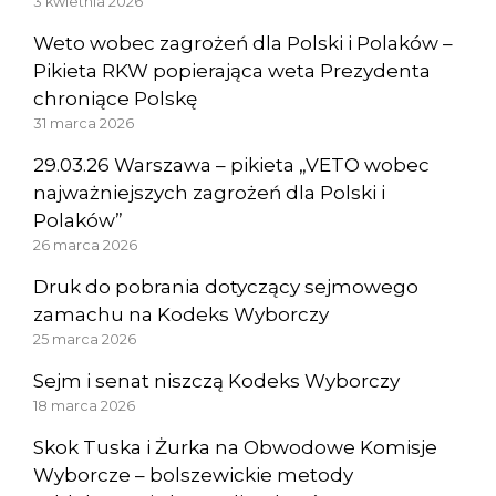
3 kwietnia 2026
Weto wobec zagrożeń dla Polski i Polaków –
Pikieta RKW popierająca weta Prezydenta
chroniące Polskę
31 marca 2026
29.03.26 Warszawa – pikieta „VETO wobec
najważniejszych zagrożeń dla Polski i
Polaków”
26 marca 2026
Druk do pobrania dotyczący sejmowego
zamachu na Kodeks Wyborczy
25 marca 2026
Sejm i senat niszczą Kodeks Wyborczy
18 marca 2026
Skok Tuska i Żurka na Obwodowe Komisje
Wyborcze – bolszewickie metody