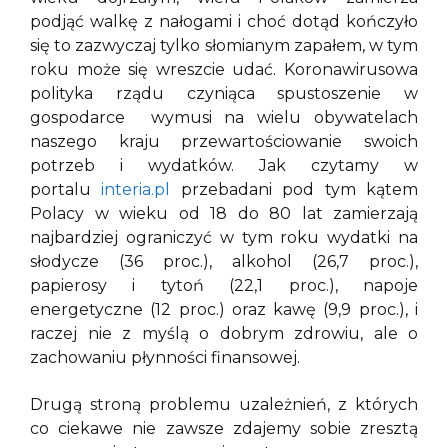
podjąć walkę z nałogami i choć dotąd kończyło
się to zazwyczaj tylko słomianym zapałem, w tym
roku może się wreszcie udać. Koronawirusowa
polityka rządu czyniąca spustoszenie w
gospodarce wymusi na wielu obywatelach
naszego kraju przewartościowanie swoich
potrzeb i wydatków. Jak czytamy w
portalu
interia.pl
przebadani pod tym kątem
Polacy w wieku od 18 do 80 lat zamierzają
najbardziej ograniczyć w tym roku wydatki na
słodycze (36 proc.), alkohol (26,7 proc.),
papierosy i tytoń (22,1 proc.), napoje
energetyczne (12 proc.) oraz kawę (9,9 proc.), i
raczej nie z myślą o dobrym zdrowiu, ale o
zachowaniu płynności finansowej.
Drugą stroną problemu uzależnień, z których
co ciekawe nie zawsze zdajemy sobie zresztą