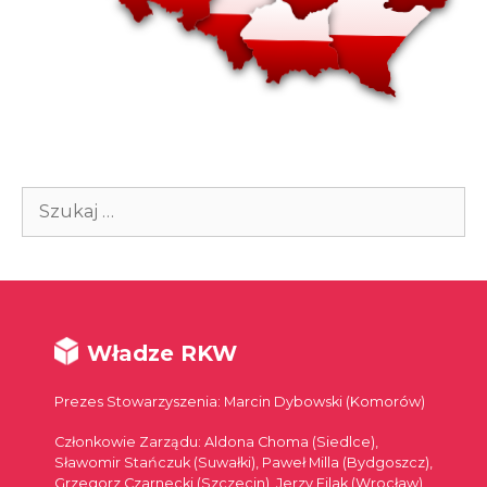
Szukaj:
Władze RKW
Prezes Stowarzyszenia: Marcin Dybowski (Komorów)
Członkowie Zarządu: Aldona Choma (Siedlce),
Sławomir Stańczuk (Suwałki), Paweł Milla (Bydgoszcz),
Grzegorz Czarnecki (Szczecin), Jerzy Filak (Wrocław),