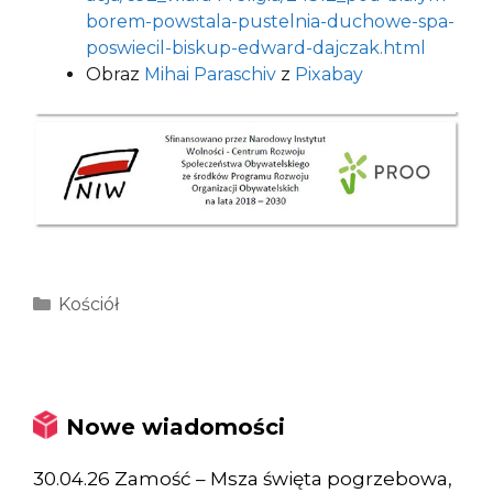
borem-powstala-pustelnia-duchowe-spa-
poswiecil-biskup-edward-dajczak.html
Obraz
Mihai Paraschiv
z
Pixabay
Kategorie
Kościół
Nowe wiadomości
30.04.26 Zamość – Msza święta pogrzebowa,