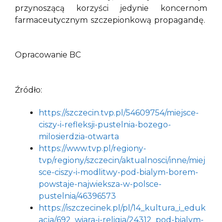
przynoszącą korzyści jedynie koncernom
farmaceutycznym szczepionkową propagandę.
Opracowanie BC
Źródło:
https://szczecin.tvp.pl/54609754/miejsce-
ciszy-i-refleksji-pustelnia-bozego-
milosierdzia-otwarta
https://www.tvp.pl/regiony-
tvp/regiony/szczecin/aktualnosci/inne/miej
sce-ciszy-i-modlitwy-pod-bialym-borem-
powstaje-najwieksza-w-polsce-
pustelnia/46396573
https://iszczecinek.pl/pl/14_kultura_i_eduk
acja/692_wiara-i-religia/24312_pod-bialym-