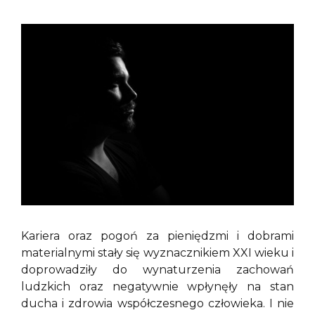
Kariera oraz pogoń za pieniędzmi i dobrami
materialnymi stały się wyznacznikiem XXI wieku i
doprowadziły do wynaturzenia zachowań
ludzkich oraz negatywnie wpłynęły na stan
ducha i zdrowia współczesnego człowieka. I nie