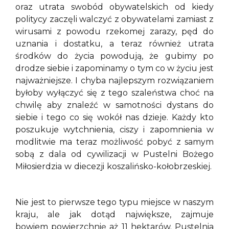
oraz utrata swobód obywatelskich od kiedy
politycy zaczęli walczyć z obywatelami zamiast z
wirusami z powodu rzekomej zarazy, pęd do
uznania i dostatku, a teraz również utrata
środków do życia powodują, że gubimy po
drodze siebie i zapominamy o tym co w życiu jest
najważniejsze. I chyba najlepszym rozwiązaniem
byłoby wyłączyć się z tego szaleństwa choć na
chwilę aby znaleźć w samotności dystans do
siebie i tego co się wokół nas dzieje. Każdy kto
poszukuje wytchnienia, ciszy i zapomnienia w
modlitwie ma teraz możliwość pobyć z samym
sobą z dala od cywilizacji w Pustelni Bożego
Miłosierdzia w diecezji koszalińsko-kołobrzeskiej.
Nie jest to pierwsze tego typu miejsce w naszym
kraju, ale jak dotąd największe, zajmuje
bowiem powierzchnię aż 11 hektarów. Pustelnia