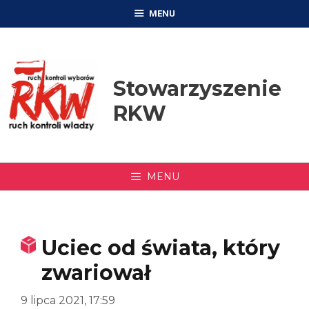
Przejdź
MENU
do
treści
Stowarzyszenie
RKW
MENU
Uciec od świata, który
zwariował
9 lipca 2021, 17:59