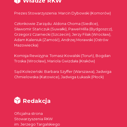
Władze RKW
Prezes Stowarzyszenia: Marcin Dybowski (Komorów)
Członkowie Zarządu: Aldona Choma (Siedlce),
Sławomir Stańczuk (Suwałki), Paweł Milla (Bydgoszcz),
Grzegorz Czarnecki (Szczecin), Jerzy Filak (Wrocław),
Adam Kaleniuk (Zamość), Andrzej Morawski (Ostrów
Mazowiecka)
Komisja Rewizyjna: Tomasz Kowalski (Toruń), Bogdan
Troska (Wrocław), Mariola Gwizdała (Kraków)
Sąd Koleżeński: Barbara Szyffer (Warszawa), Jadwiga
Chmielowska (Katowice), Jadwiga Łukasik (Płock)
Redakcja
Oficjalna strona
Stowarzyszenia RKW
im. Jerzego Targalskiego