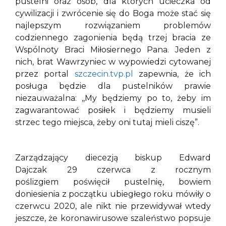
pustelni oraz osób, dla których ucieczka od
cywilizacji i zwrócenie się do Boga może stać się
najlepszym rozwiązaniem problemów
codziennego zagonienia będą trzej bracia ze
Wspólnoty Braci Miłosiernego Pana. Jeden z
nich, brat Wawrzyniec w wypowiedzi cytowanej
przez portal
szczecin.tvp.pl
zapewnia, że ich
posługa będzie dla pustelników prawie
niezauważalna: ,,My będziemy po to, żeby im
zagwarantować posiłek i będziemy musieli
strzec tego miejsca, żeby oni tutaj mieli ciszę”.
Zarządzający diecezją biskup Edward
Dajczak 29 czerwca z rocznym
poślizgiem poświęcił pustelnię, bowiem
doniesienia z początku ubiegłego roku mówiły o
czerwcu 2020, ale nikt nie przewidywał wtedy
jeszcze, że koronawirusowe szaleństwo popsuje