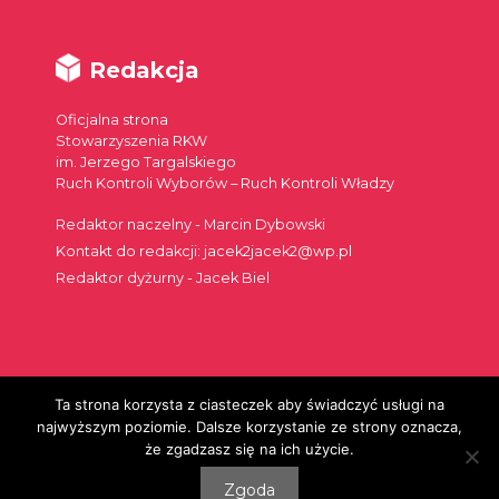
Redakcja
Oficjalna strona
Stowarzyszenia RKW
im. Jerzego Targalskiego
Ruch Kontroli Wyborów – Ruch Kontroli Władzy
Redaktor naczelny - Marcin Dybowski
Kontakt do redakcji: jacek2jacek2@wp.pl
Redaktor dyżurny - Jacek Biel
Ta strona korzysta z ciasteczek aby świadczyć usługi na
Szukaj:
najwyższym poziomie. Dalsze korzystanie ze strony oznacza,
że zgadzasz się na ich użycie.
Zgoda