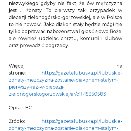
niezwykłego gdyby nie fakt, że ów mężczyzna
jest … żonaty. To pierwszy taki przypadek w
diecezji zielonogórsko-gorzowskiej, ale w Polsce
to nie nowość. Jako diakon stały będzie mógł nie
tylko odprawiać nabożeństwa i głosić słowo Boże,
ale również udzielać chrztu, komunii i ślubów
oraz prowadzić pogrzeby.
Więcej na
stronie:
https://gazetalubuska.pl/lubuskie-
zonaty-mezczyzna-zostanie-diakonem-stalym-
pierwszy-raz-w-diecezji-
zielonogorskogorzowskiej/ar/c11-15350583
Oprac. BC
Źródło:
https://gazetalubuska.pl/lubuskie-
zonaty-mezczyzna-zostanie-diakonem-stalym-