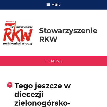
Przejdź
MENU
do
treści
Stowarzyszenie
RKW
MENU
Tego jeszcze w
diecezji
zielonogórsko-