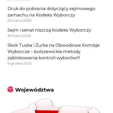
Druk do pobrania dotyczący sejmowego
zamachu na Kodeks Wyborczy
25 marca 2026
Sejm i senat niszczą Kodeks Wyborczy
18 marca 2026
Skok Tuska i Żurka na Obwodowe Komisje
Wyborcze – bolszewickie metody
zablokowania kontroli wyborów!!!
9 grudnia 2025
Województwa