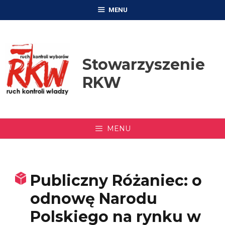
Przejdź
MENU
do
treści
Stowarzyszenie
RKW
MENU
Publiczny Różaniec: o
odnowę Narodu
Polskiego na rynku w