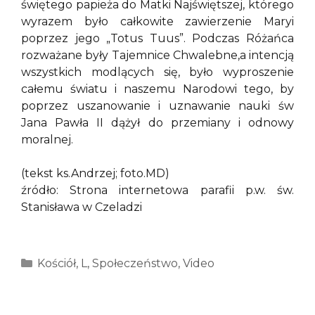
świętego papieża do Matki Najświętszej, którego
wyrazem było całkowite zawierzenie Maryi
poprzez jego „Totus Tuus”. Podczas Różańca
rozważane były Tajemnice Chwalebne,a intencją
wszystkich modlących się, było wyproszenie
całemu światu i naszemu Narodowi tego, by
poprzez uszanowanie i uznawanie nauki św
Jana Pawła II dążył do przemiany i odnowy
moralnej.
(tekst ks.Andrzej; foto.MD)
źródło: Strona internetowa parafii p.w. św.
Stanisława w Czeladzi
Kategorie
Kościół
,
L
,
Społeczeństwo
,
Video