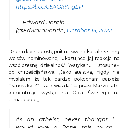
https://t.co/e5AQkYFgEP
— Edward Pentin
(@EdwardPentin)
October 15, 2022
Dziennikarz udostępnił na swoim kanale szereg
wpisów nominowanej, ukazujące jej reakcje na
współczesną działalność Watykanu i stosunek
do chrześcijaństwa. „Jako ateistka, nigdy nie
myślałam, że tak bardzo pokocham papieża
Franciszka. Co za gwiazda!” – pisała Mazzucato,
komentując wystąpienia Ojca Świętego na
temat ekologii.
As an atheist, never thought i
would love a Pope this much.