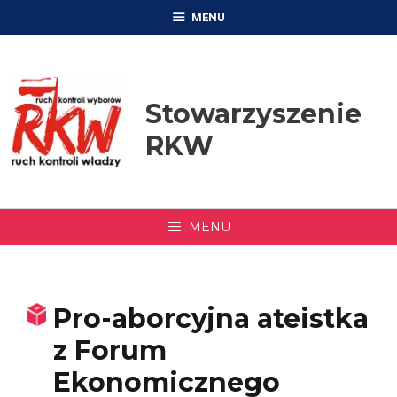
Przejdź
MENU
do
treści
Stowarzyszenie
RKW
MENU
Pro-aborcyjna ateistka
z Forum
Ekonomicznego