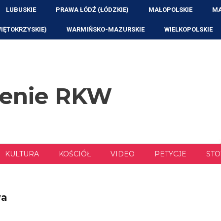
LUBUSKIE
PRAWA ŁÓDŹ (ŁÓDZKIE)
MAŁOPOLSKIE
MA
WIĘTOKRZYSKIE)
WARMIŃSKO-MAZURSKIE
WIELKOPOLSKIE
zenie RKW
KULTURA
KOŚCIÓŁ
VIDEO
PETYCJE
STO
wa