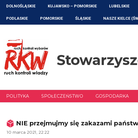
Przejdź
DOLNOŚLĄSKIE
KUJAWSKO – POMORSKIE
LUBELSKIE
do
treści
PODLASKIE
POMORSKIE
ŚLĄSKIE
NASZE KIELCE (Ś
Stowarzys
POLITYKA
SPOŁECZEŃSTWO
GOSPODARKA
NIE przejmujmy się zakazami państ
10 marca 2021, 22:22