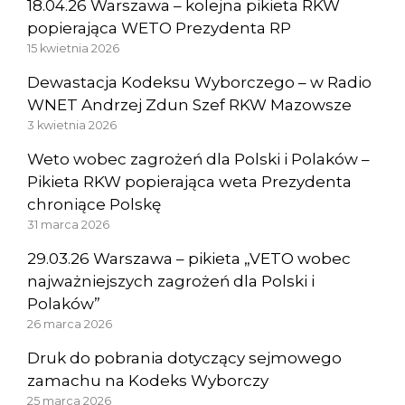
18.04.26 Warszawa – kolejna pikieta RKW
popierająca WETO Prezydenta RP
15 kwietnia 2026
Dewastacja Kodeksu Wyborczego – w Radio
WNET Andrzej Zdun Szef RKW Mazowsze
3 kwietnia 2026
Weto wobec zagrożeń dla Polski i Polaków –
Pikieta RKW popierająca weta Prezydenta
chroniące Polskę
31 marca 2026
29.03.26 Warszawa – pikieta „VETO wobec
najważniejszych zagrożeń dla Polski i
Polaków”
26 marca 2026
Druk do pobrania dotyczący sejmowego
zamachu na Kodeks Wyborczy
25 marca 2026