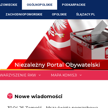
ZOWIECKIE
OGÓLNOPOLSKIE
PODKARPACKIE
ZACHODNIOPOMORSKIE
OPOLSKIE
ŚLĄZACY.PL
WARZYSZENIE RKW
MAPA KOMISJI
Nowe wiadomości
30.04.26 Zamość – Msza święta pogrzebowa,