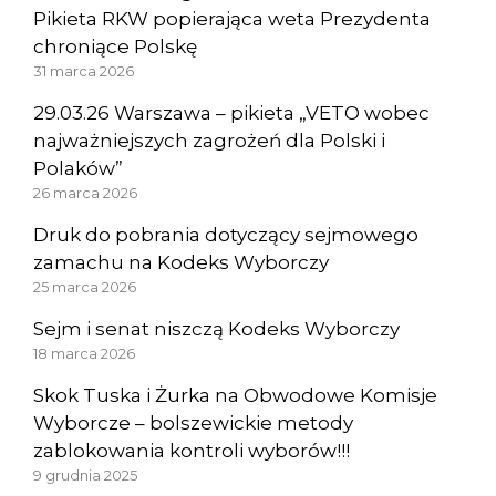
Pikieta RKW popierająca weta Prezydenta
chroniące Polskę
31 marca 2026
29.03.26 Warszawa – pikieta „VETO wobec
najważniejszych zagrożeń dla Polski i
Polaków”
26 marca 2026
Druk do pobrania dotyczący sejmowego
zamachu na Kodeks Wyborczy
25 marca 2026
Sejm i senat niszczą Kodeks Wyborczy
18 marca 2026
Skok Tuska i Żurka na Obwodowe Komisje
Wyborcze – bolszewickie metody
zablokowania kontroli wyborów!!!
9 grudnia 2025