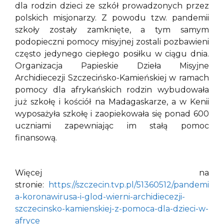
dla rodzin dzieci ze szkół prowadzonych przez
polskich misjonarzy. Z powodu tzw. pandemii
szkoły zostały zamknięte, a tym samym
podopieczni pomocy misyjnej zostali pozbawieni
często jedynego ciepłego posiłku w ciągu dnia.
Organizacja Papieskie Dzieła Misyjne
Archidiecezji Szczecińsko-Kamieńskiej w ramach
pomocy dla afrykańskich rodzin wybudowała
już szkołę i kościół na Madagaskarze, a w Kenii
wyposażyła szkołę i zaopiekowała się ponad 600
uczniami zapewniając im stałą pomoc
finansową.
Więcej na
stronie:
https://szczecin.tvp.pl/51360512/pandemi
a-koronawirusa-i-glod-wierni-archidiecezji-
szczecinsko-kamienskiej-z-pomoca-dla-dzieci-w-
afryce