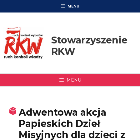
Przejdź
MENU
do
treści
Stowarzyszenie
RKW
MENU
Adwentowa akcja
Papieskich Dzieł
Misyjnych dla dzieci z