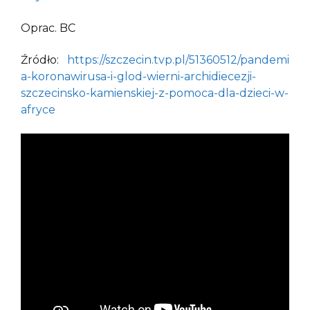
Oprac. BC
Źródło:
https://szczecin.tvp.pl/51360512/pandemi
a-koronawirusa-i-glod-wierni-archidiecezji-
szczecinsko-kamienskiej-z-pomoca-dla-dzieci-w-
afryce