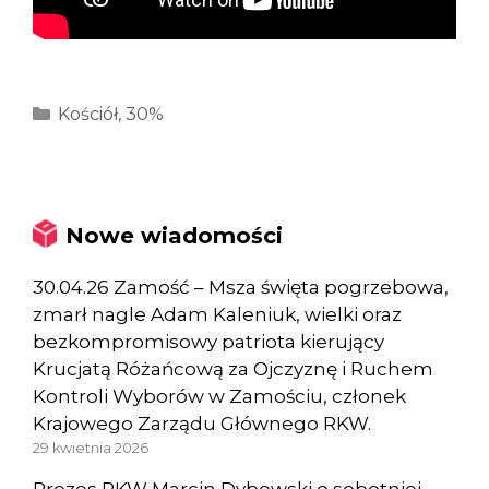
Kategorie
Kościół
,
30%
Nowe wiadomości
30.04.26 Zamość – Msza święta pogrzebowa,
zmarł nagle Adam Kaleniuk, wielki oraz
bezkompromisowy patriota kierujący
Krucjatą Różańcową za Ojczyznę i Ruchem
Kontroli Wyborów w Zamościu, członek
Krajowego Zarządu Głównego RKW.
29 kwietnia 2026
Prezes RKW Marcin Dybowski o sobotniej