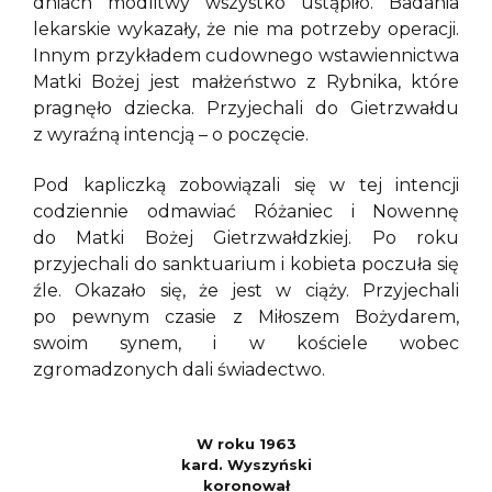
dniach modlitwy wszystko ustąpiło. Badania
lekarskie wykazały, że nie ma potrzeby operacji.
Innym przykładem cudownego wstawiennictwa
Matki Bożej jest małżeństwo z Rybnika, które
pragnęło dziecka. Przyjechali do Gietrzwałdu
z wyraźną intencją – o poczęcie.
Pod kapliczką zobowiązali się w tej intencji
codziennie odmawiać Różaniec i Nowennę
do Matki Bożej Gietrzwałdzkiej. Po roku
przyjechali do sanktuarium i kobieta poczuła się
źle. Okazało się, że jest w ciąży. Przyjechali
po pewnym czasie z Miłoszem Bożydarem,
swoim synem, i w kościele wobec
zgromadzonych dali świadectwo.
W roku 1963
kard. Wyszyński
koronował