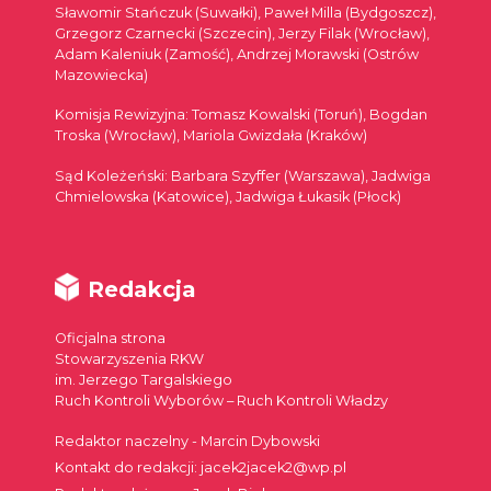
Sławomir Stańczuk (Suwałki), Paweł Milla (Bydgoszcz),
Grzegorz Czarnecki (Szczecin), Jerzy Filak (Wrocław),
Adam Kaleniuk (Zamość), Andrzej Morawski (Ostrów
Mazowiecka)
Komisja Rewizyjna: Tomasz Kowalski (Toruń), Bogdan
Troska (Wrocław), Mariola Gwizdała (Kraków)
Sąd Koleżeński: Barbara Szyffer (Warszawa), Jadwiga
Chmielowska (Katowice), Jadwiga Łukasik (Płock)
Redakcja
Oficjalna strona
Stowarzyszenia RKW
im. Jerzego Targalskiego
Ruch Kontroli Wyborów – Ruch Kontroli Władzy
Redaktor naczelny - Marcin Dybowski
Kontakt do redakcji: jacek2jacek2@wp.pl