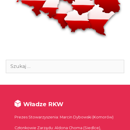
Szukaj:
Władze RKW
Prezes Stowarzyszenia: Marcin Dybowski (Komorów)
Członkowie Zarządu: Aldona Choma (Siedlce),