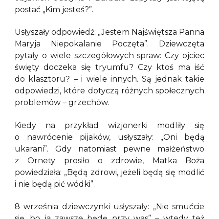
postać „Kim jesteś?”.
Usłyszały odpowiedź: „Jestem Najświętsza Panna
Maryja Niepokalanie Poczęta”. Dziewczęta
pytały o wiele szczegółowych spraw: Czy ojciec
święty doczeka się tryumfu? Czy ktoś ma iść
do klasztoru? – i wiele innych. Są jednak takie
odpowiedzi, które dotyczą różnych społecznych
problemów – grzechów.
Kiedy na przykład wizjonerki modliły się
o nawrócenie pijaków, usłyszały: „Oni będą
ukarani”. Gdy natomiast pewne małżeństwo
z Ornety prosiło o zdrowie, Matka Boża
powiedziała: „Będą zdrowi, jeżeli będą się modlić
i nie będą pić wódki”.
8 września dziewczynki usłyszały: „Nie smućcie
się, bo ja zawsze będę przy was” – wtedy też