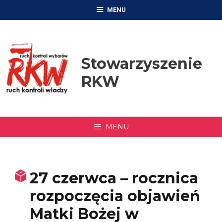
Przejdź
MENU
do
treści
Stowarzyszenie
RKW
MENU
27 czerwca – rocznica
rozpoczęcia objawień
Matki Bożej w