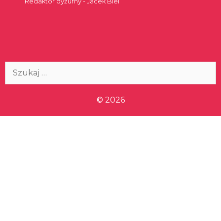
Redaktor dyżurny - Jacek Biel
Szukaj:
© 2026