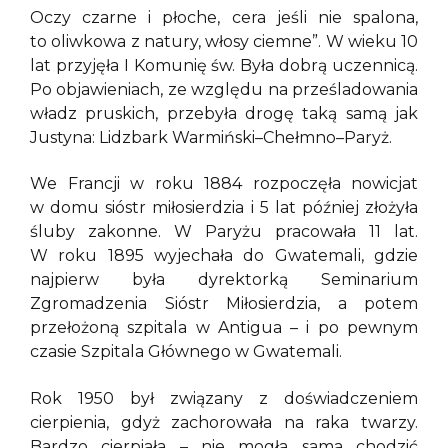
Oczy czarne i płoche, cera jeśli nie spalona,
to oliwkowa z natury, włosy ciemne”. W wieku 10
lat przyjęła I Komunię św. Była dobrą uczennicą.
Po objawieniach, ze względu na prześladowania
władz pruskich, przebyła drogę taką samą jak
Justyna: Lidzbark Warmiński–Chełmno–Paryż.
We Francji w roku 1884 rozpoczęła nowicjat
w domu sióstr miłosierdzia i 5 lat później złożyła
śluby zakonne. W Paryżu pracowała 11 lat.
W roku 1895 wyjechała do Gwatemali, gdzie
najpierw była dyrektorką Seminarium
Zgromadzenia Sióstr Miłosierdzia, a potem
przełożoną szpitala w Antigua – i po pewnym
czasie Szpitala Głównego w Gwatemali.
Rok 1950 był związany z doświadczeniem
cierpienia, gdyż zachorowała na raka twarzy.
Bardzo cierpiała – nie mogła sama chodzić