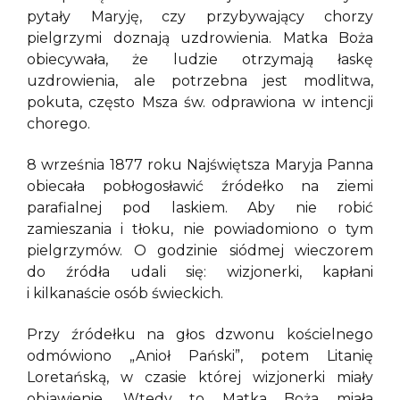
pytały Maryję, czy przybywający chorzy
pielgrzymi doznają uzdrowienia. Matka Boża
obiecywała, że ludzie otrzymają łaskę
uzdrowienia, ale potrzebna jest modlitwa,
pokuta, często Msza św. odprawiona w intencji
chorego.
8 września 1877 roku Najświętsza Maryja Panna
obiecała pobłogosławić źródełko na ziemi
parafialnej pod laskiem. Aby nie robić
zamieszania i tłoku, nie powiadomiono o tym
pielgrzymów. O godzinie siódmej wieczorem
do źródła udali się: wizjonerki, kapłani
i kilkanaście osób świeckich.
Przy źródełku na głos dzwonu kościelnego
odmówiono „Anioł Pański”, potem Litanię
Loretańską, w czasie której wizjonerki miały
objawienie. Wtedy to Matka Boża miała