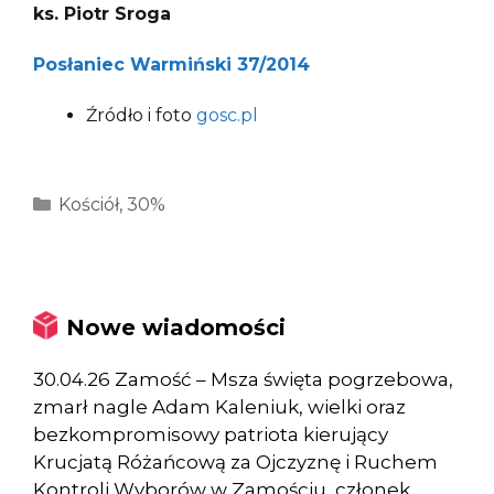
ks. Piotr Sroga
Posłaniec Warmiński 37/2014
Źródło i foto
gosc.pl
Kategorie
Kościół
,
30%
Nowe wiadomości
30.04.26 Zamość – Msza święta pogrzebowa,
zmarł nagle Adam Kaleniuk, wielki oraz
bezkompromisowy patriota kierujący
Krucjatą Różańcową za Ojczyznę i Ruchem
Kontroli Wyborów w Zamościu, członek