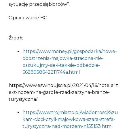
sytuację przedsiębiorców”.
Opracowanie BC
Źródło:
https://www.money.pl/gospodarka/nowe-
obostrzenia-majowka-stracona-nie-
oszukujmy-sie-i-tak-sie-odbedzie-
6628958642211744a.html
https://www.eswinoujscie.pl/2021/04/16/hotelarz
e-z-nozem-na-gardle-rzad-zarzyna-branze-
turystyczna/
https://www.trojmiasto.pl/wiadomosci/Szu
kam-cioci-czyli-majowkowa-szara-strefa-
turystyczna-nad-morzem-n155153.html