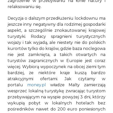
zagrożenie w przebywaniu na łonie natury i
relaksowaniu się.
Decyzja o dalszym przedłużeniu lockdownu ma
jeszcze inny negatywny dla rodzimej gospodarki
aspekt, a szczególnie znokautowanej krajowej
turystyki. Rodacy spragnieni turystycznych
wojaży i tak wyjadą, ale niestety nie do polskich
kurortów tylko do krajów, gdzie baza noclegowa
nie jest zamknięta, a takich otwartych na
turystów zagranicznych w Europie jest coraz
więcej. Wybiorą wypoczynek na obcej ziemi tym
bardziej, że niektóre kraje kuszą bardzo
atrakcyjnymi ofertami. Jak czytamy w
portalu
money.pl
władze Malty zamierzają
wesprzeć lokalną turystykę zwracając turystom
przebywającym na wyspie powyżej 3 dni, którzy
wykupią pobyt w lokalnych hotelach bez
pośredników nawet do 200 euro poniesionych