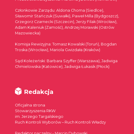
Członkowie Zarządu: Aldona Choma (Siedlce),
Sławomir Stańczuk (Suwałki), Paweł Milla (Bydgoszcz),
Grzegorz Czarnecki (Szczecin), Jerzy Filak (Wrocław),
Adam Kaleniuk (Zamość), Andrzej Morawski (Ostrów
Mazowiecka)
Komisja Rewizyjna: Tomasz Kowalski (Toruń), Bogdan
Troska (Wrocław), Mariola Gwizdała (Kraków)
Sąd Koleżeński: Barbara Szyffer (Warszawa), Jadwiga
Chmielowska (Katowice), Jadwiga Łukasik (Płock)
Redakcja
Oficjalna strona
Stowarzyszenia RKW
im. Jerzego Targalskiego
Ruch Kontroli Wyborów – Ruch Kontroli Władzy
Redaktor naczelny - Marcin Dybowski