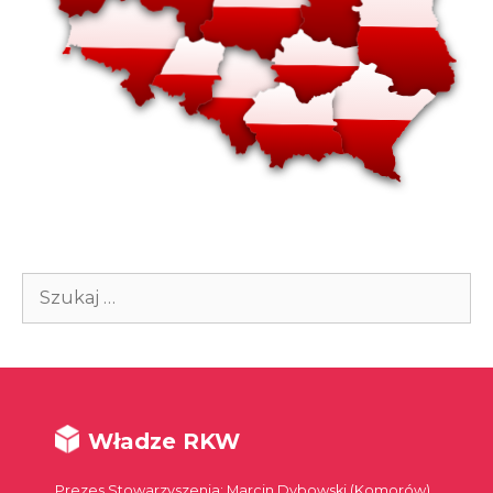
Szukaj:
Władze RKW
Prezes Stowarzyszenia: Marcin Dybowski (Komorów)