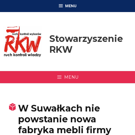
Przejdź
MENU
do
treści
Stowarzyszenie
RKW
MENU
W Suwałkach nie
powstanie nowa
fabryka mebli firmy