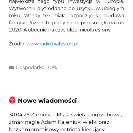
największa tego typu inwestycja w Europie.
Wytwórnię płyt oddano do użytku w ubiegłym
roku. Wtedy też miała rozpocząć się budowa
fabryki. Później te plany Forte przesunęło na rok
2020. A obecnie na czas bliżej nieokreślony.
Źródło:
www.radio.bialystok.pl
Kategorie
Gospodarka
,
30%
Nowe wiadomości
30.04.26 Zamość – Msza święta pogrzebowa,
zmarł nagle Adam Kaleniuk, wielki oraz
bezkompromisowy patriota kierujący