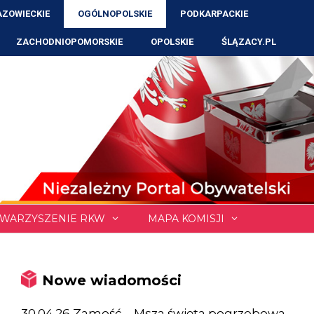
ZOWIECKIE
OGÓLNOPOLSKIE
PODKARPACKIE
ZACHODNIOPOMORSKIE
OPOLSKIE
ŚLĄZACY.PL
WARZYSZENIE RKW
MAPA KOMISJI
Nowe wiadomości
30.04.26 Zamość – Msza święta pogrzebowa,