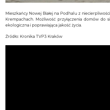
Mieszkańcy Nowej Białej na Podhalu z niecierpliwoś
Krempachach. Możliwość przyłączenia domów do siec
ekologiczna i poprawiająca jakość życia.
Źródło: Kronika TVP3 Kraków