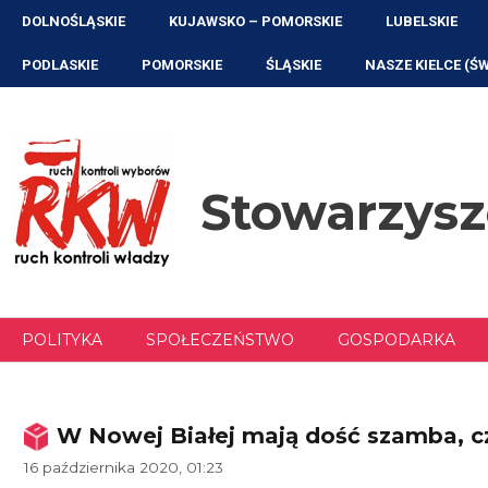
Przejdź
DOLNOŚLĄSKIE
KUJAWSKO – POMORSKIE
LUBELSKIE
do
treści
PODLASKIE
POMORSKIE
ŚLĄSKIE
NASZE KIELCE (Ś
Stowarzys
POLITYKA
SPOŁECZEŃSTWO
GOSPODARKA
W Nowej Białej mają dość szamba, cz
16 października 2020, 01:23