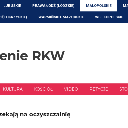
LUBUSKIE
PRAWA ŁÓDŹ (ŁÓDZKIE)
MAŁOPOLSKIE
MA
WIĘTOKRZYSKIE)
WARMIŃSKO-MAZURSKIE
WIELKOPOLSKIE
zenie RKW
KULTURA
KOŚCIÓŁ
VIDEO
PETYCJE
STO
ekają na oczyszczalnię