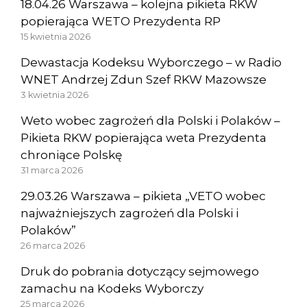
18.04.26 Warszawa – kolejna pikieta RKW
popierająca WETO Prezydenta RP
15 kwietnia 2026
Dewastacja Kodeksu Wyborczego – w Radio
WNET Andrzej Zdun Szef RKW Mazowsze
3 kwietnia 2026
Weto wobec zagrożeń dla Polski i Polaków –
Pikieta RKW popierająca weta Prezydenta
chroniące Polskę
31 marca 2026
29.03.26 Warszawa – pikieta „VETO wobec
najważniejszych zagrożeń dla Polski i
Polaków”
26 marca 2026
Druk do pobrania dotyczący sejmowego
zamachu na Kodeks Wyborczy
25 marca 2026