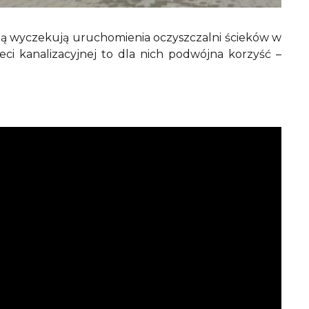
cią wyczekują uruchomienia oczyszczalni ścieków w
i kanalizacyjnej to dla nich podwójna korzyść –