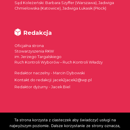
Sąd Koleżeński: Barbara Szyffer (Warszawa), Jadwiga
Chmielowska (Katowice), Jadwiga Łukasik (Płock)
Redakcja
Oficjalna strona
Stowarzyszenia RKW
im. Jerzego Targalskiego
Ruch Kontroli Wyborów – Ruch Kontroli Władzy
Redaktor naczelny - Marcin Dybowski
Kontakt do redakcji: jacek2jacek2@wp.pl
Redaktor dyżurny - Jacek Biel
Ta strona korzysta z ciasteczek aby świadczyć usługi na
Szukaj:
najwyższym poziomie. Dalsze korzystanie ze strony oznacza,