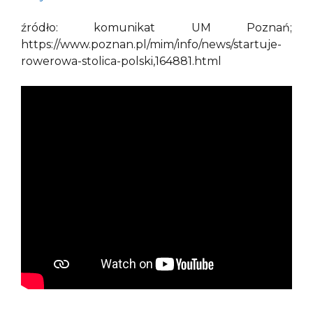
źródło: komunikat UM Poznań;
https://www.poznan.pl/mim/info/news/startuje-
rowerowa-stolica-polski,164881.html