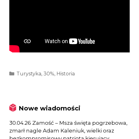
Kategorie
Turystyka
,
30%
,
Historia
Nowe wiadomości
30.04.26 Zamość – Msza święta pogrzebowa,
zmarł nagle Adam Kaleniuk, wielki oraz
bezkompromisowy patriota kierujący