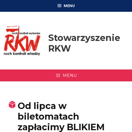
Przejdź
MENU
do
treści
Stowarzyszenie
RKW
MENU
Od lipca w
biletomatach
zapłacimy BLIKIEM