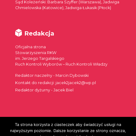
Sąd Koleżeński: Barbara Szyffer (Warszawa), Jadwiga
Chmielowska (Katowice), Jadwiga Łukasik (Płock)
Redakcja
Oficjalna strona
Stowarzyszenia RKW
im. Jerzego Targalskiego
Ruch Kontroli Wyborów – Ruch Kontroli Władzy
Redaktor naczelny - Marcin Dybowski
Kontakt do redakcji: jacek2jacek2@wp.pl
Redaktor dyżurny - Jacek Biel
Ta strona korzysta z ciasteczek aby świadczyć usługi na
Szukaj:
najwyższym poziomie. Dalsze korzystanie ze strony oznacza,