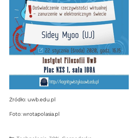
Żródło: uwb.edu.pl
Foto: wrotapolasia.pl
Kategorie