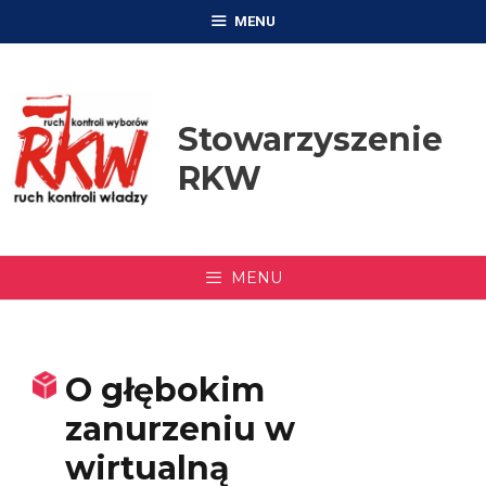
Przejdź
MENU
do
treści
Stowarzyszenie
RKW
MENU
O głębokim
zanurzeniu w
wirtualną