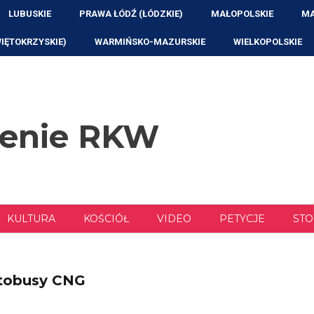
LUBUSKIE
PRAWA ŁÓDŹ (ŁÓDZKIE)
MAŁOPOLSKIE
MA
WIĘTOKRZYSKIE)
WARMIŃSKO-MAZURSKIE
WIELKOPOLSKIE
zenie RKW
KULTURA
KOŚCIÓŁ
VIDEO
PETYCJE
STO
utobusy CNG