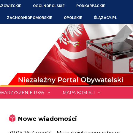
ZOWIECKIE
OGÓLNOPOLSKIE
PODKARPACKIE
ZACHODNIOPOMORSKIE
OPOLSKIE
ŚLĄZACY.PL
WARZYSZENIE RKW
MAPA KOMISJI
Nowe wiadomości
30.04.26 Zamość – Msza święta pogrzebowa,