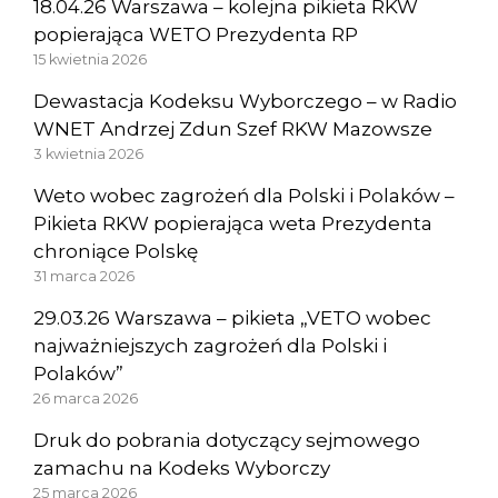
18.04.26 Warszawa – kolejna pikieta RKW
popierająca WETO Prezydenta RP
15 kwietnia 2026
Dewastacja Kodeksu Wyborczego – w Radio
WNET Andrzej Zdun Szef RKW Mazowsze
3 kwietnia 2026
Weto wobec zagrożeń dla Polski i Polaków –
Pikieta RKW popierająca weta Prezydenta
chroniące Polskę
31 marca 2026
29.03.26 Warszawa – pikieta „VETO wobec
najważniejszych zagrożeń dla Polski i
Polaków”
26 marca 2026
Druk do pobrania dotyczący sejmowego
zamachu na Kodeks Wyborczy
25 marca 2026