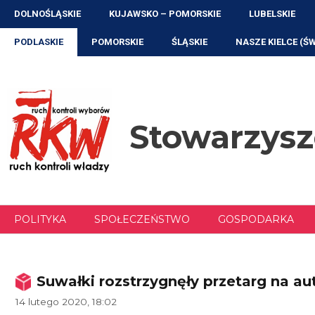
Przejdź
DOLNOŚLĄSKIE
KUJAWSKO – POMORSKIE
LUBELSKIE
do
treści
PODLASKIE
POMORSKIE
ŚLĄSKIE
NASZE KIELCE (Ś
Stowarzys
POLITYKA
SPOŁECZEŃSTWO
GOSPODARKA
Suwałki rozstrzygnęły przetarg na a
14 lutego 2020, 18:02