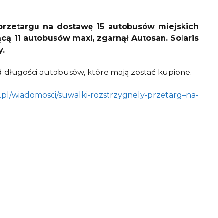
 przetargu na dostawę 15 autobusów miejskich
cą 11 autobusów maxi, zgarnął Autosan. Solaris
y.
od długości autobusów, które mają zostać kupione.
.pl/wiadomosci/suwalki-rozstrzygnely-przetarg–na-