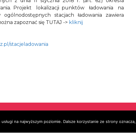
ych z dnia 11 stycznia 2018 r. (art. 62) określa
ania. Projekt lokalizacji punktów ładowania na
w ogólnodostępnych stacjach ładowania zawiera
 można zapoznać się TUTAJ ->
kliknij
.pl/stacjeladowania
 usługi na najwyższym poziomie. Dalsze korzystanie ze strony oznacza, 
Redakcja