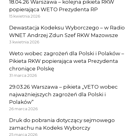
18.04.26 Warszawa – kolejna pikieta RKW
popierająca WETO Prezydenta RP
15 kwietnia 2026
Dewastacja Kodeksu Wyborczego – w Radio
WNET Andrzej Zdun Szef RKW Mazowsze
3 kwietnia 2026
Weto wobec zagrożeń dla Polski i Polaków –
Pikieta RKW popierająca weta Prezydenta
chroniące Polskę
31 marca 2026
29.03.26 Warszawa – pikieta „VETO wobec
najważniejszych zagrożeń dla Polski i
Polaków”
26 marca 2026
Druk do pobrania dotyczący sejmowego
zamachu na Kodeks Wyborczy
25 marca 2026