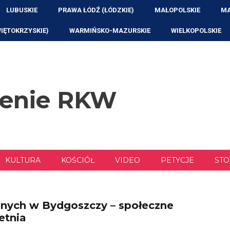
LUBUSKIE
PRAWA ŁÓDŹ (ŁÓDZKIE)
MAŁOPOLSKIE
MA
WIĘTOKRZYSKIE)
WARMIŃSKO-MAZURSKIE
WIELKOPOLSKIE
zenie RKW
KULTURA
KOŚCIÓŁ
VIDEO
PETYCJE
STO
znych w Bydgoszczy – społeczne
ietnia