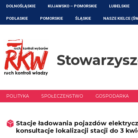
Przejdź
DOLNOŚLĄSKIE
KUJAWSKO – POMORSKIE
LUBELSKIE
do
treści
PODLASKIE
POMORSKIE
ŚLĄSKIE
NASZE KIELCE (Ś
Stowarzys
POLITYKA
SPOŁECZEŃSTWO
GOSPODARKA
Stacje ładowania pojazdów elektryc
konsultacje lokalizacji stacji do 3 kw