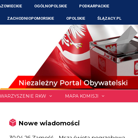
ZOWIECKIE
OGÓLNOPOLSKIE
PODKARPACKIE
ZACHODNIOPOMORSKIE
OPOLSKIE
ŚLĄZACY.PL
WARZYSZENIE RKW
MAPA KOMISJI
Nowe wiadomości
30.04.26 Zamość – Msza święta pogrzebowa,