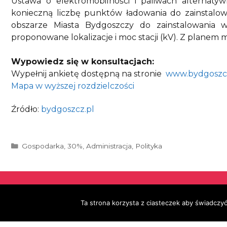
Ustawa o elektromobilności i paliwach alternatywn
konieczną liczbę punktów ładowania do zainstalow
obszarze Miasta Bydgoszczy do zainstalowania 
proponowane lokalizacje i moc stacji (kV). Z planem
Wypowiedz się w konsultacjach:
Wypełnij ankietę dostępną na stronie
www.bydgoszcz
Mapa w wyższej rozdzielczości
Źródło:
bydgoszcz.pl
Kategorie
Gospodarka
,
30%
,
Administracja
,
Polityka
Ta strona korzysta z ciasteczek aby świadczyć
Władze RKW