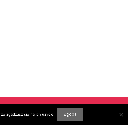
Zgoda
że zgadzasz się na ich użycie.