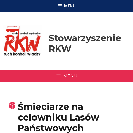
Przejdź
MENU
do
treści
Stowarzyszenie
RKW
MENU
Śmieciarze na
celowniku Lasów
Państwowych