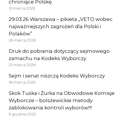
chroniące Polskę
31 marca 2026
29.03.26 Warszawa – pikieta „VETO wobec
najważniejszych zagrożeń dla Polski i
Polaków”
26 marca 2026
Druk do pobrania dotyczący sejmowego
zamachu na Kodeks Wyborczy
25 marca 2026
Sejm i senat niszczą Kodeks Wyborczy
18 marca 2026
Skok Tuska i Żurka na Obwodowe Komisje
Wyborcze – bolszewickie metody
zablokowania kontroli wyborów!!!
9 grudnia 2025