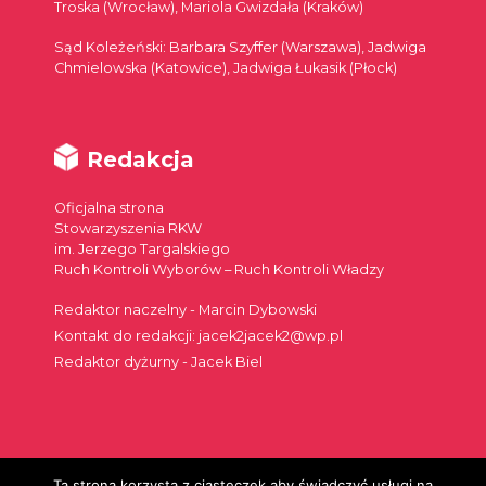
Troska (Wrocław), Mariola Gwizdała (Kraków)
Sąd Koleżeński: Barbara Szyffer (Warszawa), Jadwiga
Chmielowska (Katowice), Jadwiga Łukasik (Płock)
Redakcja
Oficjalna strona
Stowarzyszenia RKW
im. Jerzego Targalskiego
Ruch Kontroli Wyborów – Ruch Kontroli Władzy
Redaktor naczelny - Marcin Dybowski
Kontakt do redakcji: jacek2jacek2@wp.pl
Redaktor dyżurny - Jacek Biel
Ta strona korzysta z ciasteczek aby świadczyć usługi na