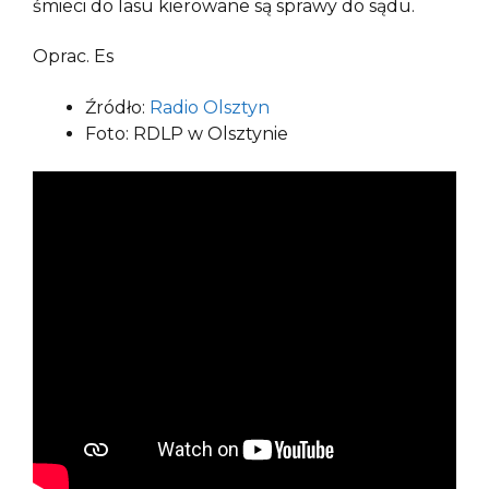
śmieci do lasu kierowane są sprawy do sądu.
Oprac. Es
Źródło:
Radio Olsztyn
Foto: RDLP w Olsztynie