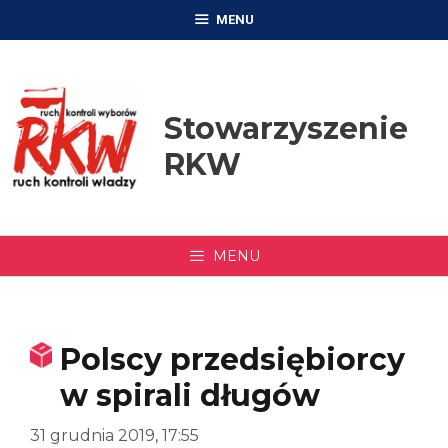
Przejdź
MENU
do
treści
Stowarzyszenie
RKW
MENU
Polscy przedsiębiorcy
w spirali długów
31 grudnia 2019, 17:55