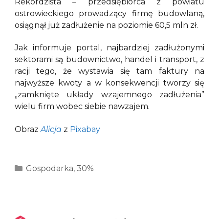
Rekordzista – przedsiębiorca z powiatu
ostrowieckiego prowadzący firmę budowlaną,
osiągnął już zadłużenie na poziomie 60,5 mln zł.
Jak informuje portal, najbardziej zadłużonymi
sektorami są budownictwo, handel i transport, z
racji tego, że wystawia się tam faktury na
najwyższe kwoty a w konsekwencji tworzy się
„zamknięte układy wzajemnego zadłużenia”
wielu firm wobec siebie nawzajem.
Obraz
Alicja
z
Pixabay
Kategorie
Gospodarka
,
30%