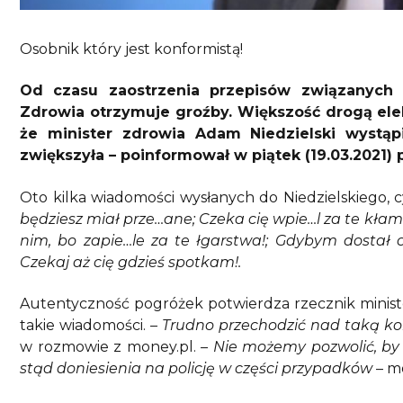
Osobnik który jest konformistą!
Od czasu zaostrzenia przepisów związanych 
Zdrowia otrzymuje groźby. Większość drogą elek
że minister zdrowia Adam Niedzielski wystą
zwiększyła – poinformował w piątek (19.03.2021) 
Oto kilka wiadomości wysłanych do Niedzielskiego, 
będziesz miał prze…ane; Czeka cię wpie…l za te kłam
nim, bo zapie…le za te łgarstwa!; Gdybym dostał c
Czekaj aż cię gdzieś spotkam!.
Autentyczność pogróżek potwierdza rzecznik minist
takie wiadomości.
– Trudno przechodzić nad taką k
w rozmowie z money.pl.
– Nie możemy pozwolić, by
stąd doniesienia na policję w części przypadków
– m