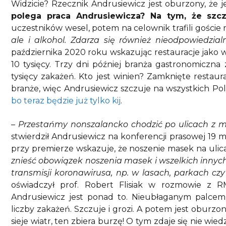
Widzicie? Rzecznik Andrusiewicz jest oburzony, że 
polega praca Andrusiewicza? Na tym, że szczu
uczestników wesel, potem na celownik trafili goście r
ale i alkohol. Zdarza się również nieodpowiedzial
października 2020 roku wskazując restauracje jako w
10 tysięcy. Trzy dni później branża gastronomiczna
tysięcy zakażeń. Kto jest winien? Zamknięte restaura
branże, więc Andrusiewicz szczuje na wszystkich P
bo teraz będzie już tylko kij
.
– Przestańmy nonszalancko chodzić po ulicach z 
stwierdził Andrusiewicz na konferencji prasowej 19
przy premierze wskazuje, że noszenie masek na ulica
znieść obowiązek noszenia masek i wszelkich innych
transmisji koronawirusa, np. w lasach, parkach czy
oświadczył prof. Robert Flisiak w rozmowie z 
Andrusiewicz jest ponad to. Nieubłaganym palce
liczby zakażeń. Szczuje i grozi. A potem jest oburz
sieje wiatr, ten zbiera burzę! O tym zdaje się nie wie