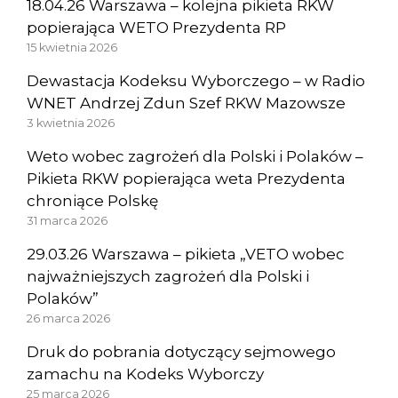
18.04.26 Warszawa – kolejna pikieta RKW
popierająca WETO Prezydenta RP
15 kwietnia 2026
Dewastacja Kodeksu Wyborczego – w Radio
WNET Andrzej Zdun Szef RKW Mazowsze
3 kwietnia 2026
Weto wobec zagrożeń dla Polski i Polaków –
Pikieta RKW popierająca weta Prezydenta
chroniące Polskę
31 marca 2026
29.03.26 Warszawa – pikieta „VETO wobec
najważniejszych zagrożeń dla Polski i
Polaków”
26 marca 2026
Druk do pobrania dotyczący sejmowego
zamachu na Kodeks Wyborczy
25 marca 2026