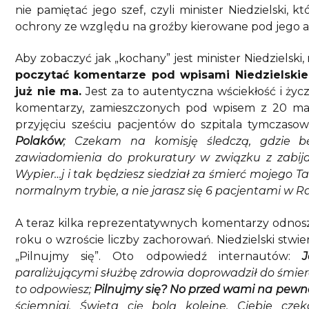
nie pamiętać jego szef, czyli minister Niedzielski, 
ochrony ze względu na groźby kierowane pod jego 
Aby zobaczyć jak „kochany” jest minister Niedzielski
poczytać komentarze pod wpisami Niedzielski
już nie ma.
Jest za to autentyczna wściekłość i życ
komentarzy, zamieszczonych pod wpisem z 20 mar
przyjęciu sześciu pacjentów do szpitala tymczas
Polaków
; Czekam na komisję śledczą, gdzie b
zawiadomienia do prokuratury w związku z zabij
Wypier…j i tak będziesz siedział za śmierć mojego Taty
normalnym trybie, a nie jarasz się 6 pacjentami w 
A teraz kilka reprezentatywnych komentarzy odnoszą
roku o wzroście liczby zachorowań. Niedzielski stwier
„Pilnujmy się”. Oto odpowiedź internautów:
J
paraliżującymi służbę zdrowia doprowadził do śmierci
to odpowiesz;
Pilnujmy się? No przed wami na pewn
ściemniaj. Święta cię bolą kolejne. Ciebie cze