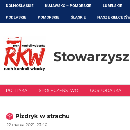
Przejdź
DOLNOŚLĄSKIE
KUJAWSKO – POMORSKIE
LUBELSKIE
do
treści
PODLASKIE
POMORSKIE
ŚLĄSKIE
NASZE KIELCE (Ś
Stowarzys
POLITYKA
SPOŁECZEŃSTWO
GOSPODARKA
Pizdryk w strachu
22 marca 2021, 23:40