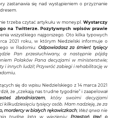
który zastanawia się nad wystąpieniem o przyznanie
adresem.
, nie trzeba czytać artykułu w money.pl.
Wystarczy
ego na Twitterze. Pozytywnych wpisów prawie
zenia wszystkiego najgorszego. Oto kilka typowych
ca 2021 roku, w którym Niedzielski informuje o
owego w Radomiu:
Odpowiadasz za śmierć tysięcy
ędzie Pan przesłuchiwany, a następnie pójdą
aniem Polaków Pana decyzjami w ministerstwie;
 i innych ludzi!; Przywróć zabiegi i rehabilitację w
Radomiu.
cych się do wpisu Niedzielskiego z 14 marca 2021
dził, że „czekają nas trudne tygodnie” i zaapelował
esteś zbrodniarzem
, który swoimi decyzjami
 kilkudziesięciu tysięcy osób. Mam nadzieję, że za
o, mordercy w białych rękawiczkach
; Weź qrwa nie
kają trudne lata w więzieniu;
Przestań łżeć o