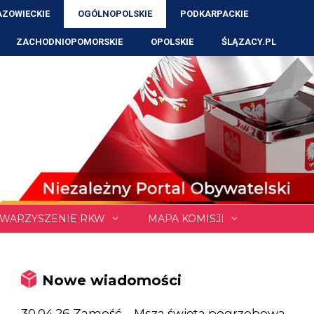
ZOWIECKIE
OGÓLNOPOLSKIE
PODKARPACKIE
ZACHODNIOPOMORSKIE
OPOLSKIE
ŚLĄZACY.PL
WARZYSZENIE RKW
MAPA KOMISJI
Nowe wiadomości
30.04.26 Zamość – Msza święta pogrzebowa,