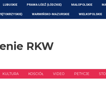
LUBUSKIE
PRAWA ŁÓDŹ (ŁÓDZKIE)
MAŁOPOLSKIE
MA
WIĘTOKRZYSKIE)
WARMIŃSKO-MAZURSKIE
WIELKOPOLSKIE
zenie RKW
KULTURA
KOŚCIÓŁ
VIDEO
PETYCJE
STO