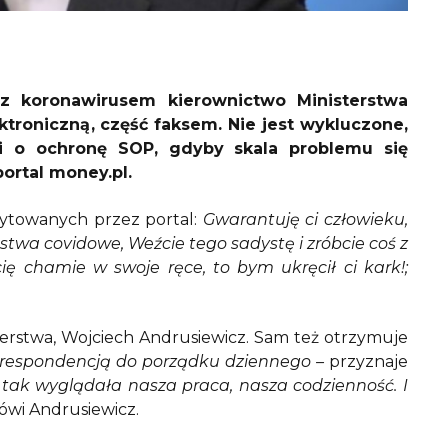
z koronawirusem kierownictwo Ministerstwa
troniczną, część faksem. Nie jest wykluczone,
pi o ochronę SOP, gdyby skala problemu się
portal money.pl.
cytowanych przez portal:
Gwarantuję ci człowieku,
stwa covidowe, Weźcie tego sadystę i zróbcie coś z
ię chamie w swoje ręce, to bym ukręcił ci kark!;
erstwa, Wojciech Andrusiewicz. Sam też otrzymuje
orespondencją do porządku dziennego –
przyznaje
 tak wyglądała nasza praca, nasza codzienność. I
ówi Andrusiewicz.