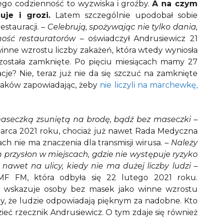
jego codzienność to wyzwiska i groźby.
A na czym
je i grozi.
Latem szczególnie upodobał sobie
estauracji.
– Celebrują, spożywając nie tylko dania,
ność restauratorów
– oświadczył Andrusiewicz 21
inne wzrostu liczby zakażeń, która wtedy wyniosła
 została zamknięte. Po pięciu miesiącach mamy 27
cje? Nie, teraz już nie da się szczuć na zamknięte
olaków zapowiadając, żeby
nie liczyli na marchewkę,
maseczką zsuniętą na brodę, bądź bez maseczki
–
 marca 2021 roku, chociaż już nawet Rada Medyczna
ch nie ma znaczenia dla transmisji wirusa.
– Należy
 przysłon w miejscach, gdzie nie występuje ryzyko
 nawet na ulicy, kiedy nie ma dużej liczby ludzi
–
RMF FM, która odbyła się 22 lutego 2021 roku.
m wskazuje osoby bez masek jako winne wzrostu
ony, że ludzie odpowiadają pięknym za nadobne. Kto
dzieć rzecznik Andrusiewicz. O tym zdaje się również