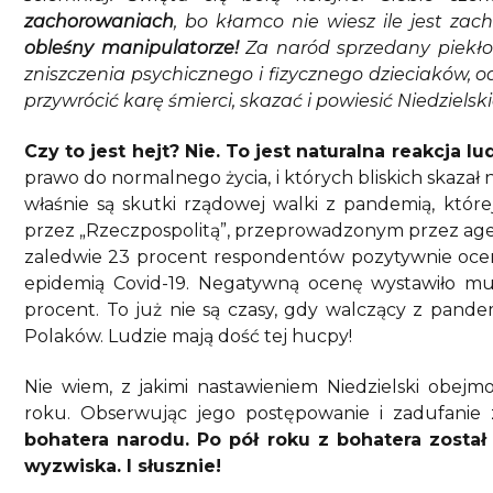
zachorowaniach
, bo kłamco nie wiesz ile jest za
obleśny manipulatorze!
Za naród sprzedany piekło
zniszczenia psychicznego i fizycznego dzieciaków, 
przywrócić karę śmierci, skazać i powiesić Niedzielsk
Czy to jest hejt? Nie. To jest naturalna reakcja lud
prawo do normalnego życia, i których bliskich skazał 
właśnie są skutki rządowej walki z pandemią, któr
przez „Rzeczpospolitą”, przeprowadzonym przez age
zaledwie 23 procent respondentów pozytywnie ocenił
epidemią Covid-19. Negatywną ocenę wystawiło mu
procent. To już nie są czasy, gdy walczący z pande
Polaków. Ludzie mają dość tej hucpy!
Nie wiem, z jakimi nastawieniem Niedzielski obejm
roku. Obserwując jego postępowanie i zadufanie
bohatera narodu. Po pół roku z bohatera zosta
wyzwiska. I słusznie!