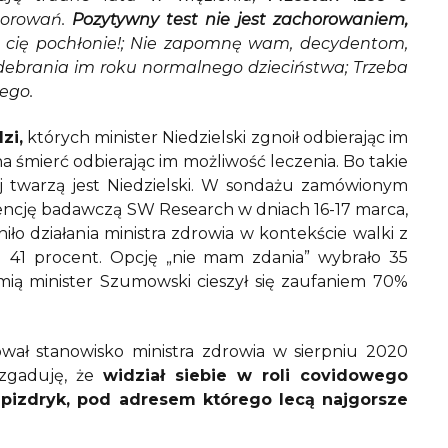
chorowań.
Pozytywny test nie jest zachorowaniem,
 cię pochłonie!; Nie zapomnę wam, decydentom,
odebrania im roku normalnego dzieciństwa; Trzeba
iego.
zi,
których minister Niedzielski zgnoił odbierając im
na śmierć odbierając im możliwość leczenia. Bo takie
ej twarzą jest Niedzielski. W sondażu zamówionym
ncję badawczą SW Research w dniach 16-17 marca,
o działania ministra zdrowia w kontekście walki z
 41 procent. Opcję „nie mam zdania” wybrało 35
mią minister Szumowski cieszył się zaufaniem 70%
ował stanowisko ministra zdrowia w sierpniu 2020
 zgaduję, że
widział siebie w roli covidowego
ł pizdryk, pod adresem którego lecą najgorsze