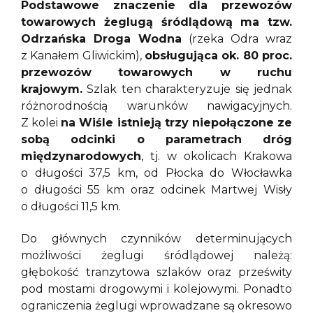
Podstawowe znaczenie dla przewozów
towarowych żeglugą śródlądową ma tzw.
Odrzańska Droga Wodna
(rzeka Odra wraz
z Kanałem Gliwickim),
obsługująca ok. 80 proc.
przewozów towarowych w ruchu
krajowym.
Szlak ten charakteryzuje się jednak
różnorodnością warunków nawigacyjnych.
Z kolei
na Wiśle istnieją trzy niepołączone ze
sobą odcinki o parametrach dróg
międzynarodowych
, tj. w okolicach Krakowa
o długości 37,5 km, od Płocka do Włocławka
o długości 55 km oraz odcinek Martwej Wisły
o długości 11,5 km.
Do głównych czynników determinujących
możliwości żeglugi śródlądowej należą:
głębokość tranzytowa szlaków oraz prześwity
pod mostami drogowymi i kolejowymi. Ponadto
ograniczenia żeglugi wprowadzane są okresowo