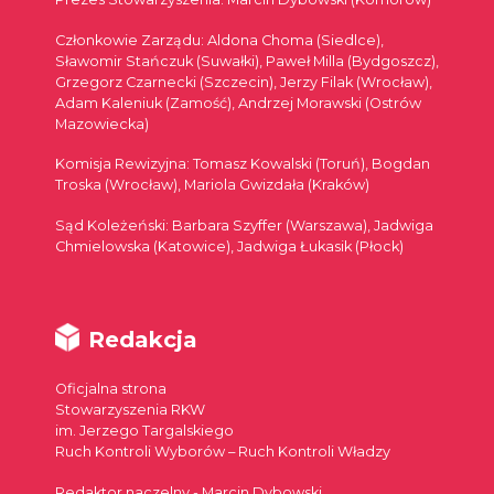
Członkowie Zarządu: Aldona Choma (Siedlce),
Sławomir Stańczuk (Suwałki), Paweł Milla (Bydgoszcz),
Grzegorz Czarnecki (Szczecin), Jerzy Filak (Wrocław),
Adam Kaleniuk (Zamość), Andrzej Morawski (Ostrów
Mazowiecka)
Komisja Rewizyjna: Tomasz Kowalski (Toruń), Bogdan
Troska (Wrocław), Mariola Gwizdała (Kraków)
Sąd Koleżeński: Barbara Szyffer (Warszawa), Jadwiga
Chmielowska (Katowice), Jadwiga Łukasik (Płock)
Redakcja
Oficjalna strona
Stowarzyszenia RKW
im. Jerzego Targalskiego
Ruch Kontroli Wyborów – Ruch Kontroli Władzy
Redaktor naczelny - Marcin Dybowski