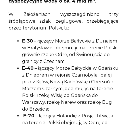
dyspozycyjne wody o ok. 4 mld m³.
W Założeniach wyszczególniono trzy
śródlądowe szlaki żeglugowe, przebiegające
przez terytorium Polski, tj.:
E-30
– łączący Morze Bałtyckie z Dunajem
w Bratysławie, obejmując na terenie Polski
głównie rzekę Odrę, od Świnoujścia do
granicy z Czechami;
E-40
– łączący Morze Bałtyckie w Gdańsku
z Dnieprem w rejonie Czarnobyla i dalej
przez Kijów, Nową Kachówkę i Chersoń z
Morzem Czarnym, obejmując na terenie
Polski rzekę Wisłę od Gdańska do
Warszawy, rzekę Narew oraz rzekę Bug
do Brześcia;
E-70
– łączący Holandię z Rosją i Litwą, a
na terenie Polski obejmujący Odrę od