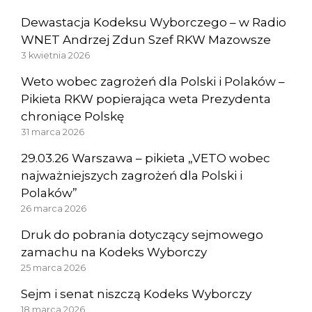
Dewastacja Kodeksu Wyborczego – w Radio
WNET Andrzej Zdun Szef RKW Mazowsze
3 kwietnia 2026
Weto wobec zagrożeń dla Polski i Polaków –
Pikieta RKW popierająca weta Prezydenta
chroniące Polskę
31 marca 2026
29.03.26 Warszawa – pikieta „VETO wobec
najważniejszych zagrożeń dla Polski i
Polaków”
26 marca 2026
Druk do pobrania dotyczący sejmowego
zamachu na Kodeks Wyborczy
25 marca 2026
Sejm i senat niszczą Kodeks Wyborczy
18 marca 2026