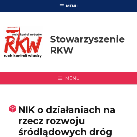
Przejdź
MENU
do
treści
Stowarzyszenie
RKW
MENU
NIK o działaniach na
rzecz rozwoju
śródlądowych dróg