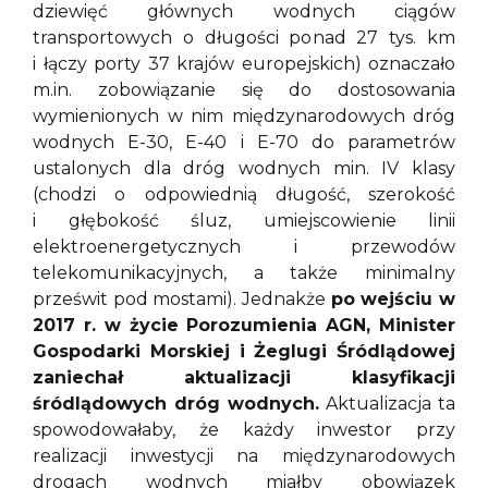
dziewięć głównych wodnych ciągów
transportowych o długości ponad 27 tys. km
i łączy porty 37 krajów europejskich) oznaczało
m.in. zobowiązanie się do dostosowania
wymienionych w nim międzynarodowych dróg
wodnych E-30, E-40 i E-70 do parametrów
ustalonych dla dróg wodnych min. IV klasy
(chodzi o odpowiednią długość, szerokość
i głębokość śluz, umiejscowienie linii
elektroenergetycznych i przewodów
telekomunikacyjnych, a także minimalny
prześwit pod mostami). Jednakże
po wejściu w
2017 r. w życie Porozumienia AGN, Minister
Gospodarki Morskiej i Żeglugi Śródlądowej
zaniechał aktualizacji klasyfikacji
śródlądowych dróg wodnych.
Aktualizacja ta
spowodowałaby, że każdy inwestor przy
realizacji inwestycji na międzynarodowych
drogach wodnych miałby obowiązek