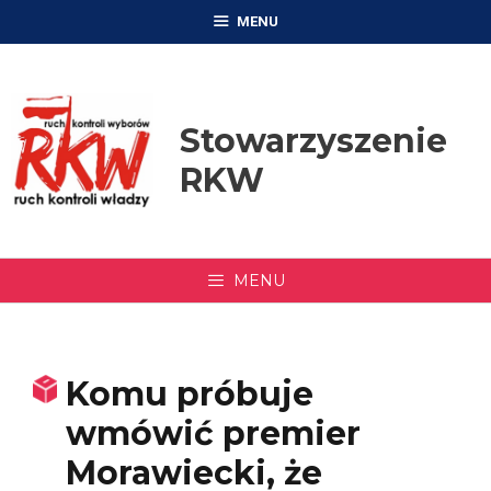
Przejdź
MENU
do
treści
Stowarzyszenie
RKW
MENU
Komu próbuje
wmówić premier
Morawiecki, że