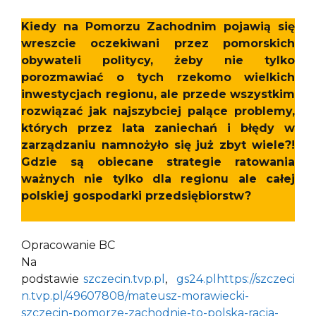
Kiedy na Pomorzu Zachodnim pojawią się
wreszcie oczekiwani przez pomorskich
obywateli politycy, żeby nie tylko
porozmawiać o tych rzekomo wielkich
inwestycjach regionu, ale przede wszystkim
rozwiązać jak najszybciej palące problemy,
których przez lata zaniechań i błędy w
zarządzaniu namnożyło się już zbyt wiele?!
Gdzie są obiecane strategie ratowania
ważnych nie tylko dla regionu ale całej
polskiej gospodarki przedsiębiorstw?
Opracowanie BC
Na
podstawie
szczecin.tvp.pl
,
gs24.pl
https://szczeci
n.tvp.pl/49607808/mateusz-morawiecki-
szczecin-pomorze-zachodnie-to-polska-racja-