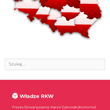
Szukaj:
Władze RKW
Prezes Stowarzyszenia: Marcin Dybowski (Komorów)