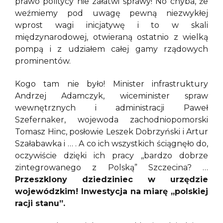
prawo politycy nie załatwi sprawy! No chyba, że
weźmiemy pod uwagę pewną niezwykłej
wprost wagi inicjatywę i to w skali
międzynarodowej, otwieraną ostatnio z wielką
pompą i z udziałem całej gamy rządowych
prominentów.
Kogo tam nie było! Minister infrastruktury
Andrzej Adamczyk, wiceminister spraw
wewnętrznych i administracji Paweł
Szefernaker, wojewoda zachodniopomorski
Tomasz Hinc, posłowie Leszek Dobrzyński i Artur
Szałabawka i … . A co ich wszystkich ściągnęło do,
oczywiście dzięki ich pracy ,,bardzo dobrze
zintegrowanego z Polską” Szczecina? …
Przeszklony dziedziniec w urzędzie
wojewódzkim! Inwestycja na miarę ,,polskiej
racji stanu”.