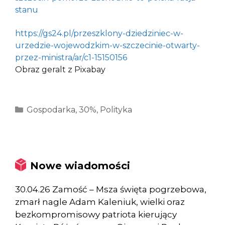
stanu
https://gs24.pl/przeszklony-dziedziniec-w-
urzedzie-wojewodzkim-w-szczecinie-otwarty-
przez-ministra/ar/c1-15150156
Obraz geralt z Pixabay
Kategorie
Gospodarka
,
30%
,
Polityka
Nowe wiadomości
30.04.26 Zamość – Msza święta pogrzebowa,
zmarł nagle Adam Kaleniuk, wielki oraz
bezkompromisowy patriota kierujący