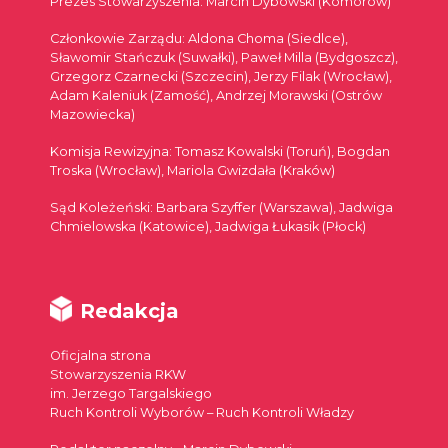
Prezes Stowarzyszenia: Marcin Dybowski (Komorów)
Członkowie Zarządu: Aldona Choma (Siedlce),
Sławomir Stańczuk (Suwałki), Paweł Milla (Bydgoszcz),
Grzegorz Czarnecki (Szczecin), Jerzy Filak (Wrocław),
Adam Kaleniuk (Zamość), Andrzej Morawski (Ostrów
Mazowiecka)
Komisja Rewizyjna: Tomasz Kowalski (Toruń), Bogdan
Troska (Wrocław), Mariola Gwizdała (Kraków)
Sąd Koleżeński: Barbara Szyffer (Warszawa), Jadwiga
Chmielowska (Katowice), Jadwiga Łukasik (Płock)
Redakcja
Oficjalna strona
Stowarzyszenia RKW
im. Jerzego Targalskiego
Ruch Kontroli Wyborów – Ruch Kontroli Władzy