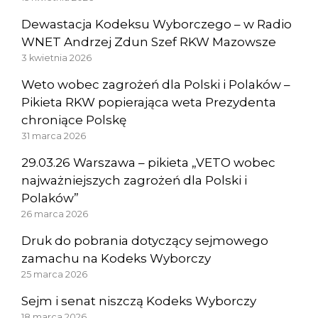
Dewastacja Kodeksu Wyborczego – w Radio
WNET Andrzej Zdun Szef RKW Mazowsze
3 kwietnia 2026
Weto wobec zagrożeń dla Polski i Polaków –
Pikieta RKW popierająca weta Prezydenta
chroniące Polskę
31 marca 2026
29.03.26 Warszawa – pikieta „VETO wobec
najważniejszych zagrożeń dla Polski i
Polaków”
26 marca 2026
Druk do pobrania dotyczący sejmowego
zamachu na Kodeks Wyborczy
25 marca 2026
Sejm i senat niszczą Kodeks Wyborczy
18 marca 2026