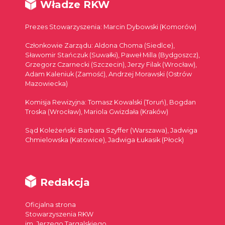
Władze RKW
Prezes Stowarzyszenia: Marcin Dybowski (Komorów)
Członkowie Zarządu: Aldona Choma (Siedlce),
Sławomir Stańczuk (Suwałki), Paweł Milla (Bydgoszcz),
Grzegorz Czarnecki (Szczecin), Jerzy Filak (Wrocław),
Adam Kaleniuk (Zamość), Andrzej Morawski (Ostrów
Mazowiecka)
Komisja Rewizyjna: Tomasz Kowalski (Toruń), Bogdan
Troska (Wrocław), Mariola Gwizdała (Kraków)
Sąd Koleżeński: Barbara Szyffer (Warszawa), Jadwiga
Chmielowska (Katowice), Jadwiga Łukasik (Płock)
Redakcja
Oficjalna strona
Stowarzyszenia RKW
im. Jerzego Targalskiego