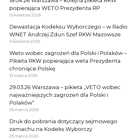
18.04.26 Warszawa – kolejna pikieta RKW
popierająca WETO Prezydenta RP
15 kwietnia 2026
Dewastacja Kodeksu Wyborczego – w Radio
WNET Andrzej Zdun Szef RKW Mazowsze
3 kwietnia 2026
Weto wobec zagrożeń dla Polski i Polaków –
Pikieta RKW popierająca weta Prezydenta
chroniące Polskę
31 marca 2026
29.03.26 Warszawa – pikieta „VETO wobec
najważniejszych zagrożeń dla Polski i
Polaków”
26 marca 2026
Druk do pobrania dotyczący sejmowego
zamachu na Kodeks Wyborczy
25 marca 2026