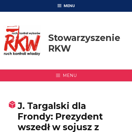
Przejdź
MENU
do
treści
Stowarzyszenie
RKW
MENU
J. Targalski dla
Frondy: Prezydent
wszedł w sojusz z