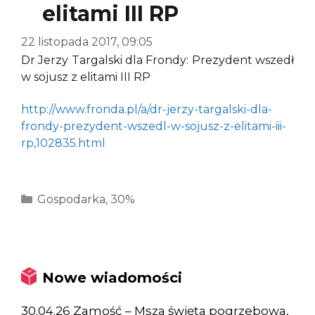
elitami III RP
22 listopada 2017, 09:05
Dr Jerzy Targalski dla Frondy: Prezydent wszedł
w sojusz z elitami III RP
http://www.fronda.pl/a/dr-jerzy-targalski-dla-
frondy-prezydent-wszedl-w-sojusz-z-elitami-iii-
rp,102835.html
Kategorie
Gospodarka
,
30%
Nowe wiadomości
30.04.26 Zamość – Msza święta pogrzebowa,